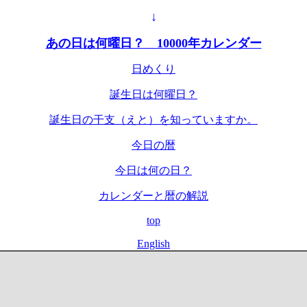
↓
あの日は何曜日？ 10000年カレンダー
日めくり
誕生日は何曜日？
誕生日の干支（えと）を知っていますか。
今日の暦
今日は何の日？
カレンダーと暦の解説
top
English