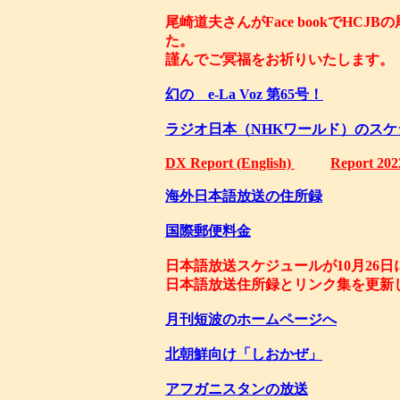
尾崎道夫さんがFace bookでHC
た。
謹んでご冥福をお祈りいたします。
幻の e-La Voz 第65号！
ラジオ日本（NHKワールド）のスケ
DX Report (English)
Report 202
海外日本語放送の住所録
国際郵便料金
日本語放送スケジュールが10月2
日本語放送住所録とリン
月刊短波のホームページへ
北朝鮮向け「しおかぜ」
アフガニスタンの放送