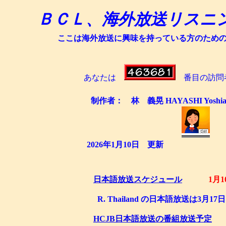
ＢＣＬ、海外放送リスニ
ここは海外放送に興味を持っている方のため
あなたは
番目の訪問
制作者： 林 義晃 HAYASHI 
2026年1月10
日本語放送スケジュール
1月
R. Thailand の日本語放送は3
HCJB日本語放送の番組放送予定