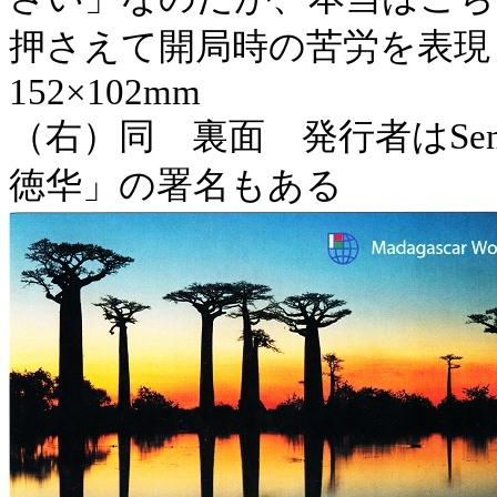
押さえて開局時の苦労を表現
152×102mm
（右）同 裏面 発行者はSenior P
徳
华
」の署名もある