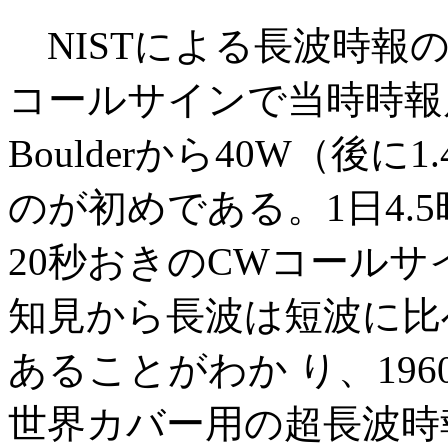
NISTによる長波時報の送
コールサインで当時時報
Boulderから40W（後
のが初めである。1日4.
20秒おきのCWコール
知見から長波は短波に比
あることがわか り、1960
世界カバー用の超長波時報