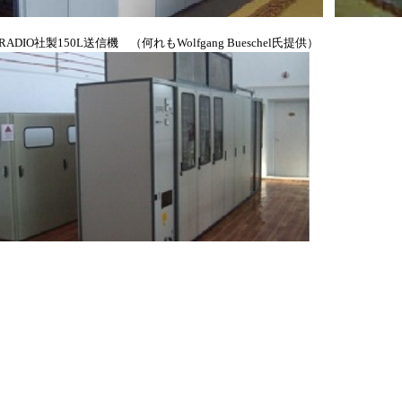
O社製150L送信機 （何れもWolfgang Bueschel氏提供）