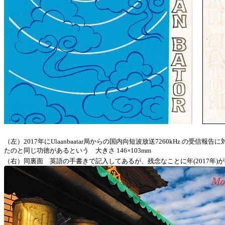
（左）2017年にUlaanbaatar局からの国内向短波放送7260kHz
たのと同じ功徳があるという 大きさ 146×103mm
（右）同裏面 英語の手書きで記入してあるが、残念なことに年(2017年