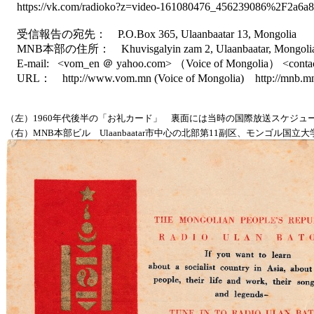
https://vk.com/radioko?z=video-161080476_456239086%2F2a6a
受信報告の宛先： P.O.Box 365, Ulaanbaatar 13, Mongolia
MNB本部の住所： Khuvisgalyin zam 2, Ulaanbaatar, Mongoli
E-mail: <vom_en ＠ yahoo.com> （Voice of Mongolia） <con
URL： http://www.vom.mn (Voice of Mongolia) http://mnb.
（左）1960年代後半の「お礼カード」 裏面には当時の国際放送スケジュー
（右）MNB本部ビル Ulaanbaatar市中心の北部第11副区、モンゴル国