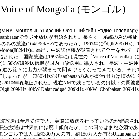
r / Voice of Mongolia (モンゴル）
(MNB:
Монголын Үндэсний Олон Нийтийн Радио Телевиз
)
nbaatarでラジオ放送が開始された。長らく一系統のみの番組（第一
4/990kHz)であったが、1965年にÖlgii(209kHz)、1978年にAlt
2年にはMörön(882kHz)に高出力中波送信機が設置されて全土をカ
始された。国際放送は1997年には現在の「Voice of Mongol
laanbaatar(7260kHz)に50kW短波送信機が国内向放送用に導
進み徐々に出力が弱まって聞きづらくなってきている。それで
、7260kHzのUlaanbaatarのみが復活(出力は10kWに
内 向放送も2010年頃廃止された。現在AMで残っているのは以下の
i 209kHz 40kW Dalanzadgad 209kHz 40kW Choibalsan 209kH
波放送は全局受信でき、実際に放送を行っているのが確認された
放送は世界的には廃止傾向だが、この国ではまだ必須である。首都U
ンゴルでは人口約330万人の内、約150万人が首都Ulaanba