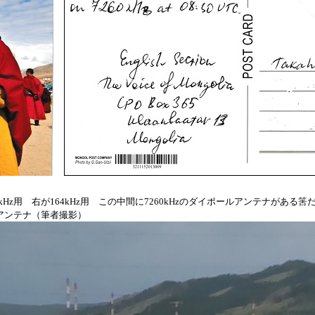
0kHz用 右が164kHz用 この中間に7260kHzのダイポールアンテナがある
ムアンテナ（筆者撮影）