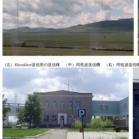
（左）Khonkhor送信所の送信棟 （中）同長波送信機 （右）同短波送信機（NEC