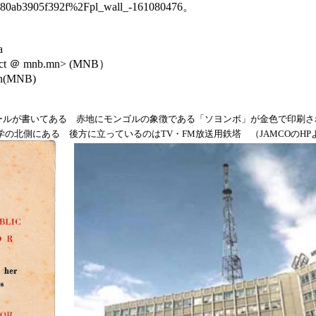
880ab3905f392f%2Fpl_wall_-161080476。
a
tact ＠ mnb.mn> (MNB）
mn(MNB)
ルが書いてある 赤地にモンゴルの象徴である「ソヨンボ」が金色で印刷されてい
立大学の北側にある 後方に立っているのはTV・FM放送用鉄塔 （JAMCOのHP