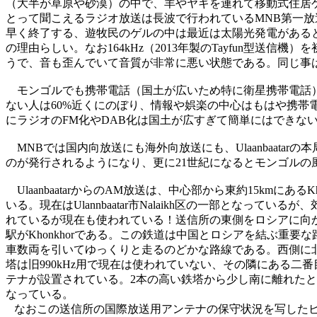
（大半が草原や砂漠）の中で、羊やヤギを連れて移動式住居
とって聞こえるラジオ放送は長波で行われているMNB第一放送
早く終了する、遊牧民のゲルの中は最近は太陽光発電がある
の理由らしい。なお164kHz（2013年製のTayfun型
うで、音も歪んでいて音質が非常に悪い状態である。同じ事
モンゴルでも携帯電話（国土が広いため特に衛星携帯電話）の
ない人は60%近くにのぼり、情報や娯楽の中心はもはや携
にラジオのFM化やDAB化は国土が広すぎて簡単にはできな
MNBでは国内向放送にも海外向放送にも、Ulaanbaatar
のが発行されるようになり、更に21世紀になるとモンゴルの
UlaanbaatarからのAM放送は、中心部から東約15kmにあるKhon
いる。現在はUlannbaatar市Nalaikh区の一部とな
れているが現在も使われている！送信所の東側をロシアに向か
駅がKhonkhorである。この鉄道は中国とロシアを結ぶ
車数両を引いてゆっくりと走るのどかな路線である。西側に北方
塔は旧990kHz用で現在は使われていない、その隣にある二番
テナが設置されている。2本の高い鉄塔から少し南に離れたとこ
なっている。
なおこの送信所の国際放送用アンテナの保守状況を写したビデ