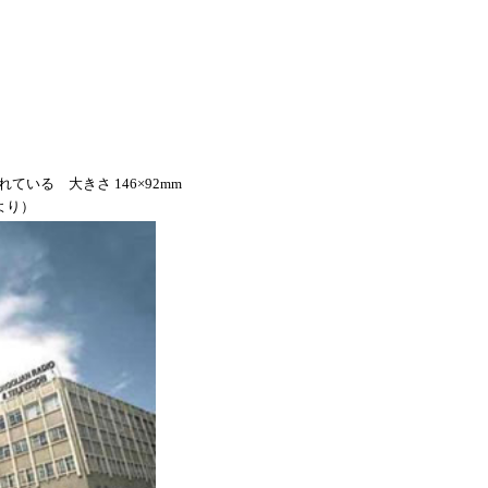
る 大きさ 146×92mm
より）