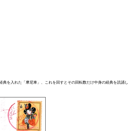
寺院にある経典を入れた「摩尼車」、これを回すとその回転数だけ中身の経典を読誦し