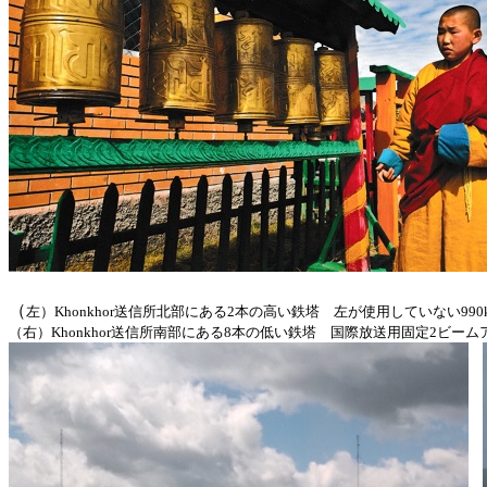
（
左）Khonkhor送信所北部にある2本の高い鉄塔 左が使用していない99
（右）Khonkhor送信所南部にある8本の低い鉄塔 国際放送用固定2ビー