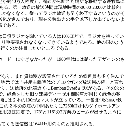
が約40万人程度）。都市から離れた場所を移動する遊牧民に
一放送の放送時間は現地時間の06:00-23:00と比較的
しかなくなる。従ってラジオ放送も早く終了するというのがそ
大半で劣化が進んでおり、現在公称出力の半分以下しか出ていないよ
様である。
は日頃ラジオを聞いている人は10%ほどで、ラジオを持ってい
まり重要視されなくなってきているようである。他の国のよう
て行くのか注目したいところである。
礼のカード」にすぎなかったが、1980年代には凝ったデザインのも
炭鉱があり、また貨物駅が設置されているため鉄道員も多く住んで
れている。地元では「共産主義時代のプロパガンダ放送局の跡」と言わ
り、送信所の北端近くにBumbat(
Бумбат
)駅がある、その次の
化で、緑色をした旧ソ連製ディーゼル機関車が同じく緑色の客
側には２本の100m級マストが立っている。一番北側の高い鉄
この２本の鉄塔の中間あたりに7260kHz用のダイポールアン
波鉄塔で、178°と116°の2方向のビームが出せるように
くる送信機は164kHz用のものと推測される。