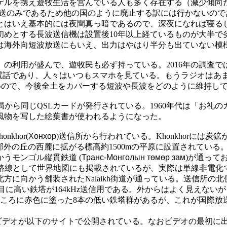
ゲルを携え遊牧生活を営んでいる人も多く存在する（減少傾向だ
のみであるため他の国のように廃止する訳には行かないのである。第
とはいえ基本的には夜間真っ暗であるので、深夜になれば寝る
送信機）を初めとする長波送信機は設置後10年以上経ているものが
は海外向短波放送にもいえ、出力はやはり半分も出ていない模
利用が盛んで、遊牧民も必ず持っている。2016年の調査で
帯電話であり、人々はいつもスマホを見ている。もうラジオはあ
いので、今後全土をカバーする短波や長波をどのように維持し
の本局から同じQSLカードが発行されている。1960年代は「お
風物を写した絵葉書が使われるようになった。
khor(
Хонхор
)送信所から行われている。Khonkhorには
っているが、郊外の丘の西麓に拡がる標高約1500mの平原に設置さ
うモンゴル縦貫鉄道 (
Транс-Монголын төмөр зам
)が通ってお
重要な路線として世界地図にも掲載されているが、実際は単線非電
に向かう舗装されたNalaikh街道が通っている。送信所の北
目に高い鉄塔が164kHz送信用である。外からはよく見えないが
ろに赤色に塗った8本の低い鉄塔群があるが、これが国際放送用短
オが以下のサイトで公開されている。なおビデオの最初に出て