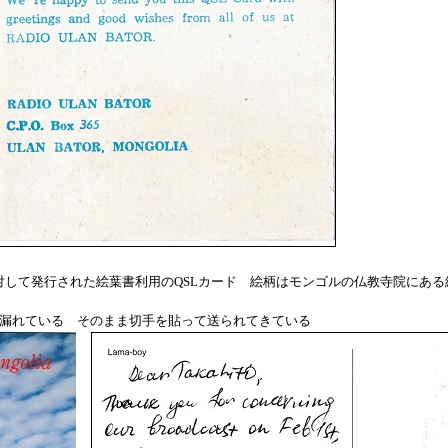
 の受信報告に対して発行された絵葉書利用のQSLカード 絵柄はモンゴルの仏教
)が漏れている そのまま切手を貼って送られてきている