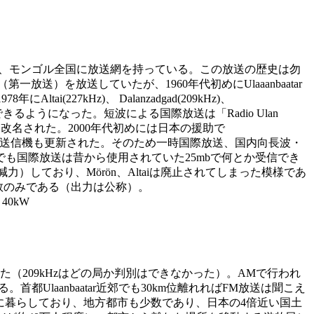
で、モンゴル全国に放送網を持っている。この放送の歴史は勿
放送）を放送していたが、1960年代初めにUlaaanbaatar
ai(227kHz)、 Dalanzadgad(209kHz)、
バーできるようになった。短波による国際放送は「Radio Ulan
ia」に改名された。2000年代初めには日本の援助で
入され、長波・中波用送信機も更新された。そのため一時国際放送、国内向長波・
も国際放送は昔から使用されていた25mbで何とか受信でき
減力）しており、Mörön、Altaiは廃止されてしまった模様であ
周波数のみである（出力は公称）。
z 40kW
（209kHzはどの局か判別はできなかった）。AMで行われ
laanbaatar近郊でも30km位離れればFM放送は聞こえ
atarに暮らしており、地方都市も少数であり、日本の4倍近い国土