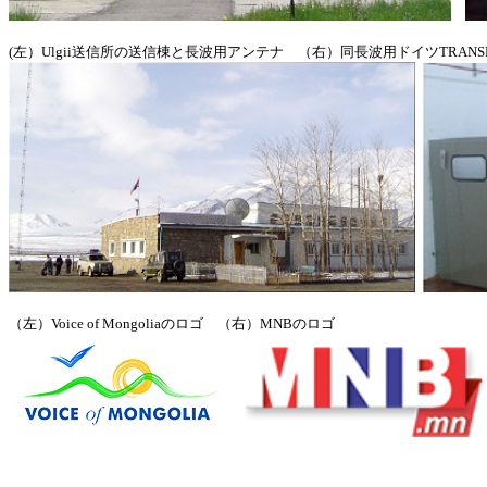
(左）Ulgii送信所の送信棟と長波用アンテナ （右）同長波用ドイツTRANSRADI
（左）Voice of Mongoliaのロゴ （右）MNBのロゴ