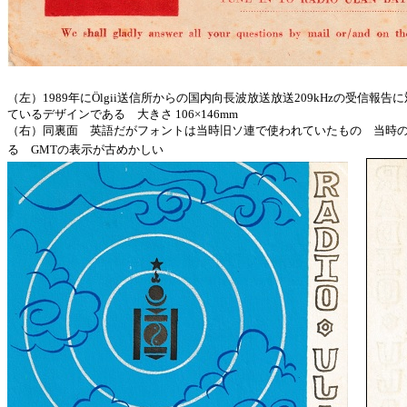
（左）1989年にÖlgii送信所からの国内向長波放送放送209kHzの受信
ているデザインである 大きさ 106×146mm
（右）同裏面 英語だがフォントは当時旧ソ連で使われていたもの 当時のモ
る GMTの表示が古めかしい