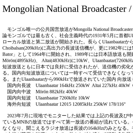
Mongolian National Broadcaste
モンゴル唯一の公共国営放送がMongolIa National Broadcaster
論モンゴルでは最も古く、社会主義時代の1931年5月に首都Ulaa
ローカル放送と第二放送が開始された。長らくUlaanbaatarからのみの放送(16
Choibalsan(209kHz)に高出力の長波送信機が、更に198
Bator」として1964年に開始され、1989年には日本語放送も開
Mörön(4895kHz)、 Altai(4830kHz)に10kW、U
短波放送ともに日本では良好に受信されたが、送信機の劣化が
る。国内向短波放送については一時すべて受信できなくなってしまったが
る。またUlaanbaatarから990kHzで放送されていた国
国内向長波 Ulaanbaatar 164kHz 250kW Altai 227kHz 40kW Ölgi
国内向中波 Mörön 882kHz 40kW
国内向短波 Ulaanbaatar 7260kHz 10kW
海外向短波 Ulaanbaatar 12015 12085kHz 250kW 178/116°
2023年7月に現地でモニターした結果では上記の長波及び中
ているMNBの放送ではすべて第一放送の番組が流れている。長波
なくなり、聞こえるラジオ放送は長波の164kHzのみとなる。モ