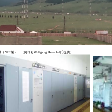
製） （何れもWolfgang Bueschel氏提供）