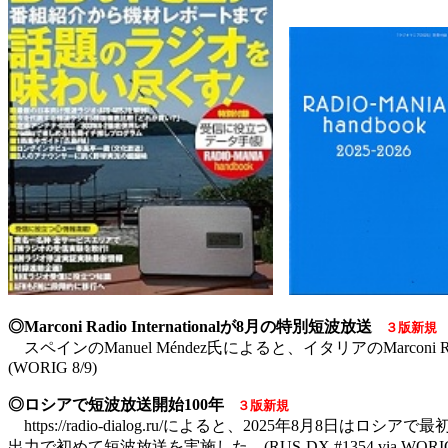
◎Marconi Radio Internationalが8月の特別短波放送
３版新規
スペインのManuel Méndez氏によると、イタリアのMarconi R
(WORIG 8/9)
◎ロシアで短波放送開始100年
３版新規
https://radio-dialog.ru/によると、2025年8月8日はロ
出力で初めて短波放送を実施した。(RUS-DX #1354 via WORIG