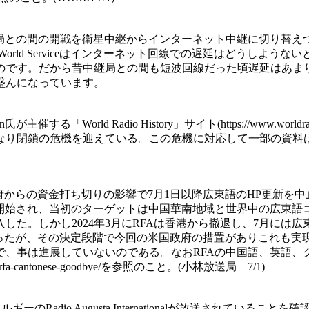
erviceは中継局との間の開戦を衛星中継からインターネット中継
る。BBC World Serviceはインターネット回線での遅延はどうし
のです。だから昔中継局との間も短波回線だった頃遅延はあま
盛んになっています。
氏が主催する「World Radio History」サイト(https://www.wor
ている。この危機に対応して一部の資料はarchive.orgのDLARC(h
台）は米国政府からの資金打ち切りの影響で7月1日以降広東語のHP更
に開始され、当初のターゲットは中国華南地域と世界中の広東語
た。しかし2024年3月にRFAは香港から撤退し、7月には広
であったが、その決定段階で今回の米国政府の措置がありこれも
で、事は進展していないのである。なおRFAの中国語、英語、
06/30/rfa-cantonese-goodbye/を参照のこと。(小林放送局 7/1)
ベルギーのRadio Augusta Internationalが放送されて