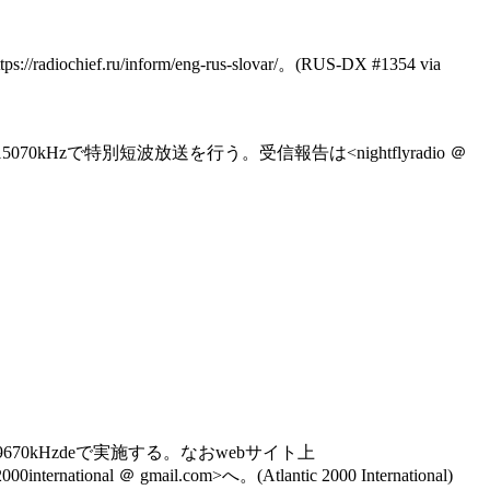
chief.ru/inform/eng-rus-slovar/。(RUS-DX #1354 via
070kHzで特別短波放送を行う。受信報告は<nightflyradio ＠
6070/9670kHzdeで実施する。なおwebサイト上
ional ＠ gmail.com>へ。(Atlantic 2000 International)