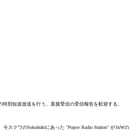
に7445kHzにて8月の特別短波放送を行う。直接受信の受信報告を歓迎する。
のSokolnikiにあった "Popov Radio Station" が1kWの