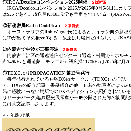
◎IRCA/Decalcoコンベンション2025開催
２版新規
IRCA/Decalcoコンベンション2025が2025年9月5-6日にカリフ
は$25である。放送局KFBK見学も予定されている。(NASWA Journal August
◎新秘密局Radio Omid Iran
２版新規
オーストラリアのRob Wagner氏によると、イラン向の新秘密局Radi
にIDが出てその後s/offする。放送は月曜日だけらしい。(NASWA Electroni
◎内蒙古で中波が工事停波
２版新規
内蒙古自治区の通遼送信センター（通遼・科爾沁＜ホルチン
声549kHzと通遼蒙（モンゴル）語広播1170kHzは2025年7月20日01
◎TDXCよりPROPAGATION 第13号発行
毎年発行されている戸塚DXersサークル（TDXC）の会誌「
ア、DXerの紹介記事、書籍紹介の他、18名の執筆者によ
易に経験出来ない場所でのDXペディションが紹介されている他
リサーチパーク)無線歴史展示室が一般公開された際の訪問記などが挙げ
には英文記事もあります。
2025年版の表紙