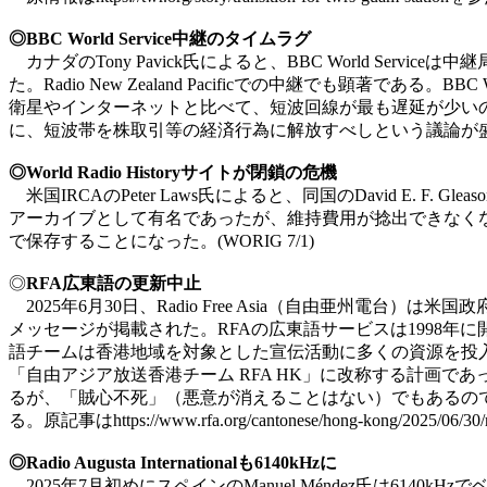
◎BBC World Service中継のタイムラグ
カナダのTony Pavick氏によると、BBC World S
た。Radio New Zealand Pacificでの中継でも顕著であ
衛星やインターネットと比べて、短波回線が最も遅延が少い
に、短波帯を株取引等の経済行為に解放すべしという議論が
◎World Radio Historyサイトが閉鎖の危機
米国IRCAのPeter Laws氏によると、同国のDavid E. F. Gleason
アーカイブとして有名であったが、維持費用が捻出できなくなり閉鎖の危機を迎え
で保存することになった。(WORIG 7/1)
◎
RFA広東語の更新中止
2025年6月30日、Radio Free Asia（自由亜州電
メッセージが掲載された。RFAの広東語サービスは1998年
語チームは香港地域を対象とした宣伝活動に多くの資源を投入し
「自由アジア放送香港チーム RFA HK」に改称する計画
るが、「賊心不死」（悪意が消えることはない）でもあるの
る。原記事はhttps://www.rfa.org/cantonese/hong-kong/2025/
◎Radio Augusta Internationalも6140kHzに
2025年7月初めにスペインのManuel Méndez氏は6140kHzで