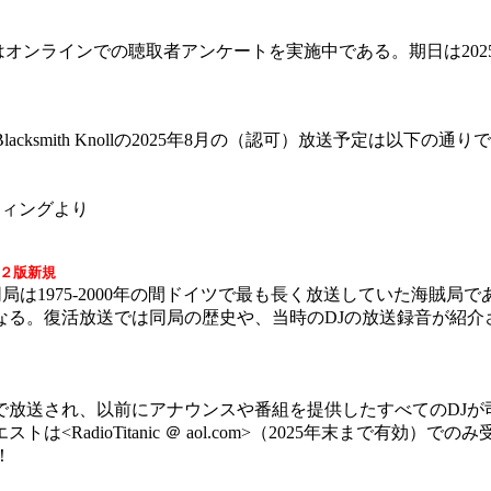
 Indonesiaはオンラインでの聴取者アンケートを実施中である。期日は2
o Blacksmith Knollの2025年8月の（認可）放送予定は以
季ミーティングより
２版新規
rown氏によると、同局は1975-2000年の間ドイツで最も長く放送していた海
なる。復活放送では同局の歴史や、当時のDJの放送録音が紹
送され、以前にアナウンスや番組を提供したすべてのDJが司
RadioTitanic ＠ aol.com>（2025年末まで有効）
！