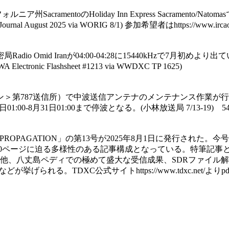
ォルニア州SacramentoのHoliday Inn Express Sacrame
 2025 via WORIG 8/1) 参加希望者はhttps://www.ircaonlin
o Omid Iranが04:00-04:28に15440kHzで7月初めより
c Flashsheet #1213 via WWDXC TP 1625)
＞第787送信所）で中波送信アンテナのメンテナンス作業が行
:00-8月31日01:00まで停波となる。(小林放送局 7/13-19) 549
PROPAGATION」の第13号が2025年8月1日に発行され
る200ページに迫る多様性のある記事構成となっている。特筆記
、八丈島ペディでの極めて盛大な受信成果、SDRファイル解析ツー
られる。TDXC公式サイトhttps://www.tdxc.net/