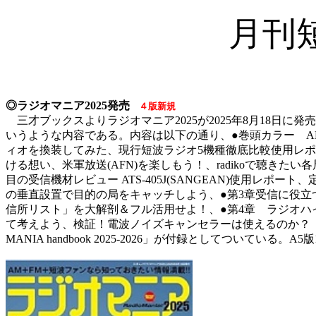
月刊短
◎ラジオマニア2025発売
４版新規
三才ブックスよりラジオマニア2025が2025年8月18
いうような内容である。内容は以下の通り、●巻頭カラー AM
ィオを換装してみた、現行短波ラジオ5機種徹底比較使用レポート
ける想い、米軍放送(AFN)を楽しもう！、radikoで聴きたい
目の受信機材レビュー ATS-405J(SANGEAN)使用レポート
の垂直設置で目的の局をキャッチしよう、●第3章受信に役立つ
信所リスト」を大解剖＆フル活用せよ！、●第4章 ラジオハ
て考えよう、検証！電波ノイズキャンセラーは使えるのか？ ラ
MANIA handbook 2025-2026」が付録としてついている。A