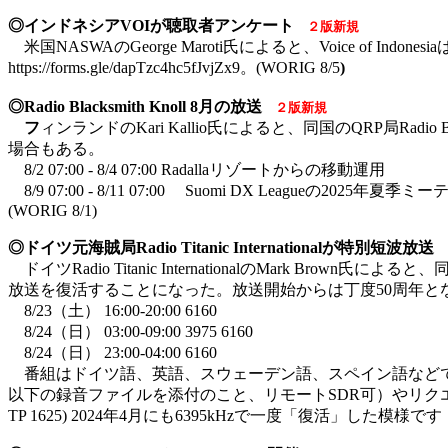
◎インドネシアVOIが聴取者アンケート
２版新規
米国NASWAのGeorge Maroti氏によると、Voice of
https://forms.gle/dapTzc4hc5fJvjZx9。(WORIG 8/5
)
◎Radio Blacksmith Knoll 8月の放送
２版新規
フ
ィンランドのKari Kallio氏によると、同国のQRP局Radi
場合もある。
8/2 07:00 - 8/4 07:00 Radallaリゾートからの移動運用
8/9 07:00 - 8/11 07:00 Suomi DX Leagueの2025年夏
(WORIG 8/1)
◎ドイツ元海賊局Radio Titanic Internationalが特別短波放送
ドイツRadio Titanic InternationalのMark B
放送を復活することになった。放送開始からは丁度50周年と
8/23（土） 16:00-20:00 6160
8/24（日） 03:00-09:00 3975 6160
8/24（日） 23:00-04:00 6160
番組はドイツ語、英語、スウェーデン語、スペイン語などで放
以下の録音ファイルを添付のこと、リモートSDR可）やリクエストは<
TP 1625) 2024年4月にも6395kHzで一度「復活」した模様です