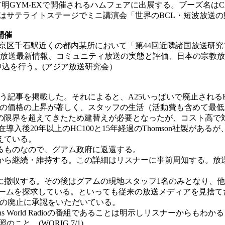
台場の有明GYM-EXで開催されるハムフェアに出展する。ブーズ
:40にはサテライトステージでミニ講演会「世界のBCL・短波放送
開催
7:30に文京区千石駅近くの都内某所において「第44回近隣諸国放
送最新情報、コミュニティ放送の実態と評価、日本の宗教放送10
加フォームより申込を行う。(アジア放送研究会）
 Transition」という記事を掲載した。それによると、A25いっぱいで
価格の上昇が著しく、スタッフの生活（活動費も含めて最低月額
の限界を超えてきたため建替えが必要となったが、コスト高で
入後20年以上のHC100と15年経過のThomson社製があ
えている。
るものなので、グアム政府に返還する。
継続・維持する。この詳細はリスナーに事前周知する。放送はオー
月に撤収する。その後はグアムの現地スタッフ1名のみとなり、
ームを探求している。といっても従来の放送メディアを見捨て
TWRの廃止に承認をいただいている。
ns World Radioの番組であることは明示しリスナーからもわ
ionを参照のこと。(WORIG 7/1)