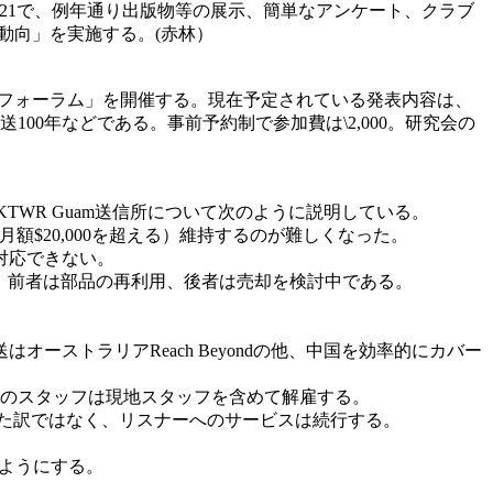
名はC21で、例年通り出版物等の展示、簡単なアンケート、クラブ
の動向」を実施する。(赤林）
送研究フォーラム」を開催する。現在予定されている発表内容は、
0年などである。事前予約制で参加費は\2,000。研究会の
廃止されるKTWR Guam送信所について次のように説明している。
$20,000を超える）維持するのが難しくなった。
対応できない。
るが、前者は部品の再利用、後者は売却を検討中である。
ストラリアReach Beyondの他、中国を効率的にカバー
他のスタッフは現地スタッフを含めて解雇する。
た訳ではなく、リスナーへのサービスは続行する。
かるようにする。