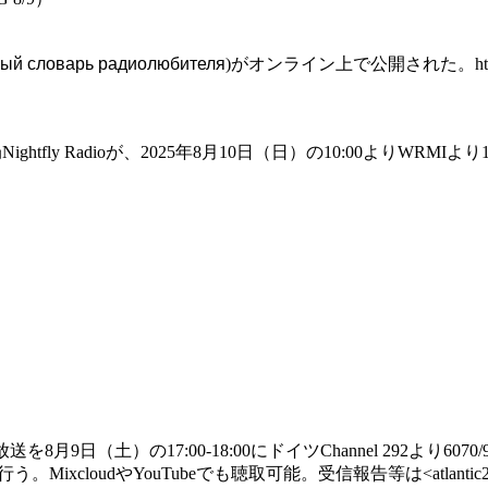
вый словарь радиолюбителя
)がオンライン上で公開された。https://radio
ly Radioが、2025年8月10日（日）の10:00よりWRMIより15
特別短波放送を8月9日（土）の17:00-18:00にドイツChannel 292より
。MixcloudやYouTubeでも聴取可能。受信報告等は<atlantic2000internat