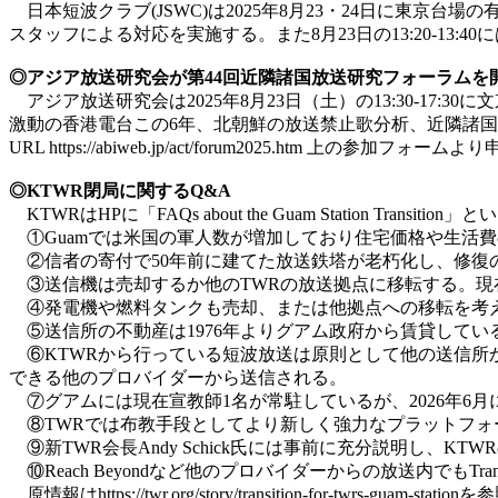
日本短波クラブ(JSWC)は2025年8月23・24日に東京
スタッフによる対応を実施する。また8月23日の13:20-13
◎アジア放送研究会が第44回近隣諸国放送研究フォーラムを
アジア放送研究会は2025年8月23日（土）の13:30-1
激動の香港電台この6年、北朝鮮の放送禁止歌分析、近隣諸国放
URL https://abiweb.jp/act/forum2025.htm 上の参
◎KTWR閉局に関するQ&A
KTWRはHPに「FAQs about the Guam Station
①Guamでは米国の軍人数が増加しており住宅価格や生活費の
②信者の寄付で50年前に建てた放送鉄塔が老朽化し、修復
③送信機は売却するか他のTWRの放送拠点に移転する。現在導
④発電機や燃料タンクも売却、または他拠点への移転を考
⑤送信所の不動産は1976年よりグアム政府から賃貸してい
⑥KTWRから行っている短波放送は原則として他の送信所から
できる他のプロバイダーから送信される。
⑦グアムには現在宣教師1名が常駐しているが、2026年6
⑧TWRでは布教手段としてより新しく強力なプラットフォ
⑨新TWR会長Andy Schick氏には事前に充分説明し、K
⑩Reach Beyondなど他のプロバイダーからの放送内でもTra
原情報はhttps://twr.org/story/transition-for-twrs-guam-stat