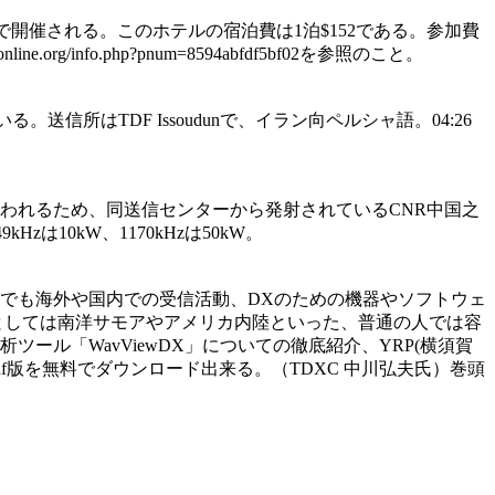
nto/Natomasで開催される。このホテルの宿泊費は1泊$152である。参加費
e.org/info.php?pnum=8594abfdf5bf02を参照のこと。
出ている。送信所はTDF Issoudunで、イラン向ペルシャ語。04:26
われるため、同送信センターから発射されているCNR中国之
kHzは10kW、1170kHzは50kW。
た。今号でも海外や国内での受信活動、DXのための機器やソフトウェ
事としては南洋サモアやアメリカ内陸といった、普通の人では容
ル「WavViewDX」についての徹底紹介、YRP(横須賀
よりpdf版を無料でダウンロード出来る。（TDXC 中川弘夫氏）巻頭