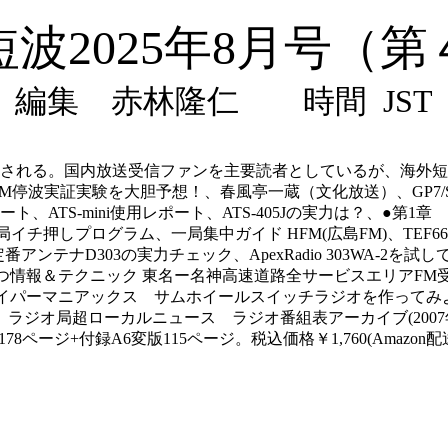
波2025年8月号（
編集 赤林隆仁 時間 JST
日に発売される。国内放送受信ファンを主要読者としているが、海
停波実証実験を大胆予想！、春風亭一蔵（文化放送）、GP7/S
、ATS-mini使用レポート、ATS-405Jの実力は？、●
各局イチ押しプログラム、一局集中ガイド HFM(広島FM)、TE
、定番アンテナD303の実力チェック、ApexRadio 303WA-2
情報＆テクニック 東名ー名神高速道路全サービスエリアFM受信
イパーマニアックス サムホイールスイッチラジオを作ってみよ
ジオ局超ローカルニュース ラジオ番組表アーカイブ(2007年
5版178ページ+付録A6変版115ページ。税込価格￥1,760(Amazon