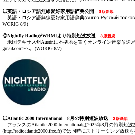
◎英語・ロシア語無線愛好家用語辞典公開
３版新規
英語・ロシア語無線愛好家用語辞典(
Англо-Русский толко
WORIG 8/9）
◎Nightfly RadioがWRMIより特別短波放送
３版新規
米国テキサス州Austinに本拠地を置くオンライン音楽放送局Nightf
gmail.com>へ。(WORIG 8/7)
◎Atlantic 2000 International 8月の特別短波放送
３版新規
フランスのAtlantic 2000 Internationalは2025年8月の
(http://radioatlantic2000.free.fr)では同時にストリーミング放送を行う