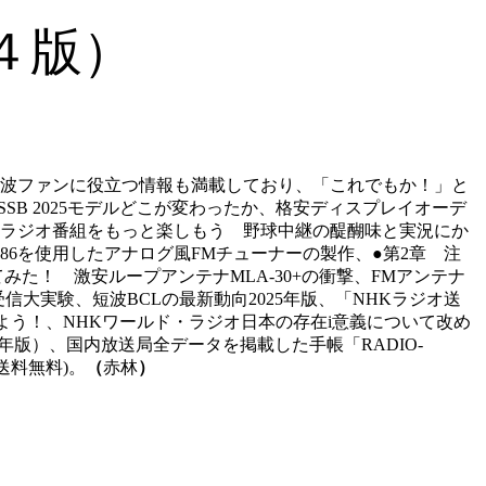
第４版）
外短波ファンに役立つ情報も満載しており、「これでもか！」と
SB 2025モデルどこが変わったか、格安ディスプレイオーデ
第1章 ラジオ番組をもっと楽しもう 野球中継の醍醐味と実況にか
F6686を使用したアナログ風FMチューナーの製作、●第2章 注
を試してみた！ 激安ループアンテナMLA-30+の衝撃、FMアンテナ
大実験、短波BCLの最新動向2025年版、「NHKラジオ送
う！、NHKワールド・ラジオ日本の存在i意義について改め
版）、国内放送局全データを掲載した手帳「RADIO-
配送料無料)。
（
赤林
）