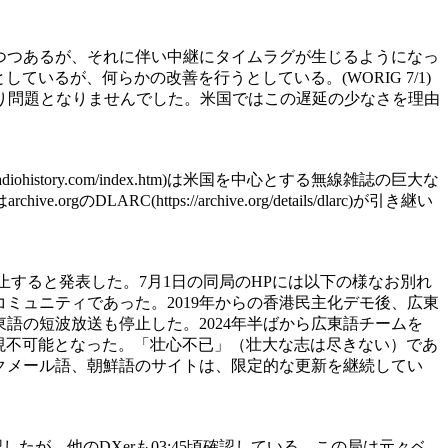
に切り替えつつあるが、それに伴い中継にタイムラグが生じるようになっ
ようないとしているが、何らかの改善を行うとしている。(WORIG 7/1)
り問題となりませんでした。米国ではこの遅延の少なさを理由
ldradiohistory.com/index.htm)は米国を中心とする無線雑誌の巨大な
ttps://archive.org/details/dlarc)が引き継い
新を中止すると発表した。7月1日の同局のHPには以下の様なお別れ
コミュニティであった。2019年からの香港民主化デモ後、広東
東語の短波放送も停止した。2024年半ばから広東語チームを
実現不可能となった。「壮心不已」（壮大な志は尽きない）であ
クメール語、朝鮮語のサイトは、限定的な更新を継続してい
いることを確認したが、他のDXerも03:45頃確認している。この局は元々ベ