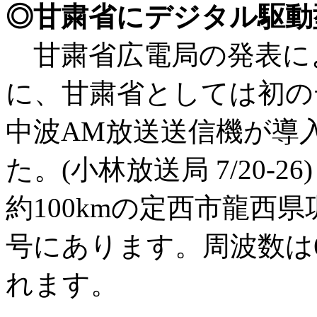
◎甘粛省にデジタル駆動
甘粛省広電局の発表によ
に、甘粛省としては初のデジ
中波AM放送送信機が導
た。(小林放送局 7/20-2
約100kmの定西市龍西
号にあります。周波数は6
れます。