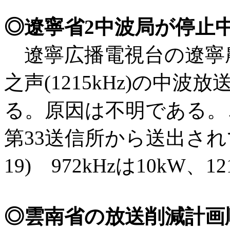
◎遼寧省2中波局が停止
遼寧広播電視台の遼寧農村広
之声(1215kHz)の中
る。原因は不明である。
第33送信所から送出されてい
19) 972kHzは10kW、1
◎雲南省の放送削減計画