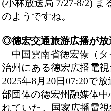
(小林放送局 7/27-8/
のようですね。
◎德宏交通旅游広播が放
中国雲南省徳宏傣（タ
治州にある德宏広播電視台の
2025年8月20日07:2
部団体の德宏州融媒体中心
れていた。国家広播電視