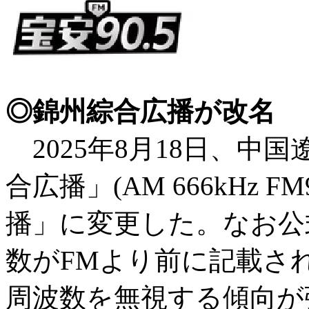
◎
錦州綜合広播が改名
2025年8月18日、中
合広播」(AM 666kHz 
播」に変更した。なお公式
数がFMより前に記載さ
周波数を無視する傾向が