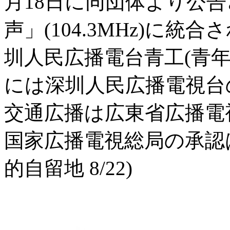
月18日に同団体より公
声」(104.3MHz)に
圳人民広播電台青工(青
には深圳人民広播電視台
交通広播は広東省広播電
国家広播電視総局の承認は
的自留地 8/22)