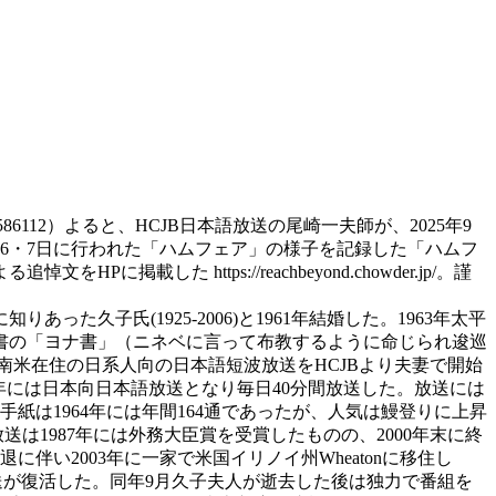
13&id=536586112）よると、HCJB日本語放送の尾崎一夫師が、2025年9
月6・7日に行われた「ハムフェア」の様子を記録した「ハムフ
た https://reachbeyond.chowder.jp/。謹
久子氏(1925-2006)と1961年結婚した。1963年太平
書の「ヨナ書」（ニネベに言って布教するように命じられ逡巡
に南米在住の日系人向の日本語短波放送をHCJBより夫妻で開始
年には日本向日本語放送となり毎日40分間放送した。放送には
紙は1964年には年間164通であったが、人気は鰻登りに上昇
放送は1987年には外務大臣賞を受賞したものの、2000年末に終
い2003年に一家で米国イリノイ州Wheatonに移住し
日本語放送が復活した。同年9月久子夫人が逝去した後は独力で番組を