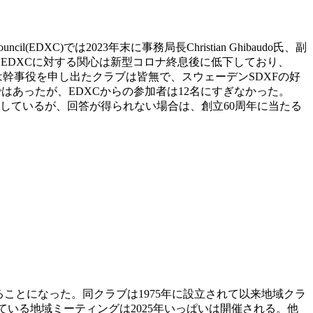
(EDXC)では2023年末に事務局長Christian Ghibaudo氏、副
長を務めている。EDXCに対する関心は新型コロナ終息後に低下しており、
会には幹事役を申し出たクラブは皆無で、スウェーデンSDXFの好
会議ではあったが、EDXCからの参加者は12名にすぎなかった。
請しているが、回答が得られない場合は、創立60周年に当たる
年末を以て解散することになった。同クラブは1975年に設立されて以来地域クラ
されている地域ミーティングは2025年いっぱいは開催される。他