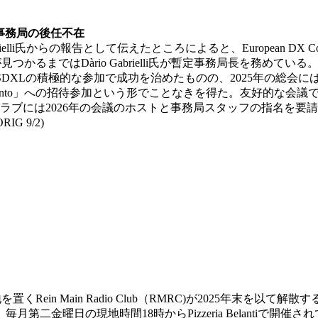
・事務局の後任不在
i氏からの報告として伝えたところによると、European DX Council
退任した。後任が見つかるまではDàrio Gabrielli氏が暫定事務局
ンドSDXLの積極的な参加で成功を治めたものの、2025年の総
rliamento」への招待参加という形でことなきを得た。友好的な
クラブには2026年の会議のホストと事務局スタッフの指名を要
 9/2)
に本拠地を置くRein Main Radio Club（RMRC)が2025
二金曜日の現地時間18時からPizzeria Belantiで開催