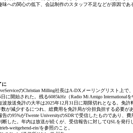
への関心の低下、会誌制作のスタッフ不足などが原因である。(WWD
了に
veServiceのChristian Milling社長はA-DXメーリングリスト上
された。残る6085kHz（Radio Mi Amigo Internationa
送免許の大半は2025年12月31日に期限切れとなる。免許料は
減少するにつれ、総費用を免許局が分担負担する必要があるためで、Lam
5%がTwente UniversityのSDRで受信したもので
判断した。年内は放送が続くが、受信報告に対してQSLを発行
endebetrieb-weitgehend-ein/を参照のこと。