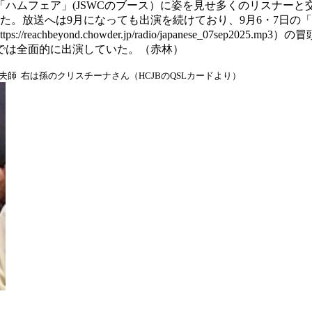
ムフェア」(JSWCのブース）に姿を見せ多くのリスナーと交
た。放送へは9月になっても出演を続けており、9月6・7日の「
p2025.mp3、https://reachbeyond.chowder.jp/radio/japane
3sep2025.mp3）では全面的に出演していた。（赤林）
一夫師
右は孫のクリスチーナさん（HCJBのQSLカードより）