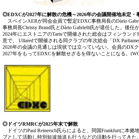
◎EDXCが2027年に解散の危機～2026年の会議開催地未定
スペインAERが同会会員で暫定EDXC事務局長のDàrio Gabriell
事務局長Chrissy Brand氏とDàrio Gabrielli氏が
2024年にエストニアのTartuで開催された総会はフィンラ
意で、 Ullaredで開催される同クラブの年次総会「DX Pa
2026年の会議の見通しは現状では立っていない。会員のDX
2027年をもってEDXCを解散せざるを得ないことになる。(WORIG
◎ドイツRMRCが2025年末で解散
ドイツのPaul Reinersch氏らによると、同国Frankfurt
ブとして活動し特別短波放送も行うなどの活動を行ってきた。毎月第