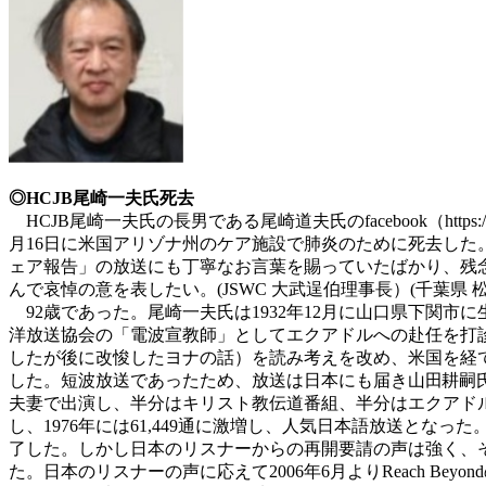
◎HCJB尾崎一夫氏死去
HCJB尾崎一夫氏の長男である尾崎道夫氏のfacebook（https://m.face
月16日に米国アリゾナ州のケア施設で肺炎のために死去した。
ェア報告」の放送にも丁寧なお言葉を賜っていたばかり、残念である。202
んで哀悼の意を表したい。(JSWC 大武逞伯理事長）(千葉県 
92歳であった。尾崎一夫氏は1932年12月に山口県下関市に生
洋放送協会の「電波宣教師」としてエクアドルへの赴任を打
したが後に改悛したヨナの話）を読み考えを改め、米国を経て1
した。短波放送であったため、放送は日本にも届き
山田耕嗣
夫妻で出演し、半分はキリスト教伝道番組、半分はエクアドル紹
し、1976年には61,449通に激増し、人気日本語放送となっ
了した。しかし日本のリスナーからの再開要請の声は強く、その
た。日本のリスナーの声に応えて2006年6月よりReach Be