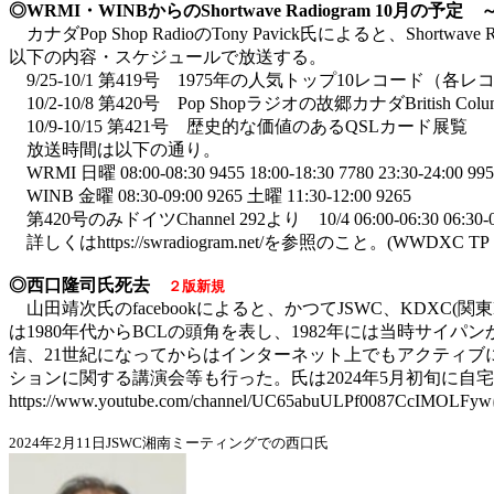
◎WRMI・WINBからのShortwave Radiogram 10月の予定 ～P
カナダPop Shop RadioのTony Pavick氏によると、Shortwav
以下の内容・スケジュールで放送する。
9/25-10/1 第419号 1975年の人気トップ10レコード（各
10/2-10/8 第420号 Pop Shopラジオの故郷カナダBritis
10/9-10/15 第421号 歴史的な価値のあるQSLカード展覧
放送時間は以下の通り。
WRMI 日曜 08:00-08:30 9455 18:00-18:30 7780 23:30-24:00 99
WINB 金曜 08:30-09:00 9265 土曜 11:30-12:00 9265
第420号のみドイツChannel 292より 10/4 06:00-06:30 06:30-07:
詳しくはhttps://swradiogram.net/を参照のこと。(WWDXC TP 1
◎西口隆司氏死去
２版新規
山田靖次氏のfacebookによると、かつてJSWC、KDXC(関
は1980年代からBCLの頭角を表し、1982年には当時サ
信、21世紀になってからはインターネット上でもアクティブに
ションに関する講演会等も行った。氏は2024年5月初旬に
https://www.youtube.com/channel/UC65abuULPf00
2024年2月11日JSWC湘南ミーティングでの西口氏