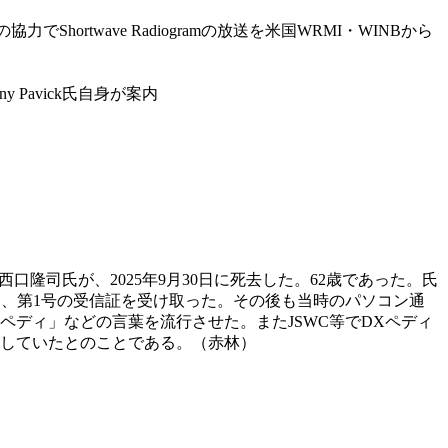
ick氏らの協力でShortwave Radiogramの放送を米国WRMI・WINBから
ny Pavick氏自身が案内
。
たBCL西口隆司氏が、2025年9月30日に死去した。62歳であった。氏
送り、第1号の受信証を受け取った。その後も当時のパソコン通
ペディ」などの言葉を流行させた。またJSWC等でDXペディ
返していたとのことである。（赤林）