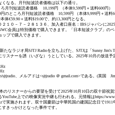
できなくなる。月刊短波読者価格は以下の通り。
月刊短波読者価格 10,199円 （本体9,599円＋送料600円）
円のところ月刊短波読者価格 10,599円 （本体9,999円＋送料6
本体€59.90＋送料$19.00で、約13,300円となる。
－２８１３６、加入者口座名：IBSジャパンに2025年10月30日
）JSWC会員は特別価格で購入できます。「日本短波クラブ」
インショップで購入できます。
新たなラジオ局SJTJ Radioを立ち上げた、SJTJは「Sunny Jim's Tr
リスナーを誘（いざな）うとしている。2025年10月の放送予
kHz
kHz
.com/sjtjradio、メルアドは<sjtjradio ＠ gmail.com>である。(英国 Ji
のリスナーからの要望を受けて2025年10月10日の双十節祝賀
uTube上での映像実況中継も行われる。元情報はhttps://www.rti.or
300、15470kHzで実施されます。双十国慶節は中華民国の建国記念
こすきっかけとなった事件です。