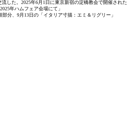
流した。2025年6月1日に東京新宿の淀橋教会で開催された
2025年ハムフェア会場にて」
se_07sep2025.mp3）の冒頭部分、9月13日の「イタリア寸描：エミ＆リグリー」