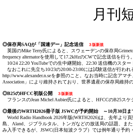
月刊短
◎保存局SAQが「国連デー」記念送信
３版新規
英国のMike Terry氏によると、スウェーデンの保存局Grimeto
frequency alternatorを使用して17.2kHzのCWで
10/24 22:20 YouTubeでの生中継開始、22:30 送信機
なおこれに先立ち10/23の20:00-23:00には試験送信
http://www.alexander.n.seを参照のこと。なお当時に記念ア
Association」により維持されており、世界遺産の保存局維持
◎B25のHFCC初版公開
３版新規
フランスのJean Michel Aubier氏によると、HFCCのB25スケジ
◎最後のWRTH2026冊子版 JSWCが予約開始 ～10月30
World Radio Handbook 2026年版(WRTH2026
島、Aland、ジブラルタル、トンガなどの放送局の話題、ま
み入手できるが、JSWC(日本短波クラブ）では例年通り予