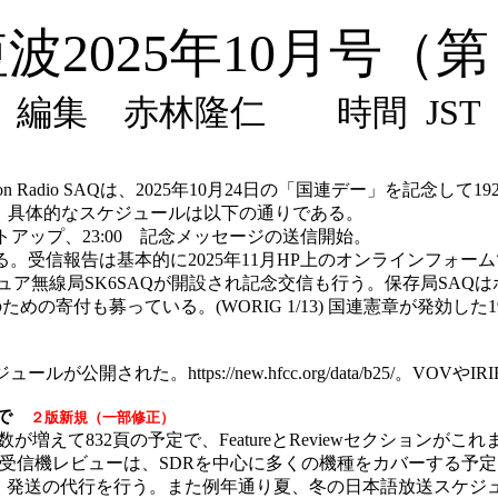
波2025年10月号（
編集 赤林隆仁 時間 JST
n Radio SAQは、2025年10月24日の「国連デー」を記念して192
記念送信を行う。具体的なスケジュールは以下の通りである。
のスタートアップ、23:00 記念メッセージの送信開始。
が行われる。受信報告は基本的に2025年11月HP上のオンラインフ
マチュア無線局SK6SAQが開設され記念交信も行う。保存局SAQはボランティア団
のための寄付も募っている。(WORIG 1/13) 国連憲章が発効した
ュールが公開された。https://new.hfcc.org/data/b25/。V
日まで
２版新規（一部修正）
)は、去年より頁数が増えて832頁の予定で、FeatureとReviewセクショ
た受信機レビューは、SDRを中心に多くの機種をカバーする予定
約・発送の代行を行う。また例年通り夏、冬の日本語放送スケ