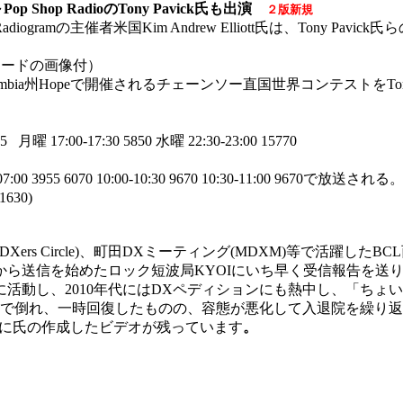
op Shop RadioのTony Pavick氏も出演
２版新規
e Radiogramの主催者米国Kim Andrew Elliott氏は、Tony Pav
レコードの画像付）
h Columbia州Hopeで開催されるチェーンソー直国世界コンテストをTo
55 月曜 17:00-17:30 5850 水曜 22:30-23:00 15770
00 3955 6070 10:00-10:30 9670 10:30-11:00 9670で放送される
630)
東DXers Circle)、町田DXミーティング(MDXM)等で活躍し
イパンから送信を始めたロック短波局KYOIにいち早く受信報告を
活動し、2010年代にはDXペディションにも熱中し、「ちょい
自宅で倒れ、一時回復したものの、容態が悪化して入退院を繰り
87CcIMOLFywに氏の作成したビデオが残っています
。