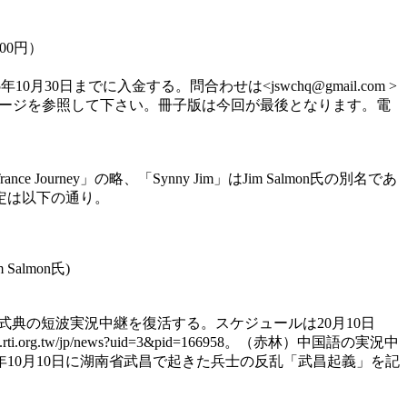
00円）
までに入金する。問合わせは<jswchq@gmail.com >
のページを参照して下さい。冊子版は今回が最後となります。電
ance Journey」の略、「Synny Jim」はJim Salmon氏の別名であ
定は以下の通り。
m Salmon氏)
式典の短波実況中継を復活する。スケジュールは20月10日
g.tw/jp/news?uid=3&pid=166958。（赤林）中国語の実況中
日で1911年10月10日に湖南省武昌で起きた兵士の反乱「武昌起義」を記