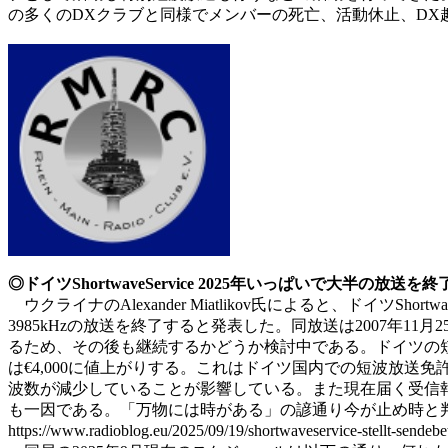
の多くのDXクラブと同様でメンバーの死亡、活動休止、DX趣味
◎ドイツShortwaveService 2025年いっぱいで大半の放送を終
ウクライナのAlexander Miatlikov氏によると、ドイツShortwa
3985kHzの放送を終了すると発表した。同放送は2007年11月25日に開始
るため、その後も継続するかどうか検討中である。ドイツの短波放
は€4,000に値上がりする。これはドイツ国内での短波放送免許数が
波数が減少していることが影響している。また現在届く受信報告の9
も一因である。「万物には時がある」の諺通り今が止め時と
https://www.radioblog.eu/2025/09/19/shortwaveservice-stellt-s