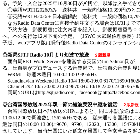
る。予約・入金は2025年10月30日が〆切で、以降は入手
①英語WRTH2026のみ 送料共 一般向価格10.399円のところ
②英語WRTH2026＋日本語解説 送料共 一般向価格10,799
なおRadio Data Centerに直接予約注文する場合は10/31までで
予約方法：郵便振替に注文内容を記入し、郵便振替番号００２１０－７
へ。本の発行は12月下旬の予定。（JSWC 大武逞伯理事長
子版、webアプリ版は発行後Radio Data Centerのオンラ
◎新局SJTJ Radio 10月より短波で放送
２版新規
面白局RET World Serviceを運営する英国のJim Salmon氏が、
る。氏自身がプロデュースする音楽局で、氏独自の音楽世界に
WRMI 毎週木曜日 10:00-11:00 9995kHz
Scandinavian Weekend Radio 10/4 18:00-19:00 6170/11690/1602
Channel 292 10/5 20:00-21:00 9670kHz 10/18 22:00-23:00 9670
同局のURLはhttp://sjtjradio.com、facebookはhttp://facebook
◎台湾国際放送2025年双十節の短波実況中継を復活
２版新規
台湾国際放送日本語放送のHPによると、同日本語放送は日本
11:00-12:00で周波数は15625kHzである。従来通り各国語によるYo
継は同日の10:00-13:00に9670、9790、12020、15
念しています。当時米国にいた孫文が帰国して辛亥革命を起