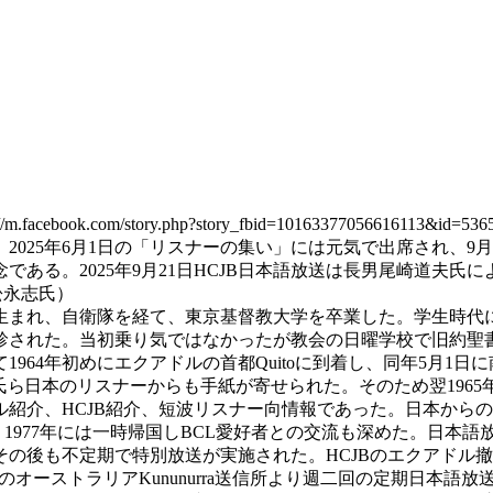
book.com/story.php?story_fbid=101633770566161
2025年6月1日の「リスナーの集い」には元気で出席され、9
5年9月21日HCJB日本語放送は長男尾崎道夫氏による追悼文をHPに掲載し
松永志氏）
まれ、自衛隊を経て、東京基督教大学を卒業した。学生時代に知りあった
診された。当初乗り気ではなかったが教会の日曜学校で旧約聖
964年初めにエクアドルの首都Quitoに到着し、同年5月1日
氏ら
日本のリスナーからも手紙が寄せられた。そのため翌1965
介、HCJB紹介、短波リスナー向情報であった。日本からの手
た。1977年には一時帰国しBCL愛好者との交流も深めた。日本語
後も不定期で特別放送が実施された。HCJBのエクアドル撤退に伴
yondのオーストラリアKununurra送信所より週二回の定期