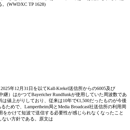
XC TP 1628)
で、2025年12月31日を以てKall-Krekel送信所からの6005及び
lを中継）はかつてBayericher Rundfunkが使用していた周波数であ
値上がりしており、従来は10年で€1,500だったものが今後
pertheim局とMedia Broadcast社送信所の利用周
あり、費用をかけて短波で送信する必要性が感じられなくなったこと
しない方針である。原文は