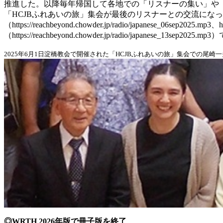
推進した。以降毎年帰国して各地での「リスナーの集い」や「ハ
「HCJBふれあいの旅」集会が最後のリスナーとの交流になっ
（https://reachbeyond.chowder.jp/radio/japanese_06se
（https://reachbeyond.chowder.jp/radio/japanese_1
2025年6月1日淀橋教会で開催された「HCJBふれあいの旅」集会での尾崎
◎WRTH 2026年版で冊子版を終了