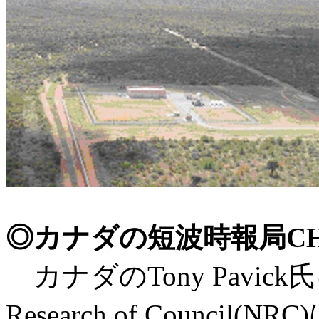
◎カナダの短波時報局C
カナダのTony Pavick
Research of Council(N