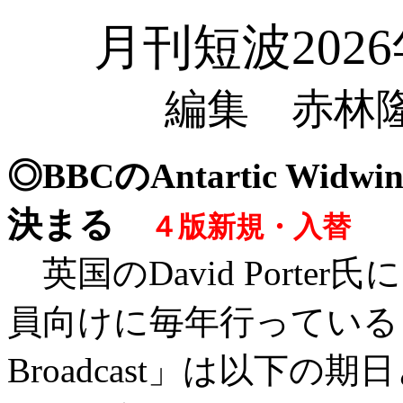
月刊短波202
編集 赤林隆
◎BBCのAntartic Widw
決まる
４版新規・入替
英国のDavid Port
員向けに毎年行っている「Anta
Broadcast」は以下