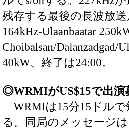
ルでs/onする。227k
残存する最後の長波放送局で
164kHz-Ulaanbaatar 250
Choibalsan/Dalanzadgad/
40kW、終了は24:00。
◎WRMIがUS$15で出
WRMIは15分15ドル
る。同局のメッセージは