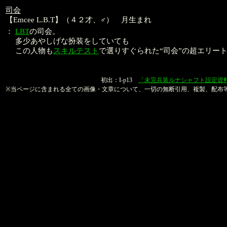
司会
【Emcee L.B.T】（４２才、♂） 月生まれ
：
LBT
の司会。
多少あやしげな扮装をしていても
この人物も
スキルテスト
で選りすぐられた“司会”の超エリー
本文：金子良馬
初出：I-p13
「未完兵装ルナシャフト設定資
※当ページに含まれる全ての画像・文章について、一切の無断引用、複製、配布