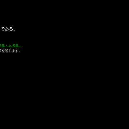
トである。
、山口恭史
料集・人名集」
等を禁じます。