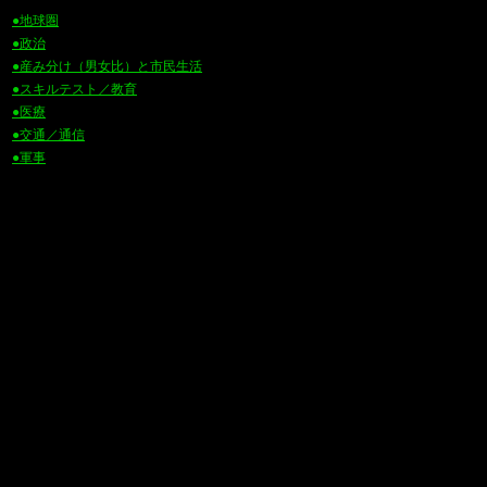
●地球圏
●政治
●産み分け（男女比）と市民生活
●スキルテスト／教育
●医療
●交通／通信
●軍事