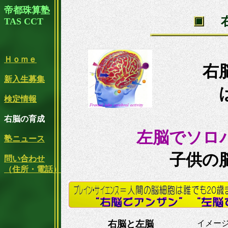
帝都珠算塾
TAS CCT
Ｈｏｍｅ
右
新入生募集
検定情報
右脳の育成
左脳でソロ
塾ニュース
子供の
問い合わせ
（住所・電話）
右脳と左脳
イメー