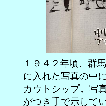
１９４２年頃、群
に入れた写真の中
カウトシップ。写
がつき手で示して