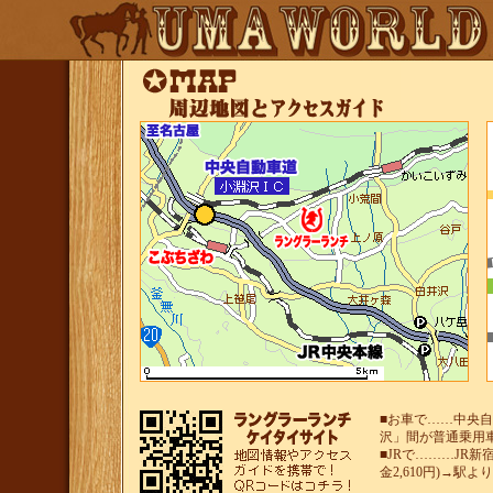
■お車で……中央自
沢」間が普通乗用車
■JRで………JR新
金2,610円)→