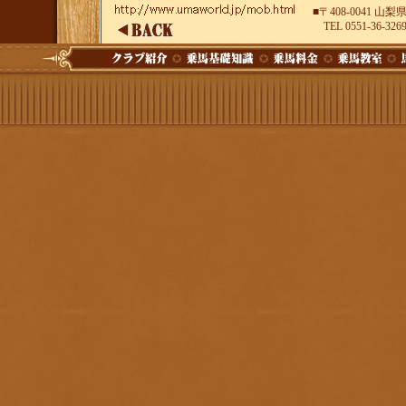
■〒408-0041 
TEL 0551-36-326