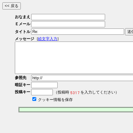
おなまえ
Ｅメール
タイトル
メッセージ
[
絵文字入力
]
参照先
暗証キー
投稿キー
（投稿時
を入力してください）
クッキー情報を保存