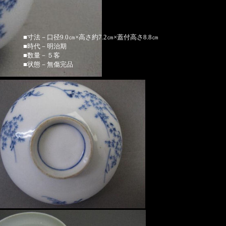
■寸法－口径9.0㎝×高さ約7.2㎝×蓋付高さ8.8㎝
■時代－明治期
■数量－５客
■状態－無傷完品
0/5