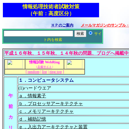
情報処理技術者試験対策
（午前：高度区分）
ＨＰのご案内
メールマガジンのサンプル
サイ
ト内を検索
平成１６年秋、１５年秋、１４年秋の問題、ブログへ掲載中
情報試験 WebRing
（
主催サイト
）
[
random
|
list
|
ring top
]
１．コンピュータシステム
(1)ハードウエア
午
ａ．情報素子
ｂ．プロセッサアーキテクチャ
前
ｃ．メモリアーキテクチャ
カ
ｄ．補助記憶
ｅ．入出力アーキテクチャと装置
リ