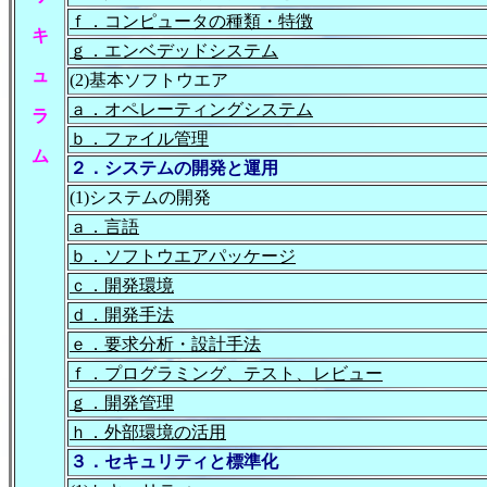
ｆ．コンピュータの種類・特徴
キ
ｇ．エンベデッドシステム
ュ
(2)基本ソフトウエア
ａ．オペレーティングシステム
ラ
ｂ．ファイル管理
ム
２．システムの開発と運用
(1)システムの開発
ａ．言語
ｂ．ソフトウエアパッケージ
ｃ．開発環境
ｄ．開発手法
ｅ．要求分析・設計手法
ｆ．プログラミング、テスト、レビュー
ｇ．開発管理
ｈ．外部環境の活用
３．セキュリティと標準化