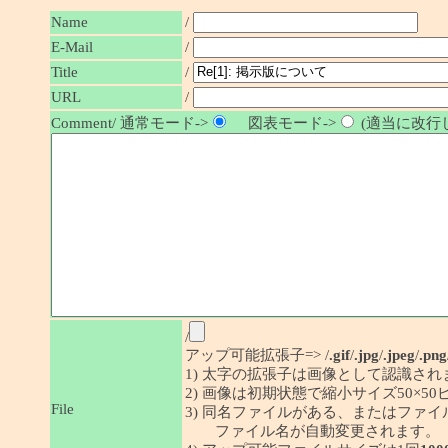
Name
/
E-Mail
/
/
Title
URL
/
Comment/ 通常モード->
図表モード->
(適当に改行し
/
アップ可能拡張子=> /
.gif
/
.jpg
/
.jpeg
/
.png
1) 太字の拡張子は画像として認識され
2) 画像は初期状態で縮小サイズ50×
File
3) 同名ファイルがある、またはファ
ファイル名が自動変更されます。