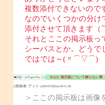
複数添付できないので
なのでいくつかの分け
添付させて頂きます（￣
それとここの掲示板っ
シーバスとか。どうで
ではでは～(〃⌒▽⌒)
■132
/ inTopicNo.12)
Re[2]: 掲示版について解らない事
□投稿者/ アッツ
-(2005/05/28(Sat) 09:51:38)
＞ここの掲示板は画像