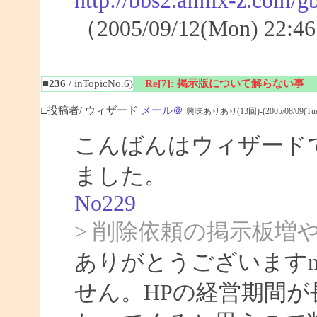
http://bbs2.aimix-z.com
（2005/09/12(Mon) 2
■236
/ inTopicNo.6)
Re[7]: 掲示版について解らない事
□投稿者/ ウィザード
メール＠
興味ありあり(13回)-(2005/08/09(Tue) 
こんばんはウィザード
ました。
No229
> 削除依頼の掲示板
ありがとうございますm
せん。HPの経営期間