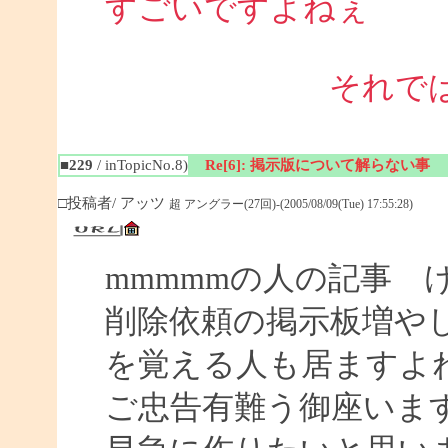
すごいですよねぇ 
それで
■229
/ inTopicNo.8)
Re[6]: 掲示版について解らない事
□投稿者/ アッツ
超 アングラー(27回)-(2005/08/09(Tue) 17:55:28)
mmmmmの人の記事 
削除依頼の掲示板増や
を覚える人も居ますよ
ご忠告有難う御座いま