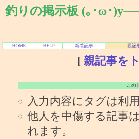
釣りの掲示板 (｡･ω･)y
HOME
HELP
新着記事
親記
[
親記事を
この
入力内容にタグは利
他人を中傷する記事
れます。