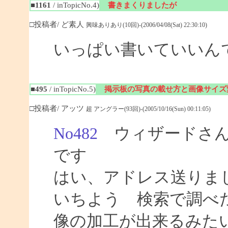
■1161
/ inTopicNo.4)
書きまくりましたが
□投稿者/ ど素人
興味ありあり(10回)-(2006/04/08(Sat) 22:30:10)
いっぱい書いていいん
■495
/ inTopicNo.5)
掲示板の写真の載せ方と画像サイズ
□投稿者/ アッツ
超 アングラー(93回)-(2005/10/16(Sun) 00:11:05)
No482
ウィザードさん
です
はい、アドレス送りま
いちよう 検索で調べ
像の加工が出来るみた