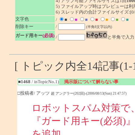
4) アップ可能ファイルサイズは1回
100
5) ファイルアップ時はプレビューは
6) スレッド内の合計ファイルサイズ:[0/1
文字色
/
■
■
■
■
■
■
■
削除キー
/
(半角8文字以内)
ガード用キー
(必須)
/
と半角で入力
[ トピック内全14記事(1-1
■1468
/ inTopicNo.1)
掲示版について解らない事
□投稿者/ アッツ
超 アングラー(202回)-(2006/08/13(Sun) 21:47:57)
ロボットスパム対策で
『ガード用キー(必須)
を追加