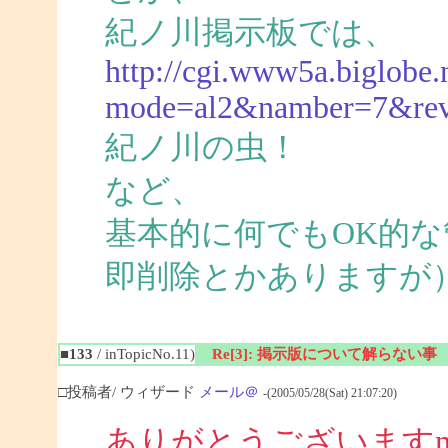
紀ノ川掲示板では、
http://cgi.www5a.biglobe.n
mode=al2&namber=7&re
紀ノ川の虫！
など、
基本的に何でもOK的
即削除とかありますが
■133
/ inTopicNo.11)
Re[3]: 掲示版について解らない事
□投稿者/ ウィザード
メール＠
-(2005/05/28(Sat) 21:07:20)
ありがとうございますm