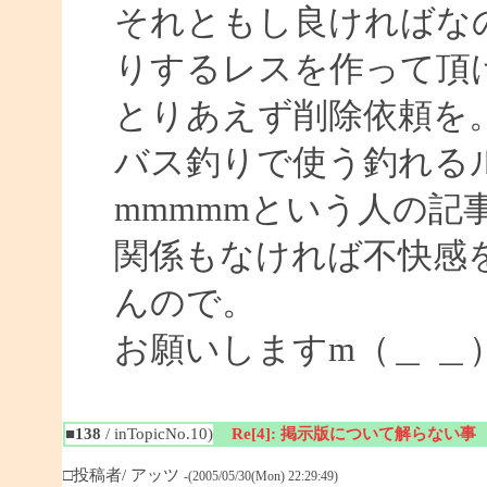
それともし良ければな
りするレスを作って頂
とりあえず削除依頼を
バス釣りで使う釣れる
mmmmmという人の記
関係もなければ不快感
んので。
お願いしますm（＿ ＿
■138
/ inTopicNo.10)
Re[4]: 掲示版について解らない事
□投稿者/ アッツ
-(2005/05/30(Mon) 22:29:49)