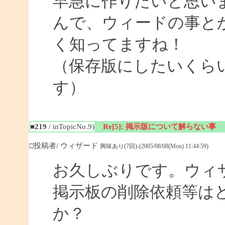
早急に作りたいと思い
んで、ウィードの事と
く知ってますね！
（保存版にしたいくら
す）
■219
/ inTopicNo.9)
Re[5]: 掲示版について解らない事
□投稿者/ ウィザード
興味あり(7回)-(2005/08/08(Mon) 11:44:59)
お久しぶりです。ウィ
掲示板の削除依頼等は
か？