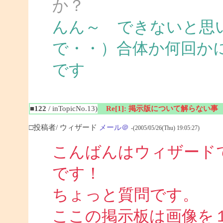
か？
んん～ できないと思
で・・）合体か何回か
です
■122
/ inTopicNo.13)
Re[1]: 掲示版について解らない事
□投稿者/ ウィザード
メール＠
-(2005/05/26(Thu) 19:05:27)
こんばんはウィザード
です！
ちょっと質問です。
ここの掲示板は画像を