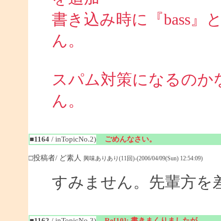
書き込み時に『bass
ん。
スパム対策になるのか
ん。
■1164
/ inTopicNo.2)
ごめんなさい。
□投稿者/ ど素人
興味ありあり(11回)-(2006/04/09(Sun) 12:54:09)
すみません。先輩方を
■1162
/ inTopicNo.3)
Re[10]: 書きまくりましたが