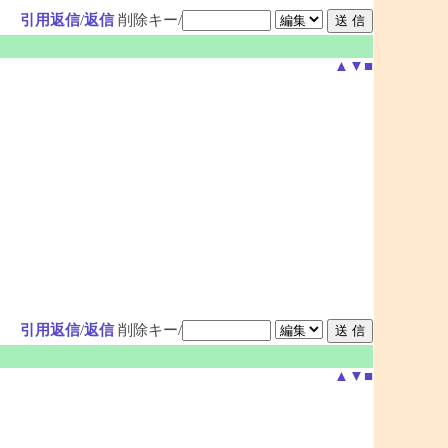
引用返信
/
返信
削除キー/
▲
▼
■
引用返信
/
返信
削除キー/
▲
▼
■