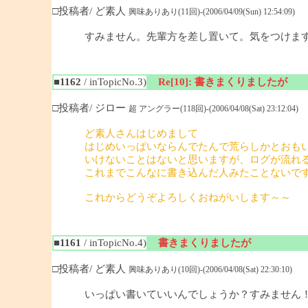
□投稿者/ ど素人
興味ありあり(11回)-(2006/04/09(Sun) 12:54:09)
すみません。先輩方を差し置いて。気をつけま
■1162
/ inTopicNo.3)
Re[10]: 書きまくりましたが
□投稿者/ ジロー
超 アングラー(118回)-(2006/04/08(Sat) 23:12:04)
ど素人さんはじめまして
はじめいっぱいならんでたんで荒らしかとおも
いけないことはないと思いますが、ログが流れ
これまでこんなに書き込んだ人みたことないで
これからどうぞよろしくおねがいします～～
■1161
/ inTopicNo.4)
書きまくりましたが
□投稿者/ ど素人
興味ありあり(10回)-(2006/04/08(Sat) 22:30:10)
いっぱい書いていいんでしょうか？すみません