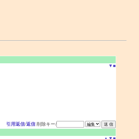
▼
■
引用返信
/
返信
削除キー/
▲
▼
■