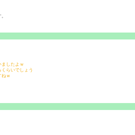
す。
いましたよｗ
るくらいでしょう
すねｗ
！