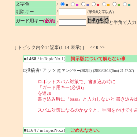
文字色
/
■
■
■
■
■
■
■
削除キー
/
(半角8文字以内)
ガード用キー
(必須)
/
と半角で入力
[ トピック内全14記事(1-14 表示) ] <<
0
>>
■1468
/ inTopicNo.1)
掲示版について解らない事
□投稿者/ アッツ
超 アングラー(202回)-(2006/08/13(Sun) 21:47:57)
ロボットスパム対策で、書き込み時に
『ガード用キー(必須)』
を追加
書き込み時に『bass』と入力しないと 書き込み
スパム対策になるのかな？と、手間をかけてす
■1164
/ inTopicNo.2)
ごめんなさい。