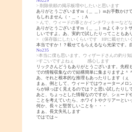
No229
> 削除依頼の掲示板増やしたいと思います
ありがとうございますm（＿ ＿）mお手数かけ
もしれません（・＿・；A
> んで、ウィードの事とかインチワッキーなど
ありがとうございますm（＿ ＿）mよくネット
しいですよ。あ、実釣で試したりってこともあ
> （保存版にしたいくらいです HPに載せたい
本当ですか！？載せてもらえるなら光栄です。
No235
>本当に僕も思います。ウィザードさんの釣り知
>すごいですよねぇ 感心します
リックさんどうもありがとうございます。先程も
での情報収集なので結構簡単に集まりますよ＾
あ、それと根本的な推理もあったりします（ぇ
まぁ、例として、ウィードではウォーターメロ
らが緑っぽく見えるのでは？と思い試したりし
あと、ちょっとした情報なのですが、シェード
ことを考えていたら、ホワイトやクリアーとい
何か、長々と堅苦しいことを・・・
まぁ、長文失礼します
ではでは～