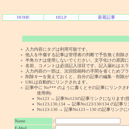
HOME
HELP
新着記事
入力内容にタグは利用可能です。
他人を中傷する記事は管理者の判断で予告無く削除さ
半角カナは使用しないでください。文字化けの原因に
名前、コメントは必須記入項目です。記入漏れはエラ
入力内容の一部は、次回投稿時の手間を省くためブラ
削除キーを覚えておくと、自分の記事の編集・削除が
URLは自動的にリンクされます。
記事中に No*** のように書くとその記事にリンクされま
使用例)
No123 → 記事No123の記事リンクになります(
No123,130,134 → 記事No123/130/134
No123-130 → 記事No123～130 の記事リン
Name
/
E-Mail
/