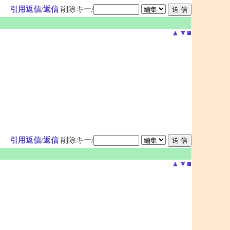
引用返信
/
返信
削除キー/
▲
▼
■
引用返信
/
返信
削除キー/
▲
▼
■