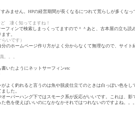
てすみません。HPの経営期間が長くなるにつれて荒らしが多くな
など 凄く知ってますね！
サーフィンで検索しまっくってますので＾＾あと、古本屋の立ち読
ります。
ぐらいです）
自分のホームページ作り方がよく分からなくて無理なので、サイト
識。。。
書いたようにネットサーフィンetc
＾
ンがよく釣れると言うのは魚や脱皮仕立てのときは白っぽい色をし
てました。
やオーバーハング下ではスモーク系が反応がいいです。これは、影
った色を使えばいいのになかなかそれではつれないのですよね。。