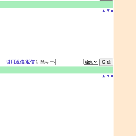
▲
▼
■
引用返信
/
返信
削除キー/
▲
▼
■