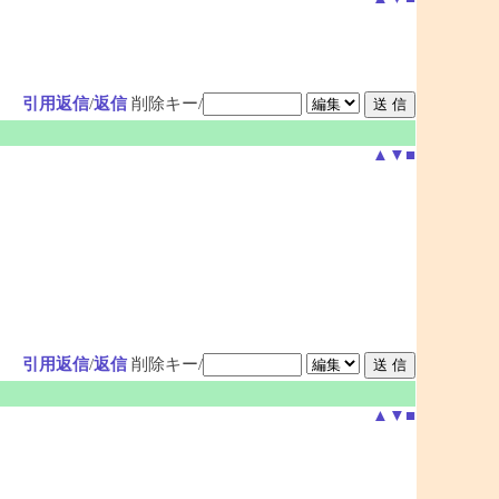
引用返信
/
返信
削除キー/
▲
▼
■
引用返信
/
返信
削除キー/
▲
▼
■