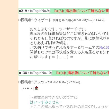
■219
/ inTopicNo.9)
Re[5]: 掲示版について解らない事
□投稿者/ ウィザード
興味あり(7回)-(2005/08/08(Mon) 11:44:59)
お久しぶりです。ウィザードです。
掲示板の削除依頼等はどこに書き込めばいいで
それともし良ければなのですが、別に削除依頼
とりあえず削除依頼を。
バス釣りで使う釣れるルアー＆ワームでの
No13
関係もなければ不快感を覚える人も居るかも知
お願いしますm（＿ ＿）m
■138
/ inTopicNo.10)
Re[4]: 掲示版について解らない
□投稿者/ アッツ
-(2005/05/30(Mon) 22:29:49)
＞複数添付できないのですね
はい～すみません・
＞ここの掲示板ってバス以外の魚OKでしょうか