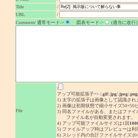
/
Title
URL
/
Comment/ 通常モード->
図表モード->
(適当に改行し
/
アップ可能拡張子=> /
.gif
/
.jpg
/
.jpeg
/
.png
1) 太字の拡張子は画像として認識され
2) 画像は初期状態で縮小サイズ50×
File
3) 同名ファイルがある、またはファ
ファイル名が自動変更されます。
4) アップ可能ファイルサイズは1回
100
5) ファイルアップ時はプレビューは
6) スレッド内の合計ファイルサイズ:[0/1