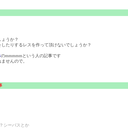
しょうか？
をしたりするレスを作って頂けないでしょうか？
6
のmmmmmという人の記事です
れませんので。
事
？シーバスとか