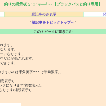
釣りの掲示板 (｡･ω･)y──┛~~ 【ブラックバスと釣り専用】
親記事のみ表示
[
親記事をトピックトップへ
]
このトピックに書きこむ
れます。
なります。
ーになります。
ウザに記録されます。
できます。
す(No は半角英字/*** は半角数字)。
指定表示)。
 の記事リンクになります(複数表示)。
クになります(連続表示)。