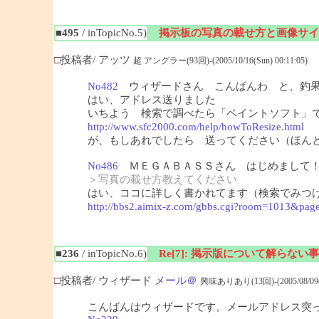
■495
/ inTopicNo.5)
掲示板の写真の載せ方と画像サイ
□投稿者/ アッツ
超 アングラー(93回)-(2005/10/16(Sun) 00:11:05)
No482
ウィザードさん こんばんわ と、釣果
はい、アドレス送りました
いちよう 検索で調べたら「ペイントソフト」
http://www.sfc2000.com/help/howToResize.html
（
が、もしあれでしたら 送ってください（ほん
No486
ＭＥＧＡＢＡＳＳさん はじめまして！
＞写真の載せ方教えてください
はい、ココに詳しく書かれてます（検索でみつ
http://bbs2.aimix-z.com/gbbs.cgi?room=1013&pag
■236
/ inTopicNo.6)
Re[7]: 掲示版について解らない事
□投稿者/ ウィザード
メール＠
興味ありあり(13回)-(2005/08/09(Tu
こんばんはウィザードです。メールアドレス突