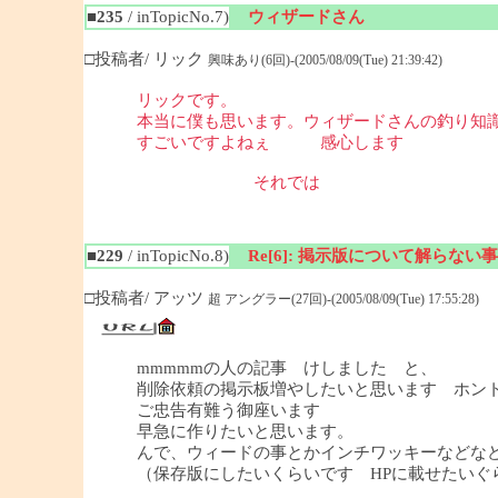
■235
/ inTopicNo.7)
ウィザードさん
□投稿者/ リック
興味あり(6回)-(2005/08/09(Tue) 21:39:42)
リックです。
本当に僕も思います。ウィザードさんの釣り知
すごいですよねぇ 感心します
それでは
■229
/ inTopicNo.8)
Re[6]: 掲示版について解らない事
□投稿者/ アッツ
超 アングラー(27回)-(2005/08/09(Tue) 17:55:28)
mmmmmの人の記事 けしました と、
削除依頼の掲示板増やしたいと思います ホン
ご忠告有難う御座います
早急に作りたいと思います。
んで、ウィードの事とかインチワッキーなどな
（保存版にしたいくらいです HPに載せたいぐ