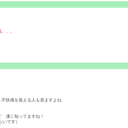
識。。。
ト不快感を覚える人も居ますよね
ど 凄く知ってますね！
らいです）