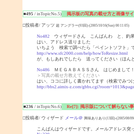
■495
/ inTopicNo.5)
掲示板の写真の載せ方と画像サイ
□投稿者/ アッツ
超 アングラー(93回)-(2005/10/16(Sun) 00:11:05)
No482
ウィザードさん こんばんわ と、釣果
はい、アドレス送りました
いちよう 検索で調べたら「ペイントソフト」
http://www.sfc2000.com/help/howToResize.html
（
が、もしあれでしたら 送ってください（ほん
No486
ＭＥＧＡＢＡＳＳさん はじめまして！
＞写真の載せ方教えてください
はい、ココに詳しく書かれてます（検索でみつ
http://bbs2.aimix-z.com/gbbs.cgi?room=1013&pag
■236
/ inTopicNo.6)
Re[7]: 掲示版について解らない事
□投稿者/ ウィザード
メール＠
興味ありあり(13回)-(2005/08/09(Tu
こんばんはウィザードです。メールアドレス突