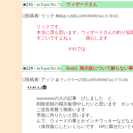
■235
/ inTopicNo.7)
ウィザードさん
□投稿者/ リック
興味あり(6回)-(2005/08/09(Tue) 21:39:42)
リックです。
本当に僕も思います。ウィザードさんの釣り知
すごいですよねぇ 感心します
それでは
■229
/ inTopicNo.8)
Re[6]: 掲示版について解らない事
□投稿者/ アッツ
超 アングラー(27回)-(2005/08/09(Tue) 17:55:28)
mmmmmの人の記事 けしました と、
削除依頼の掲示板増やしたいと思います ホン
ご忠告有難う御座います
早急に作りたいと思います。
んで、ウィードの事とかインチワッキーなどな
（保存版にしたいくらいです HPに載せたいぐ