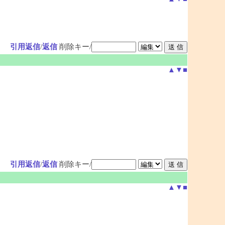
引用返信
/
返信
削除キー/
▲
▼
■
引用返信
/
返信
削除キー/
▲
▼
■