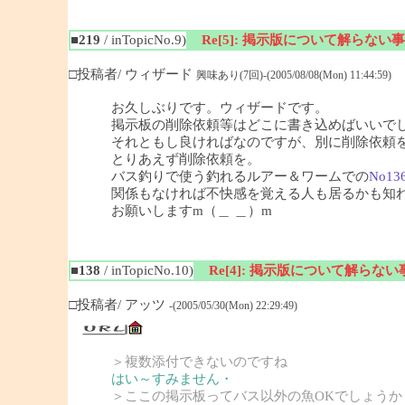
■219
/ inTopicNo.9)
Re[5]: 掲示版について解らない事
□投稿者/ ウィザード
興味あり(7回)-(2005/08/08(Mon) 11:44:59)
お久しぶりです。ウィザードです。
掲示板の削除依頼等はどこに書き込めばいいで
それともし良ければなのですが、別に削除依頼
とりあえず削除依頼を。
バス釣りで使う釣れるルアー＆ワームでの
No13
関係もなければ不快感を覚える人も居るかも知
お願いしますm（＿ ＿）m
■138
/ inTopicNo.10)
Re[4]: 掲示版について解らない
□投稿者/ アッツ
-(2005/05/30(Mon) 22:29:49)
＞複数添付できないのですね
はい～すみません・
＞ここの掲示板ってバス以外の魚OKでしょうか