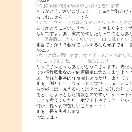
No229
> 削除依頼の掲示板増やしたいと思います
ありがとうございますm（＿ ＿）mお手数かけ
もしれません（・＿・；A
> んで、ウィードの事とかインチワッキーなど
ありがとうございますm（＿ ＿）mよくネット
しいですよ。あ、実釣で試したりってこともあ
> （保存版にしたいくらいです HPに載せたい
本当ですか！？載せてもらえるなら光栄です。
No235
>本当に僕も思います。ウィザードさんの釣り知
>すごいですよねぇ 感心します
リックさんどうもありがとうございます。先程も
での情報収集なので結構簡単に集まりますよ＾
あ、それと根本的な推理もあったりします（ぇ
まぁ、例として、ウィードではウォーターメロ
らが緑っぽく見えるのでは？と思い試したりし
あと、ちょっとした情報なのですが、シェード
ことを考えていたら、ホワイトやクリアーとい
何か、長々と堅苦しいことを・・・
まぁ、長文失礼します
ではでは～