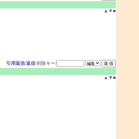
▲
▼
■
引用返信
/
返信
削除キー/
▲
▼
■