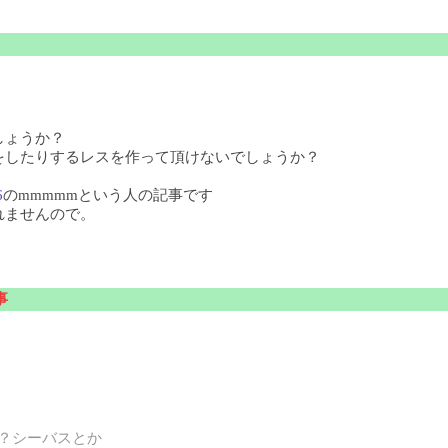
しょうか？
をしたりするレスを作って頂けないでしょうか？
6
のmmmmmという人の記事です
れませんので。
事
？シーバスとか