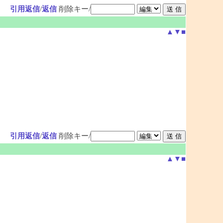
引用返信
/
返信
削除キー/
▲
▼
■
引用返信
/
返信
削除キー/
▲
▼
■