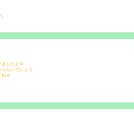
す。
いましたよｗ
るくらいでしょう
すねｗ
！