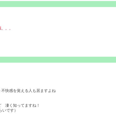
識。。。
ト不快感を覚える人も居ますよね
ど 凄く知ってますね！
らいです）