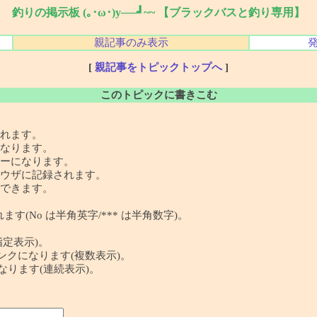
釣りの掲示板 (｡･ω･)y──┛~~ 【ブラックバスと釣り専用】
親記事のみ表示
[
親記事をトピックトップへ
]
このトピックに書きこむ
れます。
なります。
ーになります。
ウザに記録されます。
できます。
す(No は半角英字/*** は半角数字)。
指定表示)。
 の記事リンクになります(複数表示)。
クになります(連続表示)。