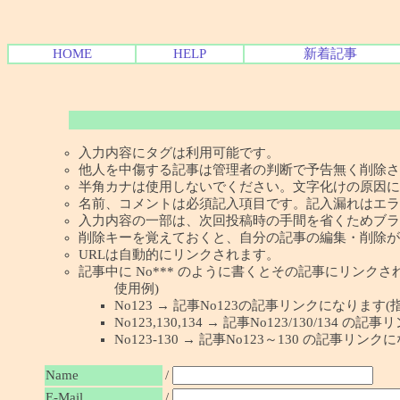
HOME
HELP
新着記事
入力内容にタグは利用可能です。
他人を中傷する記事は管理者の判断で予告無く削除さ
半角カナは使用しないでください。文字化けの原因に
名前、コメントは必須記入項目です。記入漏れはエラ
入力内容の一部は、次回投稿時の手間を省くためブラ
削除キーを覚えておくと、自分の記事の編集・削除が
URLは自動的にリンクされます。
記事中に No*** のように書くとその記事にリンクされま
使用例)
No123 → 記事No123の記事リンクになります(
No123,130,134 → 記事No123/130/134
No123-130 → 記事No123～130 の記事リン
Name
/
E-Mail
/