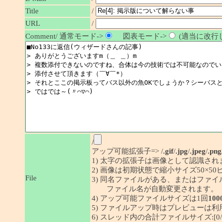
/
Title
URL
/
Comment/ 通常モード->
図表モード->
(適当に改行し
/
アップ可能拡張子=> /
.gif
/
.jpg
/
.jpeg
/
.png
1) 太字の拡張子は画像として認識され
2) 画像は初期状態で縮小サイズ50×
File
3) 同名ファイルがある、またはファ
ファイル名が自動変更されます。
4) アップ可能ファイルサイズは1回
100
5) ファイルアップ時はプレビューは
6) スレッド内の合計ファイルサイズ:[0/1