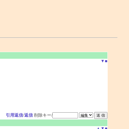
▼
■
引用返信
/
返信
削除キー/
▲
▼
■