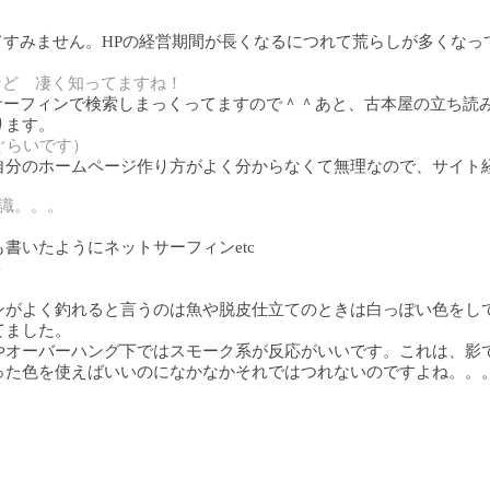
てすみません。HPの経営期間が長くなるにつれて荒らしが多くな
など 凄く知ってますね！
サーフィンで検索しまっくってますので＾＾あと、古本屋の立ち読
ります。
ぐらいです）
自分のホームページ作り方がよく分からなくて無理なので、サイト
識。。。
書いたようにネットサーフィンetc
＾
ンがよく釣れると言うのは魚や脱皮仕立てのときは白っぽい色をし
てました。
やオーバーハング下ではスモーク系が反応がいいです。これは、影
った色を使えばいいのになかなかそれではつれないのですよね。。