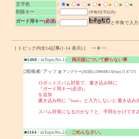
文字色
/
■
■
■
■
■
■
■
削除キー
/
(半角8文字以内)
ガード用キー
(必須)
/
と半角で入力
[ トピック内全14記事(1-14 表示) ] <<
0
>>
■1468
/ inTopicNo.1)
掲示版について解らない事
□投稿者/ アッツ
超 アングラー(202回)-(2006/08/13(Sun) 21:47:57)
ロボットスパム対策で、書き込み時に
『ガード用キー(必須)』
を追加
書き込み時に『bass』と入力しないと 書き込み
スパム対策になるのかな？と、手間をかけてす
■1164
/ inTopicNo.2)
ごめんなさい。