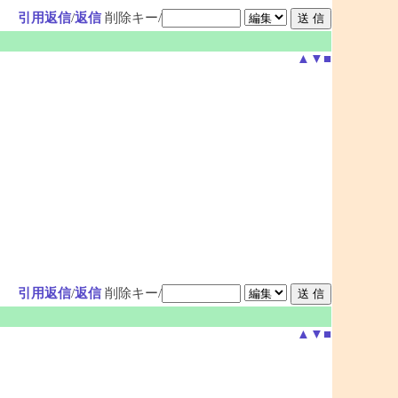
引用返信
/
返信
削除キー/
▲
▼
■
引用返信
/
返信
削除キー/
▲
▼
■