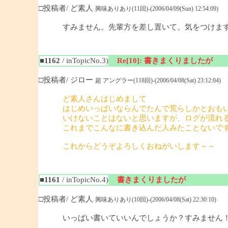
□投稿者/ ど素人
興味ありあり(11回)-(2006/04/09(Sun) 12:54:09)
すみません。先輩方を差し置いて。気をつけま
■1162
/ inTopicNo.3)
Re[10]: 書きまくりましたが
□投稿者/ ジロー
超 アングラー(118回)-(2006/04/08(Sat) 23:12:04)
ど素人さんはじめまして
はじめいっぱいならんでたんで荒らしかとおも
いけないことはないと思いますが、ログが流れ
これまでこんなに書き込んだ人みたことないで
これからどうぞよろしくおねがいします～～
■1161
/ inTopicNo.4)
書きまくりましたが
□投稿者/ ど素人
興味ありあり(10回)-(2006/04/08(Sat) 22:30:10)
いっぱい書いていいんでしょうか？すみません