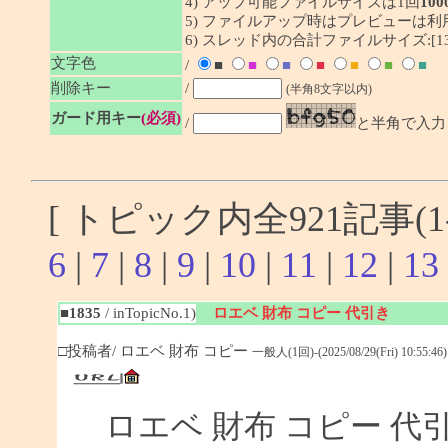
4) アップ可能ファイルサイズは1回
100
5) ファイルアップ時はプレビューは
6) スレッド内の合計ファイルサイズ:[1341
文字色
/
■
■
■
■
■
■
■
削除キー
/
(半角8文字以内)
ガード用キー
(必須)
/
と半角で入力
[ トピック内全921記事(1-
6
|
7
|
8
|
9
|
10
|
11
|
12
|
13
■1835
/ inTopicNo.1)
ロエベ 財布 コピー 代引き
□投稿者/ ロエベ 財布 コピー
一般人(1回)-(2025/08/29(Fri) 10:55:46)
ロエベ 財布 コピー 