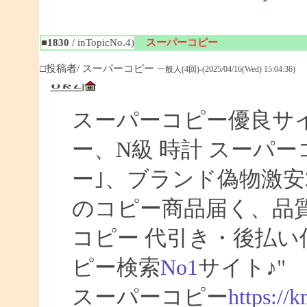
■1830
/ inTopicNo.4)
スーパーコピー
□投稿者/ スーパーコピー
一般人(4回)-(2025/04/16(Wed) 15:04:36)
スーパーコピー優良サイト
ー、N級 時計 スーパ
ー｣、ブランド偽物激安
のコピー商品届く、品
コピー 代引き・後払
ピー検索
No1
サイト♪"
スーパーコピー
https://