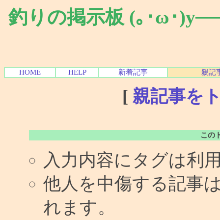
釣りの掲示板 (｡･ω･)y
HOME
HELP
新着記事
親記
[
親記事を
この
入力内容にタグは利
他人を中傷する記事
れます。