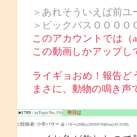
＞あれそういえば前ユ
＞ビックバスＯＯＯＯ
このアカウントでは（att
この動画しかアップし
ライギョおめ！報告ど
まさに、動物の鳴き声
■1789
/ inTopicNo.19)
昨日は
□投稿者/ 小学バサー
超 バサー(20回)-(2010/07/04(Sun) 03:33:00)