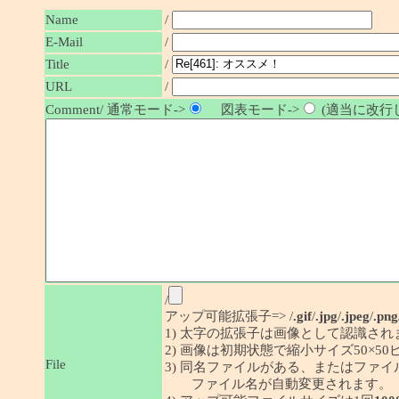
Name
/
E-Mail
/
/
Title
URL
/
Comment/ 通常モード->
図表モード->
(適当に改行し
/
アップ可能拡張子=> /
.gif
/
.jpg
/
.jpeg
/
.png
1) 太字の拡張子は画像として認識され
2) 画像は初期状態で縮小サイズ50×
File
3) 同名ファイルがある、またはファ
ファイル名が自動変更されます。