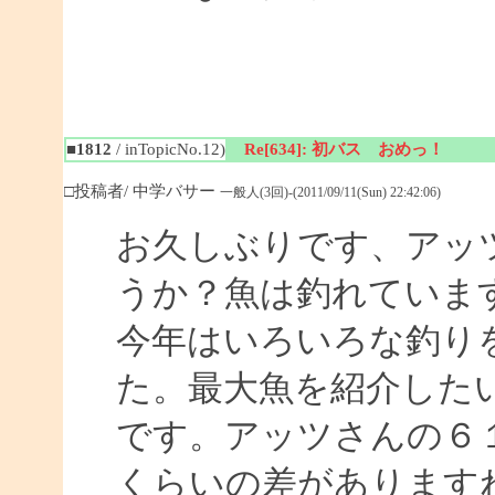
■1812
/ inTopicNo.12)
Re[634]: 初バス おめっ！
□投稿者/ 中学バサー
一般人(3回)-(2011/09/11(Sun) 22:42:06)
お久しぶりです、アッ
うか？魚は釣れていま
今年はいろいろな釣り
た。最大魚を紹介した
です。アッツさんの６１
くらいの差があります