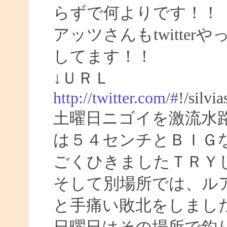
らずで何よりです！！
アッツさんもtwitte
してます！！
↓ＵＲＬ
http://twitter.com/#
!/silvi
土曜日ニゴイを激流水
は５４センチとＢＩＧ
ごくひきましたＴＲＹ
そして別場所では、ル
と手痛い敗北をしまし