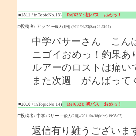
■1811
/ inTopicNo.13)
Re[633]: 初バス おめっ！
□投稿者/ アッツ
一般人(1回)-(2011/04/23(Sat) 22:55:11)
中学バサーさん こん
ニゴイおめっ！釣果あ
ルアーのロストは痛い
また次週 がんばって
■1810
/ inTopicNo.14)
Re[632]: 初バス おめっ！
□投稿者/ 中学バサー
一般人(2回)-(2011/04/18(Mon) 19:35:07)
返信有り難うございま