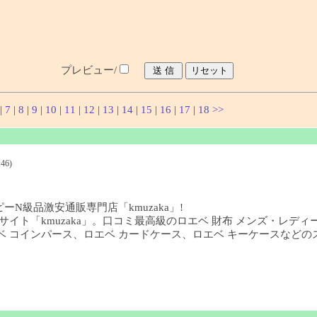
プレビュー/
|
7
|
8
|
9
|
10
|
11
|
12
|
13
|
14
|
15
|
16
|
17
|
18
>>
46)
ーN級品激安通販専門店「kmuzaka」!
イト「kmuzaka」。口コミ最高級のロエベ 財布 メンズ・レディ
、ロエベ コインパース、ロエベ カードケース、ロエベ キーケースな