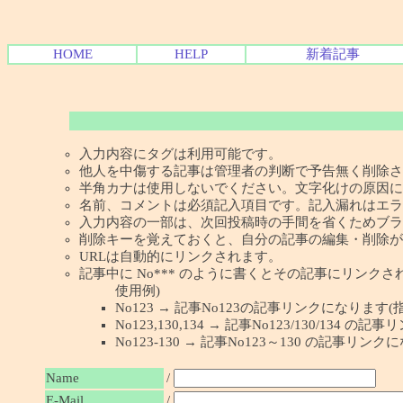
HOME
HELP
新着記事
入力内容にタグは利用可能です。
他人を中傷する記事は管理者の判断で予告無く削除さ
半角カナは使用しないでください。文字化けの原因に
名前、コメントは必須記入項目です。記入漏れはエラ
入力内容の一部は、次回投稿時の手間を省くためブラ
削除キーを覚えておくと、自分の記事の編集・削除が
URLは自動的にリンクされます。
記事中に No*** のように書くとその記事にリンクされま
使用例)
No123 → 記事No123の記事リンクになります(
No123,130,134 → 記事No123/130/134
No123-130 → 記事No123～130 の記事リン
Name
/
E-Mail
/