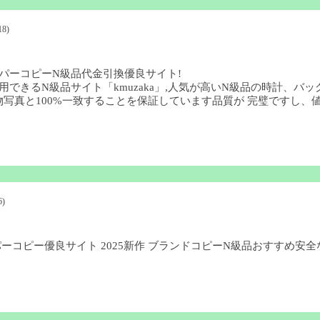
18)
パーコピーN級品代金引換優良サイト!
用できるN級品サイト「kmuzaka」,人気が高いN級品の時計、
写真と100%一致することを保証しています品質が 完璧ですし、値
6)
ーパーコピー優良サイト 2025新作 ブランドコピーN級品おすすめ