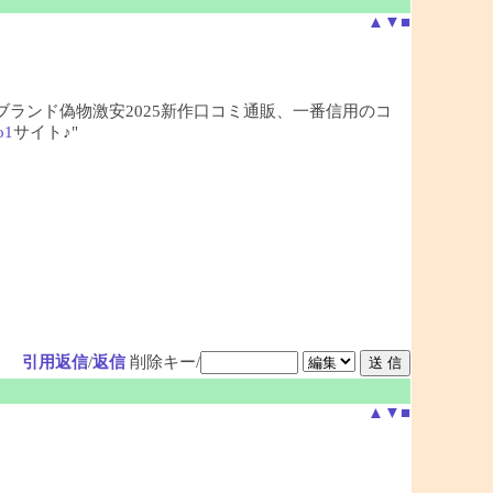
▲
▼
■
、ブランド偽物激安2025新作口コミ通販、一番信用のコ
o1
サイト♪"
引用返信
/
返信
削除キー/
▲
▼
■