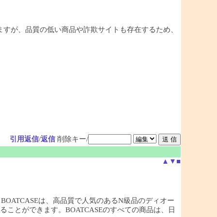
ますが、品質の低い商品や詐欺サイトも存在するため、
引用返信
/
返信
削除キー/
▲
▼
■
店，BOATCASEは、高品質で人気のあるN級品のディオー
ことができます。BOATCASEのすべての商品は、日