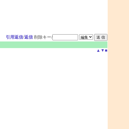
引用返信
/
返信
削除キー/
▲
▼
■