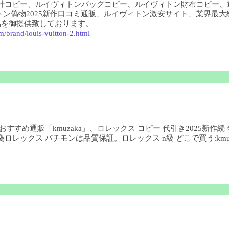
時計コピー、ルイヴィトンバッグコピー、ルイヴィトン財布コピー、
ヴィトン偽物2025新作口コミ通販、ルイヴィトン激安サイト、業界
品を御提供致しております。
m/brand/louis-vuitton-2.html
すすめ通販「kmuzaka」、ロレックス コピー 代引き2025新作続
レックス パチモンは品質保証。ロレックス n級 どこで買う:kmuza