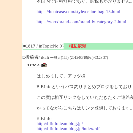
本国内で送料無料であり、関税もかかりません
https://boatcase.com/style/celine-bag-15.html
https://yooxbrand.com/brand-lv-category-2.html
■1817
/ inTopicNo.9)
相互依頼
□投稿者/ ikali
一般人(1回)-(2015/06/19(Fri) 03:28:37)
はじめまして、アッツ様。
B.F.Infoというバス釣りまとめブログをしており
この度は相互リンクをしていただきたくご連絡
かってながらこちらはリンク登録しております
B.F.Info
http://bfinfo.teamblog.jp/
http://bfinfo.teamblog.jp/index.rdf