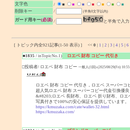
文字色
/
■
■
■
■
■
■
■
削除キー
/
(半角8文字以内)
ガード用キー
(必須)
/
と半角で入力
[ トピック内全921記事(1-50 表示) ] <<
0
|
1
|
2
|
3
|
4
|
5
|
6
■1835
/ inTopicNo.1)
ロエベ 財布 コピー 代引き
□投稿者/ ロエベ 財布 コピー
一般人(1回)-(2025/08/29(Fri) 10:55:
ロエベ 財布 コピー 代引き，ロエベ スーパーコピ
超人気ロエベ 財布 スーパーコピー代金引換優良サ
&#8203;ロエベ 長財布、ロエベ 折り財布
写真付きで100%の安心保証を提供しています。
https://kmuzaka.com/cate/wallet-32.html
https://kmuzaka.com/