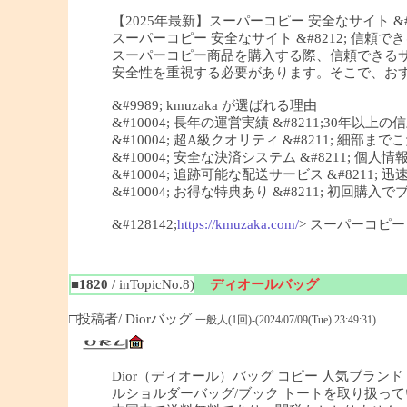
【2025年最新】スーパーコピー 安全なサイト &#82
スーパーコピー 安全なサイト &#8212; 信頼できる
スーパーコピー商品を購入する際、信頼できる
安全性を重視する必要があります。そこで、おすすめ
&#9989; kmuzaka が選ばれる理由
&#10004; 長年の運営実績 &#8211;30年以上
&#10004; 超A級クオリティ &#8211; 細
&#10004; 安全な決済システム &#8211; 個
&#10004; 追跡可能な配送サービス &#8211;
&#10004; お得な特典あり &#8211; 初回
&#128142;
https://kmuzaka.com/
> スーパーコピ
■1820
/ inTopicNo.8)
ディオールバッグ
□投稿者/ Diorバッグ
一般人(1回)-(2024/07/09(Tue) 23:49:31)
Dior（ディオール）バッグ コピー 人気ブランド 
ルショルダーバッグ/ブック トートを取り扱っ