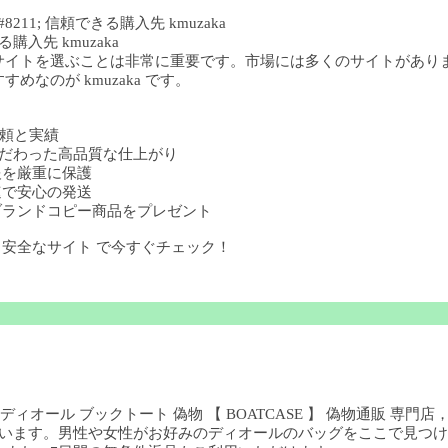
11; 信頼できる購入先 kmuzaka
購入先 kmuzaka
サイトを選ぶことは非常に重要です。市場には多くのサイトがあり
なのが kmuzaka です。
の信頼と実績
部までこだわった高品質な仕上がり
人情報を厳重に保護
 迅速で安心の発送
購入でブランドコピー商品をプレゼント
ー 安全なサイト で今すぐチェック！
ディオール ブックトート 偽物 【 BOATCASE 】 偽物通販 専門
ています。男性や女性がお好みのディオールのバッグをここで見つける