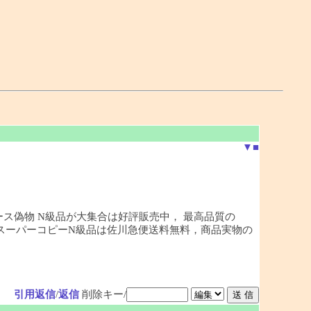
▼
■
ース偽物 N級品が大集合は好評販売中， 最高品質の
どのスーパーコピーN級品は佐川急便送料無料，商品実物の
引用返信
/
返信
削除キー/