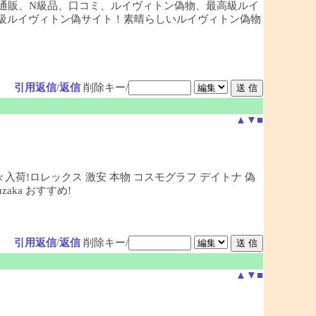
通販、N級品、口コミ、ルイヴィトン偽物、最高級ルイ
最大級ルイヴィトン偽サイト！素晴らしいルイヴィトン偽物
引用返信
/
返信
削除キー/
▲
▼
■
々入荷!ロレックス 激安 本物 コスモグラフ デイトナ 偽
ka おすすめ!
引用返信
/
返信
削除キー/
▲
▼
■