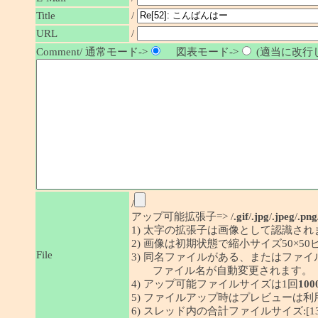
/
Title
URL
/
Comment/ 通常モード->
図表モード->
(適当に改行し
/
アップ可能拡張子=> /
.gif
/
.jpg
/
.jpeg
/
.png
1) 太字の拡張子は画像として認識され
2) 画像は初期状態で縮小サイズ50×
File
3) 同名ファイルがある、またはファ
ファイル名が自動変更されます。
4) アップ可能ファイルサイズは1回
100
5) ファイルアップ時はプレビューは
6) スレッド内の合計ファイルサイズ:[1341