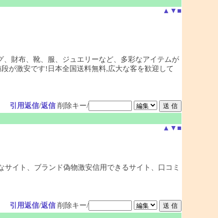
▲
▼
■
バッグ、財布、靴、服、ジュエリーなど、多彩なアイテムが
段が激安です!日本全国送料無料,広大な客を歓迎して
引用返信
/
返信
削除キー/
▲
▼
■
安全なサイト、ブランド偽物激安信用できるサイト、口コミ
引用返信
/
返信
削除キー/