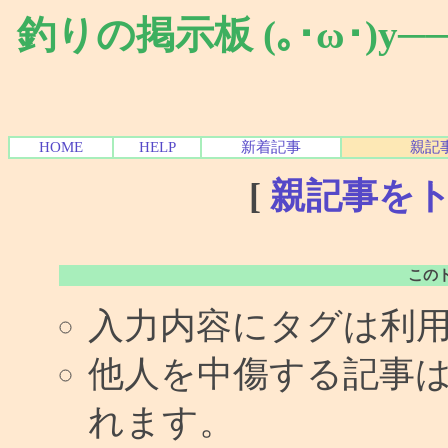
釣りの掲示板 (｡･ω･)y
HOME
HELP
新着記事
親記
[
親記事を
この
入力内容にタグは利
他人を中傷する記事
れます。