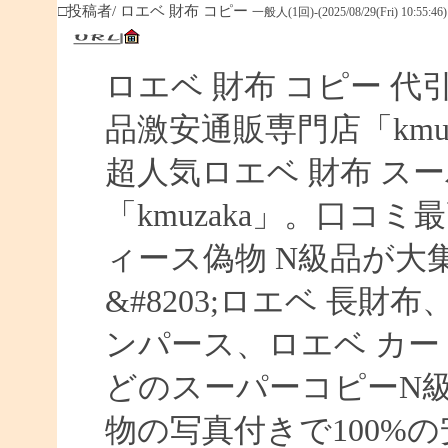
□投稿者/ ロエベ 財布 コピー
一般人(1回)-(2025/08/29(Fri) 10:55:46)
ロエベ 財布 コピー 
品激安通販専門店「kmuz
超人気ロエベ 財布 ス
「kmuzaka」。口コ
ィース偽物 N級品が大
&#8203;ロエベ 長財
ンパース、ロエベ カー
どのスーパーコピーN
物の写真付きで100%