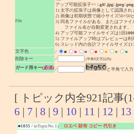
アップ可能拡張子=> /
.gif
/
.jpg
/
.jpeg
/
.png
1) 太字の拡張子は画像として認識され
2) 画像は初期状態で縮小サイズ50×
File
3) 同名ファイルがある、またはファ
ファイル名が自動変更されます。
4) アップ可能ファイルサイズは1回
100
5) ファイルアップ時はプレビューは
6) スレッド内の合計ファイルサイズ:[1341
文字色
/
■
■
■
■
■
■
■
削除キー
/
(半角8文字以内)
ガード用キー
(必須)
/
と半角で入力
[ トピック内全921記事(1-
6
|
7
|
8
|
9
|
10
|
11
|
12
|
13
■1835
/ inTopicNo.1)
ロエベ 財布 コピー 代引き