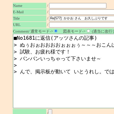
Name
/
E-Mail
/
/
Title
URL
/
Comment/ 通常モード->
図表モード->
(適当に改行し
/