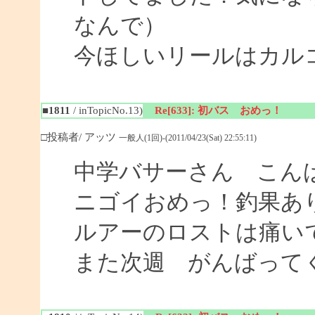
なんで）
今ほしいリールはカル
■1811
/ inTopicNo.13)
Re[633]: 初バス おめっ！
□投稿者/ アッツ
一般人(1回)-(2011/04/23(Sat) 22:55:11)
中学バサーさん こん
ニゴイおめっ！釣果あ
ルアーのロストは痛い
また次週 がんばって