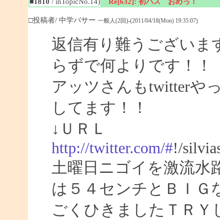
■1810
/ inTopicNo.14)
Re[632]: 初バス おめっ！
□投稿者/ 中学バサー
一般人(2回)-(2011/04/18(Mon) 19:35:07)
返信有り難うございま
らずで何よりです！！
アッツさんもtwitte
してます！！
↓ＵＲＬ
http://twitter.com/#
!/silvi
土曜日ニゴイを激流水
は５４センチとＢＩＧ
ごくひきましたＴＲＹ