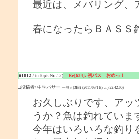
最近は、メバリング、
春になったらＢＡＳＳ
■1812
/ inTopicNo.12)
Re[634]: 初バス おめっ！
□投稿者/ 中学バサー
一般人(3回)-(2011/09/11(Sun) 22:42:06)
お久しぶりです、アッ
うか？魚は釣れていま
今年はいろいろな釣り