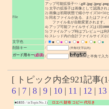
アップ可能拡張子=> /
.gif
/
.jpg
/
.jpeg
/
.png
1) 太字の拡張子は画像として認識され
2) 画像は初期状態で縮小サイズ50×
File
3) 同名ファイルがある、またはファ
ファイル名が自動変更されます。
4) アップ可能ファイルサイズは1回
100
5) ファイルアップ時はプレビューは
6) スレッド内の合計ファイルサイズ:[1341
文字色
/
■
■
■
■
■
■
■
削除キー
/
(半角8文字以内)
ガード用キー
(必須)
/
と半角で入力
[ トピック内全921記事(1-
6
|
7
|
8
|
9
|
10
|
11
|
12
|
13
■1835
/ inTopicNo.1)
ロエベ 財布 コピー 代引き