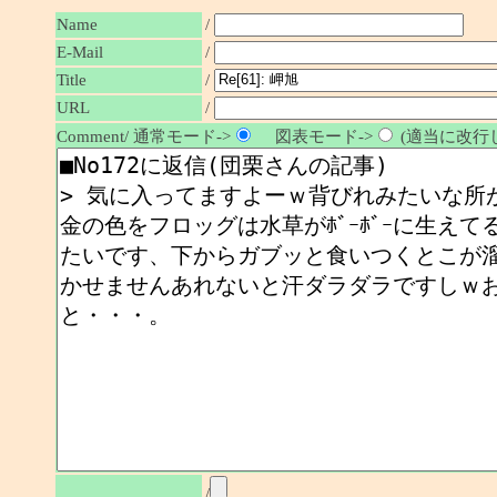
Name
/
E-Mail
/
/
Title
URL
/
Comment/ 通常モード->
図表モード->
(適当に改行し
/