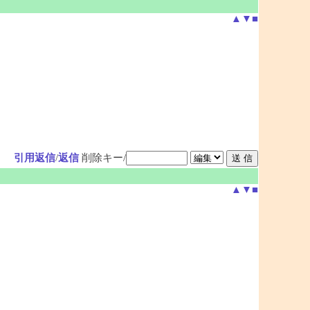
▲
▼
■
引用返信
/
返信
削除キー/
▲
▼
■