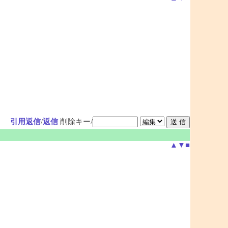
引用返信
/
返信
削除キー/
▲
▼
■