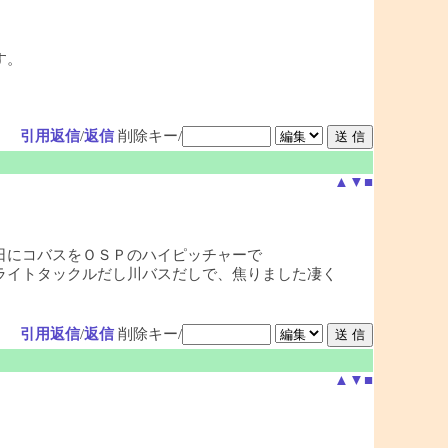
す。
引用返信
/
返信
削除キー/
▲
▼
■
日にコバスをＯＳＰのハイピッチャーで
ライトタックルだし川バスだしで、焦りました凄く
引用返信
/
返信
削除キー/
▲
▼
■