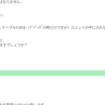
てはなりません。
い、
 ケーブルUSBを（ﾃﾞﾊﾞｯｸﾞの時だけですが）ユニットの中に入
り、
りますでしょうか？
ます管理人のikaliと申します。