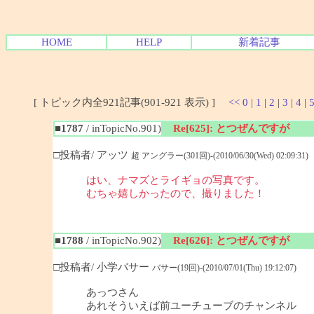
HOME
HELP
新着記事
[ トピック内全921記事(901-921 表示) ]
<<
0
|
1
|
2
|
3
|
4
|
■1787
/ inTopicNo.901)
Re[625]: とつぜんですが
□投稿者/ アッツ
超 アングラー(301回)-(2010/06/30(Wed) 02:09:31)
はい、ナマズとライギョの写真です。
むちゃ嬉しかったので、撮りました！
■1788
/ inTopicNo.902)
Re[626]: とつぜんですが
□投稿者/ 小学バサー
バサー(19回)-(2010/07/01(Thu) 19:12:07)
あっつさん
あれそういえば前ユーチューブのチャンネル