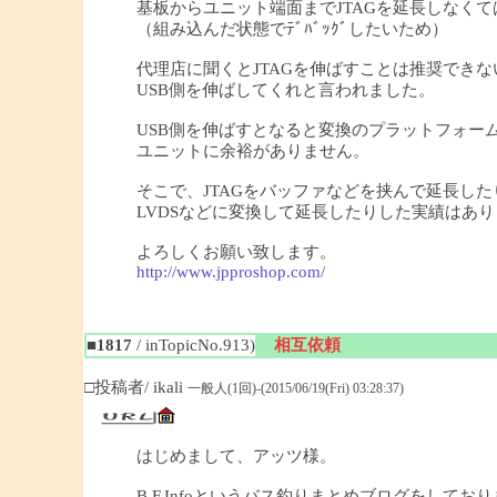
基板からユニット端面までJTAGを延長しなく
（組み込んだ状態でﾃﾞﾊﾞｯｸﾞしたいため）
代理店に聞くとJTAGを伸ばすことは推奨できな
USB側を伸ばしてくれと言われました。
USB側を伸ばすとなると変換のプラットフォーム
ユニットに余裕がありません。
そこで、JTAGをバッファなどを挟んで延長した
LVDSなどに変換して延長したりした実績はあ
よろしくお願い致します。
http://www.jpproshop.com/
■1817
/ inTopicNo.913)
相互依頼
□投稿者/ ikali
一般人(1回)-(2015/06/19(Fri) 03:28:37)
はじめまして、アッツ様。
B.F.Infoというバス釣りまとめブログをしており