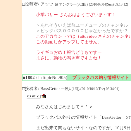
□投稿者/ アッツ
超 アングラー(302回)-(2010/07/04(Sun) 09:13:12)
小学バサー さんおはようございま～す！
＞あれそういえば前ユーチューブのチャンネル
＞ビックバスＯＯＯＯＯじゃなかったですか？
このアカウントでは（attuvideo さんのチャンネ
この動画しかアップしてません。
ライギョおめ！報告どうもですー
まさに、動物の鳴き声ですよね！
■1802
/ inTopicNo.905)
ブラックバス釣り情報サイト Bas
□投稿者/ BassGetter
一般人(1回)-(2010/10/12(Tue) 08:34:01)
みなさんはじめまして＾＾ｖ
ブラックバス釣りの情報サイト「BassGetter」
まだ出来て間もないサイトなのですが、10月9