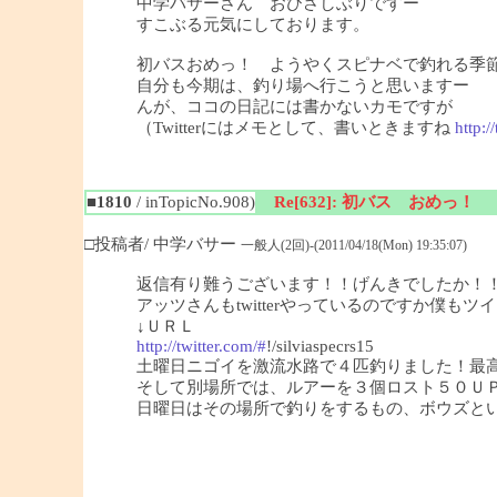
中学バサーさん おひさしぶりですー
すこぶる元気にしております。
初バスおめっ！ ようやくスピナベで釣れる季
自分も今期は、釣り場へ行こうと思いますー
んが、ココの日記には書かないカモですが
（Twitterにはメモとして、書いときますね
http:/
■1810
/ inTopicNo.908)
Re[632]: 初バス おめっ！
□投稿者/ 中学バサー
一般人(2回)-(2011/04/18(Mon) 19:35:07)
返信有り難うございます！！げんきでしたか！
アッツさんもtwitterやっているのですか僕も
↓ＵＲＬ
http://twitter.com/#
!/silviaspecrs15
土曜日ニゴイを激流水路で４匹釣りました！最
そして別場所では、ルアーを３個ロスト５０Ｕ
日曜日はその場所で釣りをするもの、ボウズという