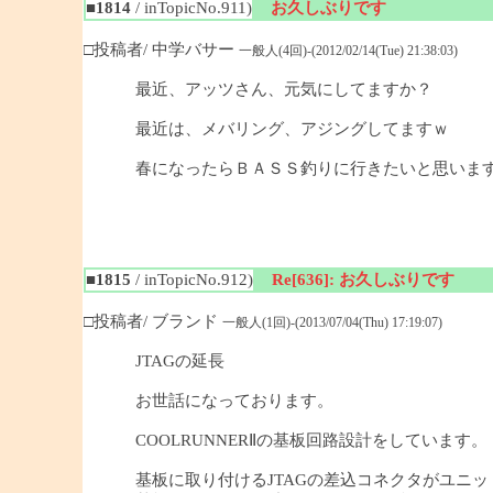
■1814
/ inTopicNo.911)
お久しぶりです
□投稿者/ 中学バサー
一般人(4回)-(2012/02/14(Tue) 21:38:03)
最近、アッツさん、元気にしてますか？
最近は、メバリング、アジングしてますｗ
春になったらＢＡＳＳ釣りに行きたいと思いま
■1815
/ inTopicNo.912)
Re[636]: お久しぶりです
□投稿者/ ブランド
一般人(1回)-(2013/07/04(Thu) 17:19:07)
JTAGの延長
お世話になっております。
COOLRUNNERⅡの基板回路設計をしています。
基板に取り付けるJTAGの差込コネクタがユニ