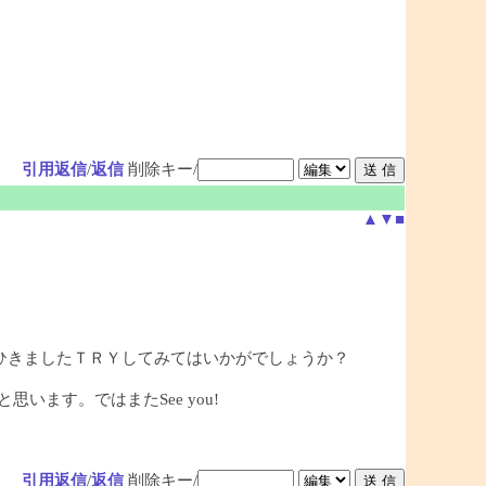
引用返信
/
返信
削除キー/
▲
▼
■
ひきましたＴＲＹしてみてはいかがでしょうか？
ます。ではまたSee you!
引用返信
/
返信
削除キー/