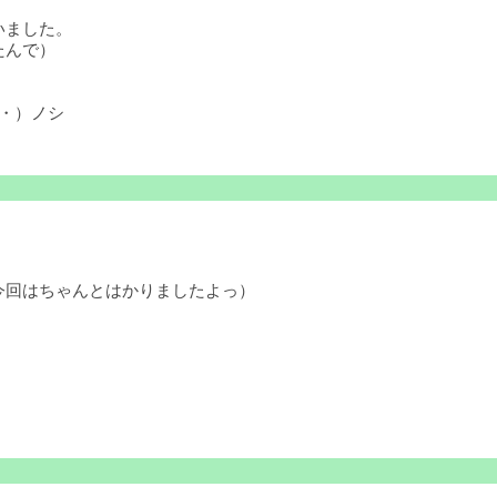
いました。
たんで）
・）ノシ
今回はちゃんとはかりましたよっ）