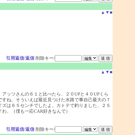
▲
▼
■
引用返信
/
返信
削除キー/
▲
▼
■
アッツさんの６１と比べたら、２０UPと４０UPくら
ですね。そういえば最近見つけた水路で事自己最大の７
イズは６５センチでしたよ。カトテで釣りました、２５
わ、（僕も一応CAR好きなんで）
引用返信
/
返信
削除キー/