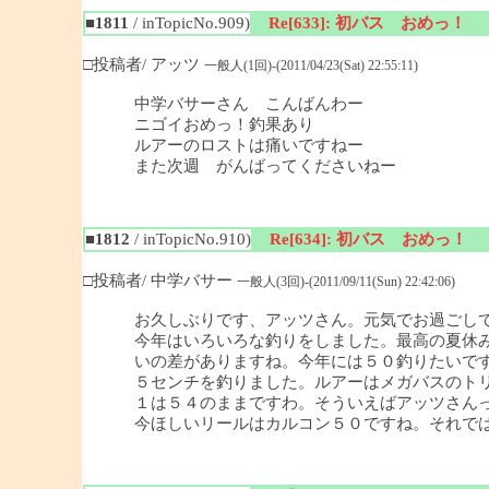
■1811
/ inTopicNo.909)
Re[633]: 初バス おめっ！
□投稿者/ アッツ
一般人(1回)-(2011/04/23(Sat) 22:55:11)
中学バサーさん こんばんわー
ニゴイおめっ！釣果あり
ルアーのロストは痛いですねー
また次週 がんばってくださいねー
■1812
/ inTopicNo.910)
Re[634]: 初バス おめっ！
□投稿者/ 中学バサー
一般人(3回)-(2011/09/11(Sun) 22:42:06)
お久しぶりです、アッツさん。元気でお過ごし
今年はいろいろな釣りをしました。最高の夏休み
いの差がありますね。今年には５０釣りたいで
５センチを釣りました。ルアーはメガバスのト
１は５４のままですわ。そういえばアッツさんっ
今ほしいリールはカルコン５０ですね。それで