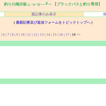
釣りの掲示板 (｡･ω･)y──┛~~ 【ブラックバスと釣り専用】
親記事のみ表示
[
最新記事及び返信フォームをトピックトップへ
]
5
|
6
|
7
|
8
|
9
|
10
|
11
|
12
|
13
|
14
|
15
|
16
|
17
|
18
>>