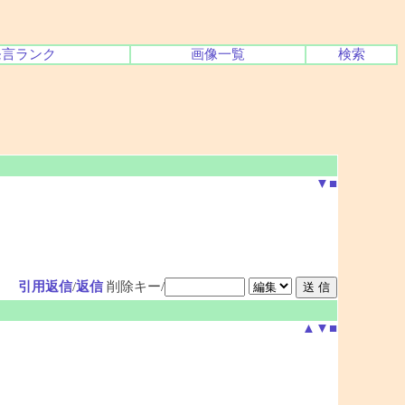
発言ランク
画像一覧
検索
▼
■
引用返信
/
返信
削除キー/
▲
▼
■