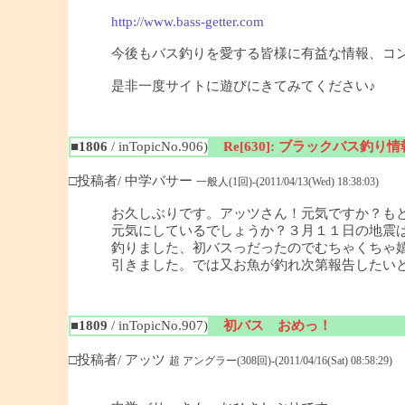
http://www.bass-getter.com
今後もバス釣りを愛する皆様に有益な情報、コ
是非一度サイトに遊びにきてみてください♪
■1806
/ inTopicNo.906)
Re[630]: ブラックバス釣り情報
□投稿者/ 中学バサー
一般人(1回)-(2011/04/13(Wed) 18:38:03)
お久しぶりです。アッツさん！元気ですか？も
元気にしているでしょうか？３月１１日の地震
釣りました、初バスっだったのでむちゃくちゃ
引きました。では又お魚が釣れ次第報告したい
■1809
/ inTopicNo.907)
初バス おめっ！
□投稿者/ アッツ
超 アングラー(308回)-(2011/04/16(Sat) 08:58:29)