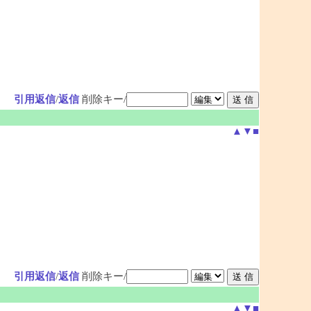
引用返信
/
返信
削除キー/
▲
▼
■
引用返信
/
返信
削除キー/
▲
▼
■