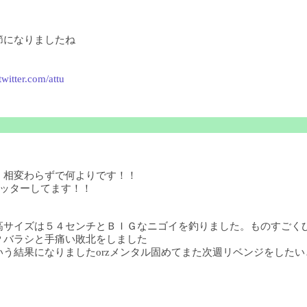
節になりましたね
/twitter.com/attu
！相変わらずで何よりです！！
ツイッターしてます！！
高サイズは５４センチとＢＩＧなニゴイを釣りました。ものすごく
Ｐバラシと手痛い敗北をしました
結果になりましたorzメンタル固めてまた次週リベンジをしたいと思い