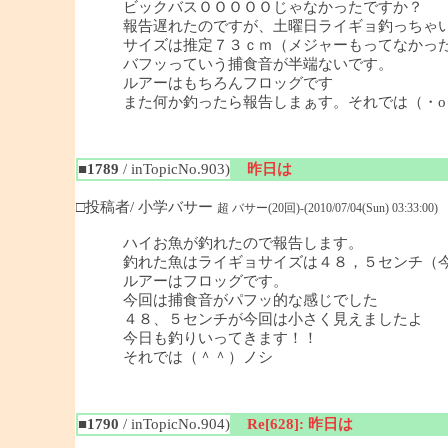
ビックバスＯＯＯＯＯじゃなかったですか？
報告遅れたのですが、土曜日ライギョ釣っちゃ
サイズは推定７３ｃｍ（メジャーもってなかっ
バフッっていう捕食音が半端ないです。
ルアーはもちろんフロッグです
また何か釣ったら報告しまぁす。それでは（・o
■1789
/ inTopicNo.903)
昨日は
□投稿者/ 小学バサー
超 バサー(20回)-(2010/07/04(Sun) 03:33:00)
ハイお魚が釣れたので報告します。
釣れた魚はライギョサイズは４８，５センチ（
ルアーはフロッグです。
今回は捕食音がパフッ的な感じでした
４８、５センチが今回は小さく見えましたよ
今日も釣りいってきます！！
それでは（＾＾）ノシ
■1790
/ inTopicNo.904)
Re[628]: 昨日は