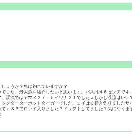
でしょうか？魚は釣れていますか？
でした。最大魚を紹介したいと思います。バスは４６センチです。
す。渓流ではヤマメ２７．５イワナ２１でしたｗしかし渓流はいい
リックダーターホットタイガーでした。コイは６超え釣りましたサ
てｒ３３でロッド入りました？ドリフトしてました？気になります
は