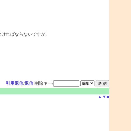
れなければならないですが、
引用返信
/
返信
削除キー/
▲
▼
■