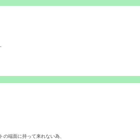
す
ットの端面に持って来れない為、