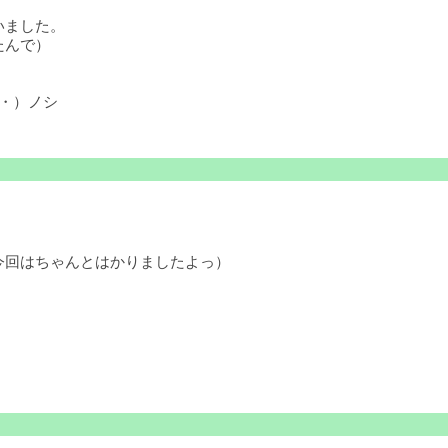
いました。
たんで）
・）ノシ
今回はちゃんとはかりましたよっ）