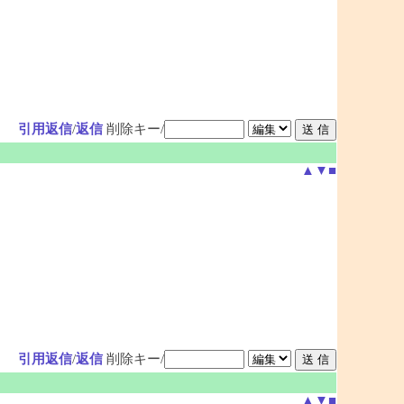
引用返信
/
返信
削除キー/
▲
▼
■
引用返信
/
返信
削除キー/
▲
▼
■