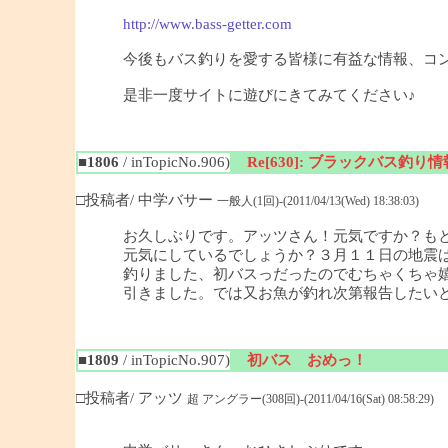
http://www.bass-getter.com
今後もバス釣りを愛する皆様に有益な情報、コ
是非一度サイトに遊びにきてみてください♪
■1806
/ inTopicNo.906)
Re[630]: ブラックバス釣り情報
□投稿者/ 中学バサー
一般人(1回)-(2011/04/13(Wed) 18:38:03)
お久しぶりです。アッツさん！元気ですか？も
元気にしているでしょうか？３月１１日の地震
釣りました、初バスっだったのでむちゃくちゃ
引きました。では又お魚が釣れ次第報告したい
■1809
/ inTopicNo.907)
初バス おめっ！
□投稿者/ アッツ
超 アングラー(308回)-(2011/04/16(Sat) 08:58:29)