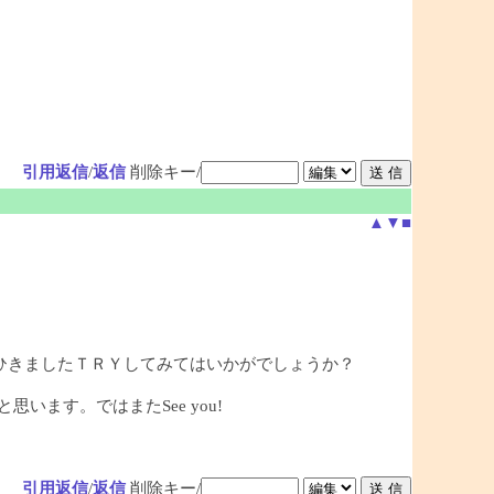
引用返信
/
返信
削除キー/
▲
▼
■
ひきましたＴＲＹしてみてはいかがでしょうか？
ます。ではまたSee you!
引用返信
/
返信
削除キー/