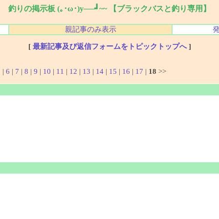
釣りの掲示板 (｡･ω･)y──┛~~ 【ブラックバスと釣り専用】
親記事のみ表示
[
最新記事及び返信フォームをトピックトップへ
]
5
|
6
|
7
|
8
|
9
|
10
|
11
|
12
|
13
|
14
|
15
|
16
|
17
|
18
>>