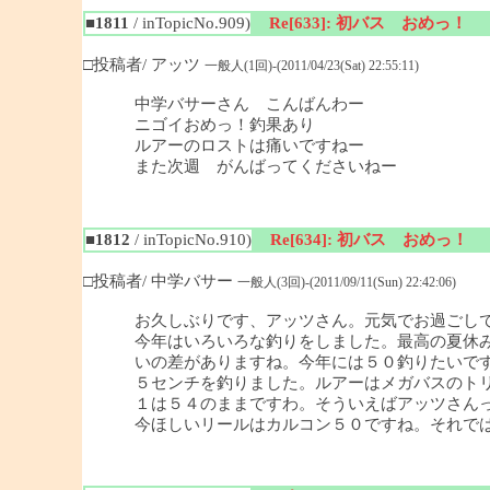
■1811
/ inTopicNo.909)
Re[633]: 初バス おめっ！
□投稿者/ アッツ
一般人(1回)-(2011/04/23(Sat) 22:55:11)
中学バサーさん こんばんわー
ニゴイおめっ！釣果あり
ルアーのロストは痛いですねー
また次週 がんばってくださいねー
■1812
/ inTopicNo.910)
Re[634]: 初バス おめっ！
□投稿者/ 中学バサー
一般人(3回)-(2011/09/11(Sun) 22:42:06)
お久しぶりです、アッツさん。元気でお過ごし
今年はいろいろな釣りをしました。最高の夏休み
いの差がありますね。今年には５０釣りたいで
５センチを釣りました。ルアーはメガバスのト
１は５４のままですわ。そういえばアッツさんっ
今ほしいリールはカルコン５０ですね。それで