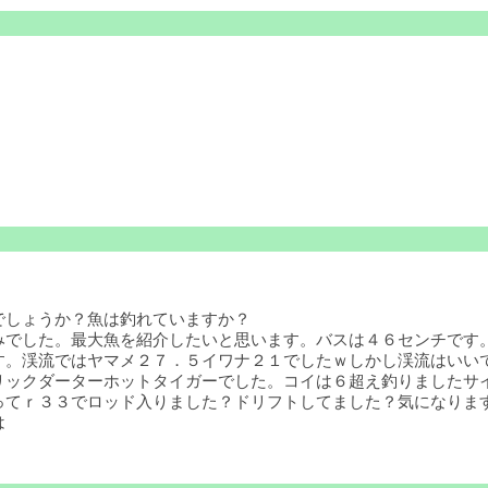
でしょうか？魚は釣れていますか？
でした。最大魚を紹介したいと思います。バスは４６センチです。
す。渓流ではヤマメ２７．５イワナ２１でしたｗしかし渓流はいい
リックダーターホットタイガーでした。コイは６超え釣りましたサ
てｒ３３でロッド入りました？ドリフトしてました？気になります
は