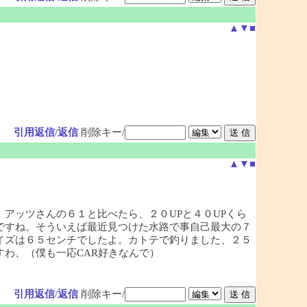
▲
▼
■
引用返信
/
返信
削除キー/
▲
▼
■
アッツさんの６１と比べたら、２０UPと４０UPくら
ですね。そういえば最近見つけた水路で事自己最大の７
イズは６５センチでしたよ。カトテで釣りました、２５
わ、（僕も一応CAR好きなんで）
引用返信
/
返信
削除キー/