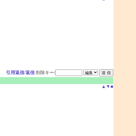
引用返信
/
返信
削除キー/
▲
▼
■