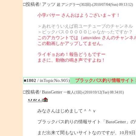
□投稿者/ アッツ
超 アングラー(302回)-(2010/07/04(Sun) 09:13:12)
小学バサー さんおはようございま～す！
＞あれそういえば前ユーチューブのチャンネル
＞ビックバスＯＯＯＯＯじゃなかったですか？
このアカウントでは（attuvideo さんのチャンネ
この動画しかアップしてません。
ライギョおめ！報告どうもですー
まさに、動物の鳴き声ですよね！
■1802
/ inTopicNo.905)
ブラックバス釣り情報サイト Bas
□投稿者/ BassGetter
一般人(1回)-(2010/10/12(Tue) 08:34:01)
みなさんはじめまして＾＾ｖ
ブラックバス釣りの情報サイト「BassGetter」
まだ出来て間もないサイトなのですが、10月9