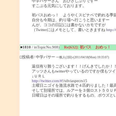
中学バサーさん おひさしぶりですー
すこぶる元気にしております。
初バスおめっ！ ようやくスピナベで釣れる季
自分も今期は、釣り場へ行こうと思いますー
んが、ココの日記には書かないカモですが
（Twitterにはメモとして、書いときますね
http:/
■1810
/ inTopicNo.908)
Re[632]: 初バス おめっ！
□投稿者/ 中学バサー
一般人(2回)-(2011/04/18(Mon) 19:35:07)
返信有り難うございます！！げんきでしたか！
アッツさんもtwitterやっているのですか僕も
↓ＵＲＬ
http://twitter.com/#
!/silviaspecrs15
土曜日ニゴイを激流水路で４匹釣りました！最
そして別場所では、ルアーを３個ロスト５０Ｕ
日曜日はその場所で釣りをするもの、ボウズという