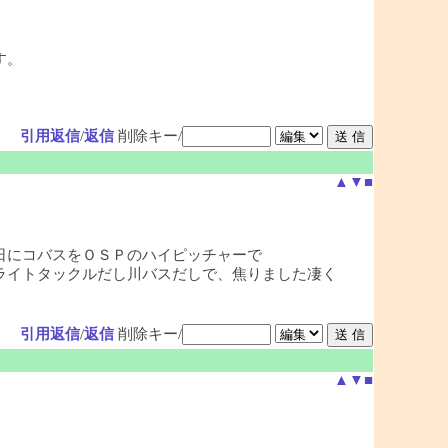
す。
引用返信
/
返信
削除キー/
▲
▼
■
日にコバスをＯＳＰのハイピッチャーで
ライトタックルだし川バスだしで、焦りました凄く
引用返信
/
返信
削除キー/
▲
▼
■