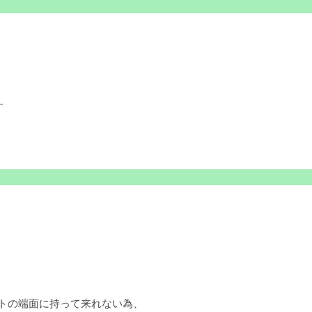
す
ットの端面に持って来れない為、