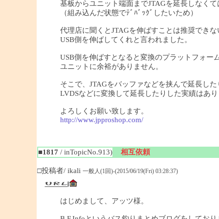
基板からユニット端面までJTAGを延長しなく
（組み込んだ状態でﾃﾞﾊﾞｯｸﾞしたいため）
代理店に聞くとJTAGを伸ばすことは推奨できな
USB側を伸ばしてくれと言われました。
USB側を伸ばすとなると変換のプラットフォーム
ユニットに余裕がありません。
そこで、JTAGをバッファなどを挟んで延長した
LVDSなどに変換して延長したりした実績はあ
よろしくお願い致します。
http://www.jpproshop.com/
■1817
/ inTopicNo.913)
相互依頼
□投稿者/ ikali
一般人(1回)-(2015/06/19(Fri) 03:28:37)
はじめまして、アッツ様。
B.F.Infoというバス釣りまとめブログをしており