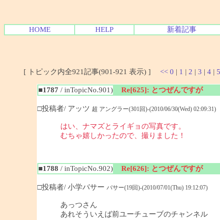
HOME
HELP
新着記事
[ トピック内全921記事(901-921 表示) ]
<<
0
|
1
|
2
|
3
|
4
|
■1787
/ inTopicNo.901)
Re[625]: とつぜんですが
□投稿者/ アッツ
超 アングラー(301回)-(2010/06/30(Wed) 02:09:31)
はい、ナマズとライギョの写真です。
むちゃ嬉しかったので、撮りました！
■1788
/ inTopicNo.902)
Re[626]: とつぜんですが
□投稿者/ 小学バサー
バサー(19回)-(2010/07/01(Thu) 19:12:07)
あっつさん
あれそういえば前ユーチューブのチャンネル