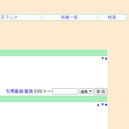
発言ランク
画像一覧
検索
▼
■
引用返信
/
返信
削除キー/
▲
▼
■