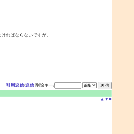
れなければならないですが、
引用返信
/
返信
削除キー/
▲
▼
■