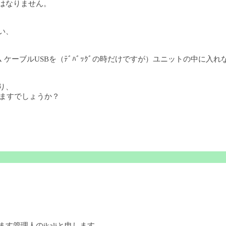
てはなりません。
い、
 ケーブルUSBを（ﾃﾞﾊﾞｯｸﾞの時だけですが）ユニットの中に入
り、
りますでしょうか？
ます管理人のikaliと申します。