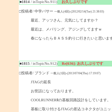
■1814
/ inTopicNo.911)
お久しぶりです
□投稿者/ 中学バサー
一般人(4回)-(2012/02/14(Tue) 21:38:03)
最近、アッツさん、元気にしてますか？
最近は、メバリング、アジングしてますｗ
春になったらＢＡＳＳ釣りに行きたいと思いま
■1815
/ inTopicNo.912)
Re[636]: お久しぶりです
□投稿者/ ブランド
一般人(1回)-(2013/07/04(Thu) 17:19:07)
JTAGの延長
お世話になっております。
COOLRUNNERⅡの基板回路設計をしています。
基板に取り付けるJTAGの差込コネクタがユニ