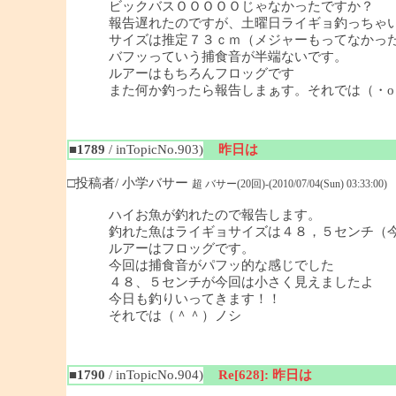
ビックバスＯＯＯＯＯじゃなかったですか？
報告遅れたのですが、土曜日ライギョ釣っちゃ
サイズは推定７３ｃｍ（メジャーもってなかっ
バフッっていう捕食音が半端ないです。
ルアーはもちろんフロッグです
また何か釣ったら報告しまぁす。それでは（・o
■1789
/ inTopicNo.903)
昨日は
□投稿者/ 小学バサー
超 バサー(20回)-(2010/07/04(Sun) 03:33:00)
ハイお魚が釣れたので報告します。
釣れた魚はライギョサイズは４８，５センチ（
ルアーはフロッグです。
今回は捕食音がパフッ的な感じでした
４８、５センチが今回は小さく見えましたよ
今日も釣りいってきます！！
それでは（＾＾）ノシ
■1790
/ inTopicNo.904)
Re[628]: 昨日は