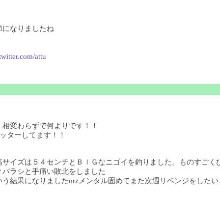
節になりましたね
/twitter.com/attu
！相変わらずで何よりです！！
ツイッターしてます！！
高サイズは５４センチとＢＩＧなニゴイを釣りました。ものすごく
Ｐバラシと手痛い敗北をしました
結果になりましたorzメンタル固めてまた次週リベンジをしたいと思い