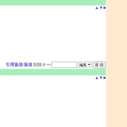
▲
▼
■
引用返信
/
返信
削除キー/
▲
▼
■