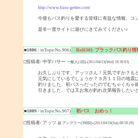
http://www.bass-getter.com
今後もバス釣りを愛する皆様に有益な情報、コ
是非一度サイトに遊びにきてみてください♪
■1806
/ inTopicNo.906)
Re[630]: ブラックバス釣り情報
□投稿者/ 中学バサー
一般人(1回)-(2011/04/13(Wed) 18:38:03)
お久しぶりです。アッツさん！元気ですか？も
元気にしているでしょうか？３月１１日の地震
釣りました、初バスっだったのでむちゃくちゃ
引きました。では又お魚が釣れ次第報告したい
■1809
/ inTopicNo.907)
初バス おめっ！
□投稿者/ アッツ
超 アングラー(308回)-(2011/04/16(Sat) 08:58:29)