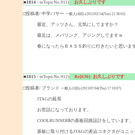
■1814
/ inTopicNo.911)
お久しぶりです
□投稿者/ 中学バサー
一般人(4回)-(2012/02/14(Tue) 21:38:03)
最近、アッツさん、元気にしてますか？
最近は、メバリング、アジングしてますｗ
春になったらＢＡＳＳ釣りに行きたいと思いま
■1815
/ inTopicNo.912)
Re[636]: お久しぶりです
□投稿者/ ブランド
一般人(1回)-(2013/07/04(Thu) 17:19:07)
JTAGの延長
お世話になっております。
COOLRUNNERⅡの基板回路設計をしています。
基板に取り付けるJTAGの差込コネクタがユニ