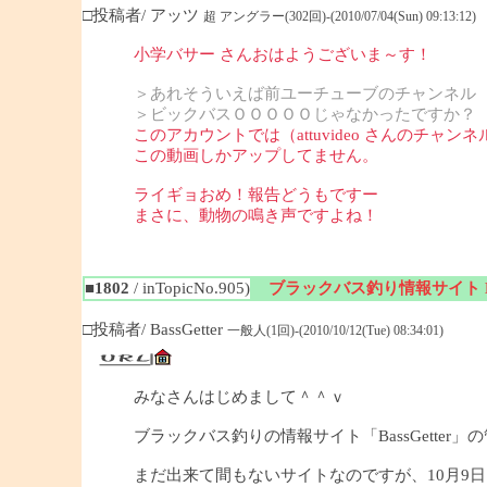
□投稿者/ アッツ
超 アングラー(302回)-(2010/07/04(Sun) 09:13:12)
小学バサー さんおはようございま～す！
＞あれそういえば前ユーチューブのチャンネル
＞ビックバスＯＯＯＯＯじゃなかったですか？
このアカウントでは（attuvideo さんのチャンネ
この動画しかアップしてません。
ライギョおめ！報告どうもですー
まさに、動物の鳴き声ですよね！
■1802
/ inTopicNo.905)
ブラックバス釣り情報サイト Bas
□投稿者/ BassGetter
一般人(1回)-(2010/10/12(Tue) 08:34:01)
みなさんはじめまして＾＾ｖ
ブラックバス釣りの情報サイト「BassGetter」
まだ出来て間もないサイトなのですが、10月9