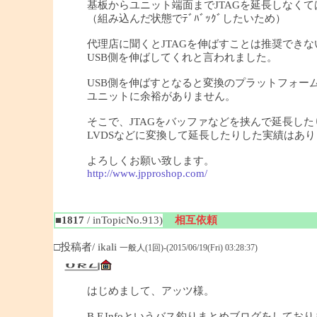
基板からユニット端面までJTAGを延長しなく
（組み込んだ状態でﾃﾞﾊﾞｯｸﾞしたいため）
代理店に聞くとJTAGを伸ばすことは推奨できな
USB側を伸ばしてくれと言われました。
USB側を伸ばすとなると変換のプラットフォーム
ユニットに余裕がありません。
そこで、JTAGをバッファなどを挟んで延長した
LVDSなどに変換して延長したりした実績はあ
よろしくお願い致します。
http://www.jpproshop.com/
■1817
/ inTopicNo.913)
相互依頼
□投稿者/ ikali
一般人(1回)-(2015/06/19(Fri) 03:28:37)
はじめまして、アッツ様。
B.F.Infoというバス釣りまとめブログをしており