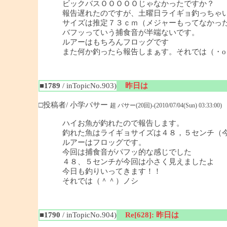
ビックバスＯＯＯＯＯじゃなかったですか？
報告遅れたのですが、土曜日ライギョ釣っちゃ
サイズは推定７３ｃｍ（メジャーもってなかっ
バフッっていう捕食音が半端ないです。
ルアーはもちろんフロッグです
また何か釣ったら報告しまぁす。それでは（・o
■1789
/ inTopicNo.903)
昨日は
□投稿者/ 小学バサー
超 バサー(20回)-(2010/07/04(Sun) 03:33:00)
ハイお魚が釣れたので報告します。
釣れた魚はライギョサイズは４８，５センチ（
ルアーはフロッグです。
今回は捕食音がパフッ的な感じでした
４８、５センチが今回は小さく見えましたよ
今日も釣りいってきます！！
それでは（＾＾）ノシ
■1790
/ inTopicNo.904)
Re[628]: 昨日は