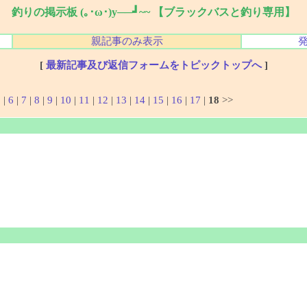
釣りの掲示板 (｡･ω･)y──┛~~ 【ブラックバスと釣り専用】
親記事のみ表示
[
最新記事及び返信フォームをトピックトップへ
]
5
|
6
|
7
|
8
|
9
|
10
|
11
|
12
|
13
|
14
|
15
|
16
|
17
|
18
>>