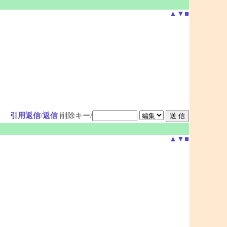
▲
▼
■
引用返信
/
返信
削除キー/
▲
▼
■