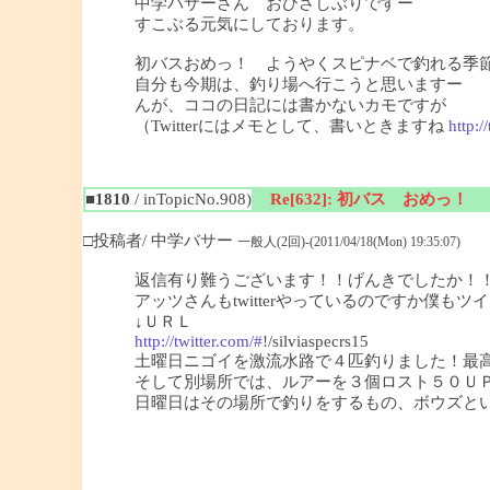
中学バサーさん おひさしぶりですー
すこぶる元気にしております。
初バスおめっ！ ようやくスピナベで釣れる季
自分も今期は、釣り場へ行こうと思いますー
んが、ココの日記には書かないカモですが
（Twitterにはメモとして、書いときますね
http:/
■1810
/ inTopicNo.908)
Re[632]: 初バス おめっ！
□投稿者/ 中学バサー
一般人(2回)-(2011/04/18(Mon) 19:35:07)
返信有り難うございます！！げんきでしたか！
アッツさんもtwitterやっているのですか僕も
↓ＵＲＬ
http://twitter.com/#
!/silviaspecrs15
土曜日ニゴイを激流水路で４匹釣りました！最
そして別場所では、ルアーを３個ロスト５０Ｕ
日曜日はその場所で釣りをするもの、ボウズという