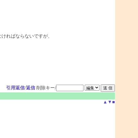
れなければならないですが、
引用返信
/
返信
削除キー/
▲
▼
■