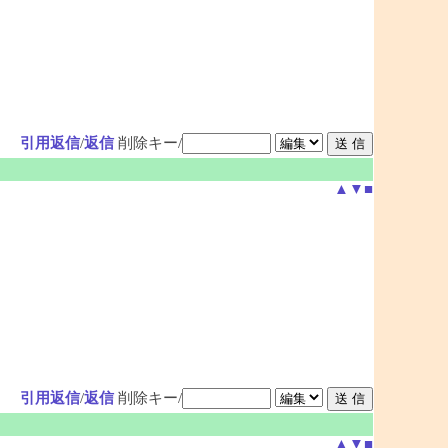
引用返信
/
返信
削除キー/
▲
▼
■
引用返信
/
返信
削除キー/
▲
▼
■