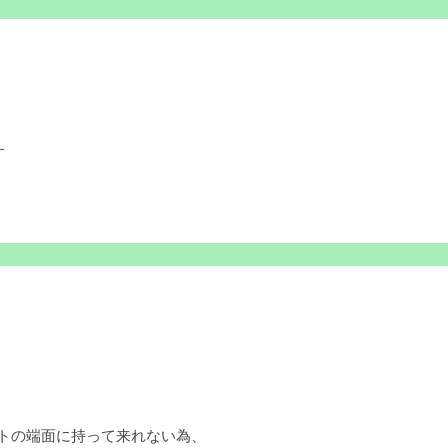
す
ットの端面に持って来れない為、