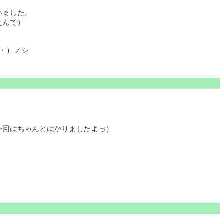
いました。
たんで）
・）ノシ
今回はちゃんとはかりましたよっ）