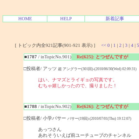
HOME
HELP
新着記事
[ トピック内全921記事(901-921 表示) ]
<<
0
|
1
|
2
|
3
|
4
|
■1787
/ inTopicNo.901)
Re[625]: とつぜんですが
□投稿者/ アッツ
超 アングラー(301回)-(2010/06/30(Wed) 02:09:31)
はい、ナマズとライギョの写真です。
むちゃ嬉しかったので、撮りました！
■1788
/ inTopicNo.902)
Re[626]: とつぜんですが
□投稿者/ 小学バサー
バサー(19回)-(2010/07/01(Thu) 19:12:07)
あっつさん
あれそういえば前ユーチューブのチャンネル