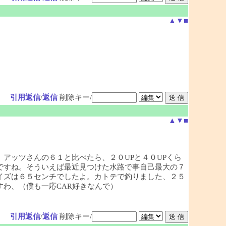
▲
▼
■
引用返信
/
返信
削除キー/
▲
▼
■
アッツさんの６１と比べたら、２０UPと４０UPくら
ですね。そういえば最近見つけた水路で事自己最大の７
イズは６５センチでしたよ。カトテで釣りました、２５
わ、（僕も一応CAR好きなんで）
引用返信
/
返信
削除キー/