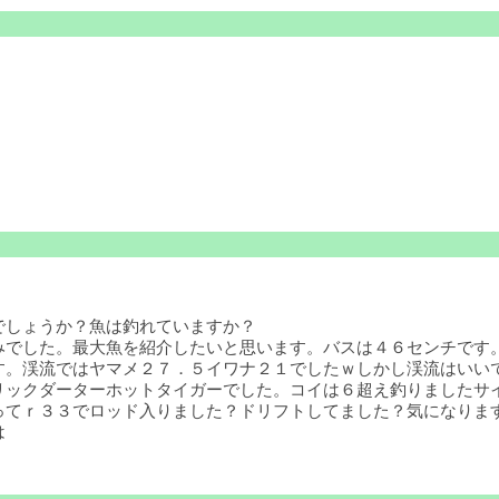
でしょうか？魚は釣れていますか？
でした。最大魚を紹介したいと思います。バスは４６センチです。
す。渓流ではヤマメ２７．５イワナ２１でしたｗしかし渓流はいい
リックダーターホットタイガーでした。コイは６超え釣りましたサ
てｒ３３でロッド入りました？ドリフトしてました？気になります
は