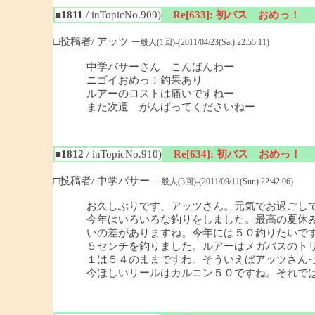
■1811
/ inTopicNo.909)
Re[633]: 初バス おめっ！
□投稿者/ アッツ
一般人(1回)-(2011/04/23(Sat) 22:55:11)
中学バサーさん こんばんわー
ニゴイおめっ！釣果あり
ルアーのロストは痛いですねー
また次週 がんばってくださいねー
■1812
/ inTopicNo.910)
Re[634]: 初バス おめっ！
□投稿者/ 中学バサー
一般人(3回)-(2011/09/11(Sun) 22:42:06)
お久しぶりです、アッツさん。元気でお過ごし
今年はいろいろな釣りをしました。最高の夏休み
いの差がありますね。今年には５０釣りたいで
５センチを釣りました。ルアーはメガバスのト
１は５４のままですわ。そういえばアッツさんっ
今ほしいリールはカルコン５０ですね。それで