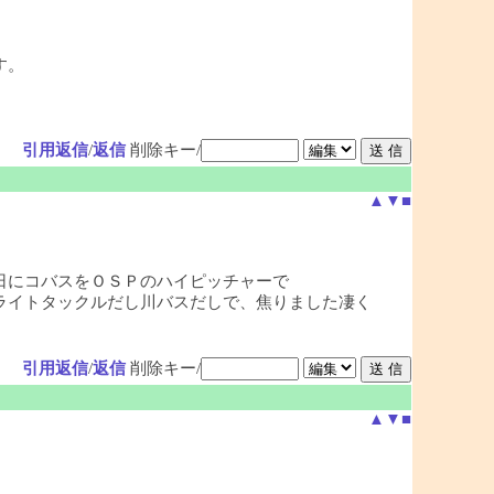
す。
引用返信
/
返信
削除キー/
▲
▼
■
日にコバスをＯＳＰのハイピッチャーで
ライトタックルだし川バスだしで、焦りました凄く
引用返信
/
返信
削除キー/
▲
▼
■