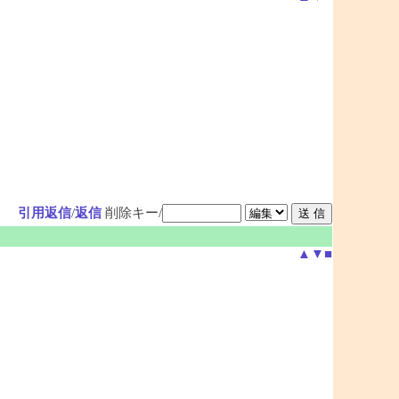
引用返信
/
返信
削除キー/
▲
▼
■