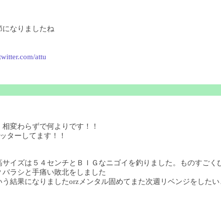
節になりましたね
/twitter.com/attu
！相変わらずで何よりです！！
ツイッターしてます！！
高サイズは５４センチとＢＩＧなニゴイを釣りました。ものすごく
Ｐバラシと手痛い敗北をしました
結果になりましたorzメンタル固めてまた次週リベンジをしたいと思い