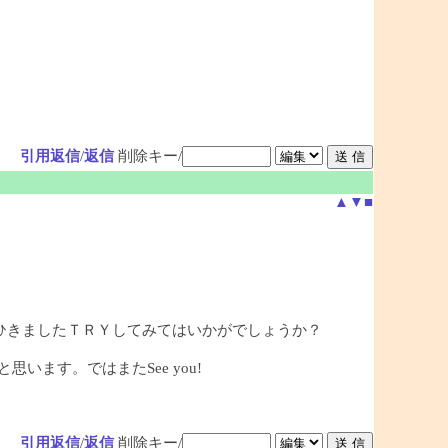
引用返信
/
返信
削除キー/
▲
▼
■
ひきましたＴＲＹしてみてはいかがでしょうか？
ます。ではまたSee you!
引用返信
/
返信
削除キー/