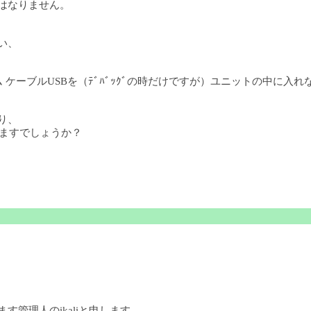
てはなりません。
い、
 ケーブルUSBを（ﾃﾞﾊﾞｯｸﾞの時だけですが）ユニットの中に入
り、
りますでしょうか？
ます管理人のikaliと申します。