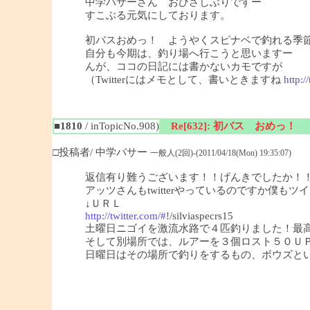
中学バサーさん おひさしぶりですー
すこぶる元気にしております。
初バスおめっ！ ようやくスピナベで釣れる季
自分も今期は、釣り場へ行こうと思いますー
んが、ココの日記には書かないカモですが
（Twitterにはメモとして、書いときますね
http:/
■1810
/ inTopicNo.908)
Re[632]: 初バス おめっ！
□投稿者/ 中学バサー
一般人(2回)-(2011/04/18(Mon) 19:35:07)
返信有り難うございます！！げんきでしたか！
アッツさんもtwitterやっているのですか僕も
↓ＵＲＬ
http://twitter.com/#
!/silviaspecrs15
土曜日ニゴイを激流水路で４匹釣りました！最
そして別場所では、ルアーを３個ロスト５０Ｕ
日曜日はその場所で釣りをするもの、ボウズという