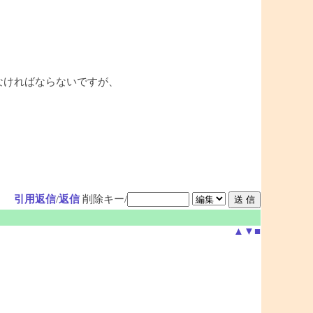
れなければならないですが、
引用返信
/
返信
削除キー/
▲
▼
■