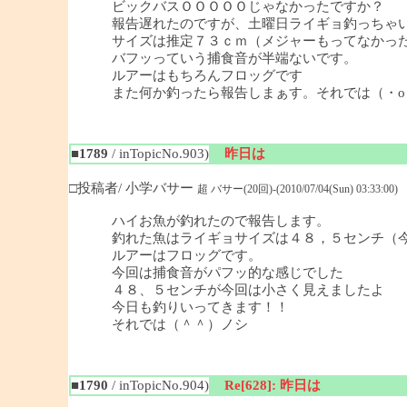
ビックバスＯＯＯＯＯじゃなかったですか？
報告遅れたのですが、土曜日ライギョ釣っちゃ
サイズは推定７３ｃｍ（メジャーもってなかっ
バフッっていう捕食音が半端ないです。
ルアーはもちろんフロッグです
また何か釣ったら報告しまぁす。それでは（・o
■1789
/ inTopicNo.903)
昨日は
□投稿者/ 小学バサー
超 バサー(20回)-(2010/07/04(Sun) 03:33:00)
ハイお魚が釣れたので報告します。
釣れた魚はライギョサイズは４８，５センチ（
ルアーはフロッグです。
今回は捕食音がパフッ的な感じでした
４８、５センチが今回は小さく見えましたよ
今日も釣りいってきます！！
それでは（＾＾）ノシ
■1790
/ inTopicNo.904)
Re[628]: 昨日は