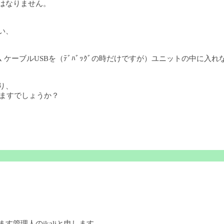
てはなりません。
い、
 ケーブルUSBを（ﾃﾞﾊﾞｯｸﾞの時だけですが）ユニットの中に入
り、
りますでしょうか？
ます管理人のikaliと申します。