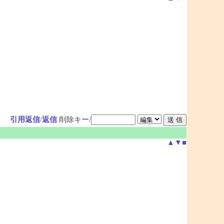
引用返信
/
返信
削除キー/
▲
▼
■