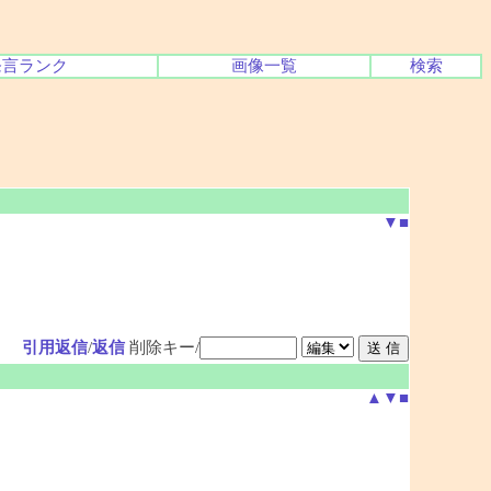
発言ランク
画像一覧
検索
▼
■
引用返信
/
返信
削除キー/
▲
▼
■