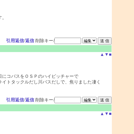
す。
引用返信
/
返信
削除キー/
▲
▼
■
日にコバスをＯＳＰのハイピッチャーで
ライトタックルだし川バスだしで、焦りました凄く
引用返信
/
返信
削除キー/
▲
▼
■