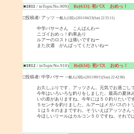
■1811
/ inTopicNo.909)
Re[633]: 初バス おめっ！
□投稿者/ アッツ
一般人(1回)-(2011/04/23(Sat) 22:55:11)
中学バサーさん こんばんわー
ニゴイおめっ！釣果あり
ルアーのロストは痛いですねー
また次週 がんばってくださいねー
■1812
/ inTopicNo.910)
Re[634]: 初バス おめっ！
□投稿者/ 中学バサー
一般人(3回)-(2011/09/11(Sun) 22:42:06)
お久しぶりです、アッツさん。元気でお過ごし
今年はいろいろな釣りをしました。最高の夏休み
いの差がありますね。今年には５０釣りたいで
５センチを釣りました。ルアーはメガバスのト
１は５４のままですわ。そういえばアッツさんっ
今ほしいリールはカルコン５０ですね。それで