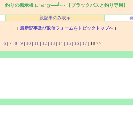
釣りの掲示板 (｡･ω･)y──┛~~ 【ブラックバスと釣り専用】
親記事のみ表示
[
最新記事及び返信フォームをトピックトップへ
]
5
|
6
|
7
|
8
|
9
|
10
|
11
|
12
|
13
|
14
|
15
|
16
|
17
|
18
>>