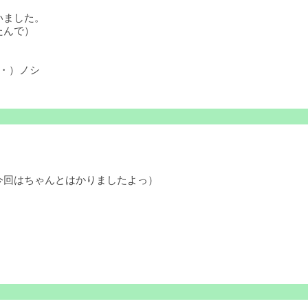
いました。
たんで）
・）ノシ
今回はちゃんとはかりましたよっ）