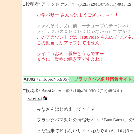
□投稿者/ アッツ
超 アングラー(302回)-(2010/07/04(Sun) 09:13:12)
小学バサー さんおはようございま～す！
＞あれそういえば前ユーチューブのチャンネル
＞ビックバスＯＯＯＯＯじゃなかったですか？
このアカウントでは（attuvideo さんのチャンネ
この動画しかアップしてません。
ライギョおめ！報告どうもですー
まさに、動物の鳴き声ですよね！
■1802
/ inTopicNo.905)
ブラックバス釣り情報サイト Bas
□投稿者/ BassGetter
一般人(1回)-(2010/10/12(Tue) 08:34:01)
みなさんはじめまして＾＾ｖ
ブラックバス釣りの情報サイト「BassGetter」
まだ出来て間もないサイトなのですが、10月9