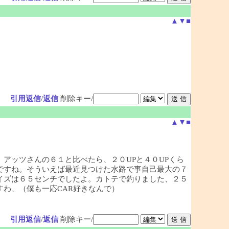
▲
▼
■
引用返信
/
返信
削除キー/
▲
▼
■
アッツさんの６１と比べたら、２０UPと４０UPくら
ですね。そういえば最近見つけた水路で事自己最大の７
イズは６５センチでしたよ。カトテで釣りました、２５
わ、（僕も一応CAR好きなんで）
引用返信
/
返信
削除キー/