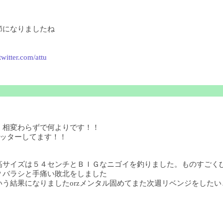
節になりましたね
/twitter.com/attu
！相変わらずで何よりです！！
ツイッターしてます！！
高サイズは５４センチとＢＩＧなニゴイを釣りました。ものすごく
Ｐバラシと手痛い敗北をしました
結果になりましたorzメンタル固めてまた次週リベンジをしたいと思い