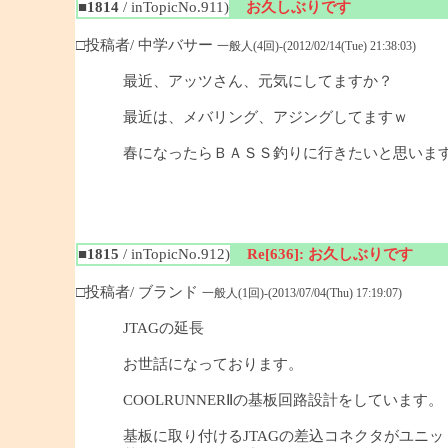
■1814
/ inTopicNo.911)
お久しぶりです
□投稿者/ 中学バサー
一般人(4回)-(2012/02/14(Tue) 21:38:03)
最近、アッツさん、元気にしてますか？
最近は、メバリング、アジングしてますｗ
春になったらＢＡＳＳ釣りに行きたいと思いま
■1815
/ inTopicNo.912)
Re[636]: お久しぶりです
□投稿者/ ブランド
一般人(1回)-(2013/07/04(Thu) 17:19:07)
JTAGの延長
お世話になっております。
COOLRUNNERⅡの基板回路設計をしています。
基板に取り付けるJTAGの差込コネクタがユニ