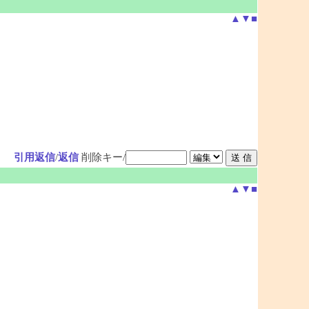
▲
▼
■
引用返信
/
返信
削除キー/
▲
▼
■