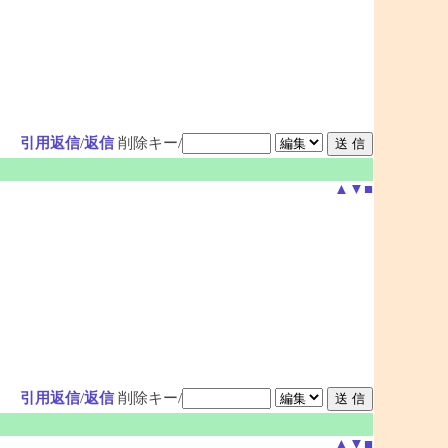
引用返信
/
返信
削除キー/
▲
▼
■
引用返信
/
返信
削除キー/
▲
▼
■