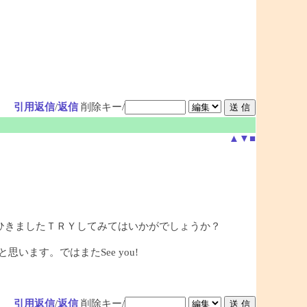
引用返信
/
返信
削除キー/
▲
▼
■
ひきましたＴＲＹしてみてはいかがでしょうか？
ます。ではまたSee you!
引用返信
/
返信
削除キー/