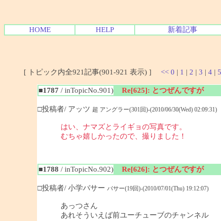
HOME
HELP
新着記事
[ トピック内全921記事(901-921 表示) ]
<<
0
|
1
|
2
|
3
|
4
|
■1787
/ inTopicNo.901)
Re[625]: とつぜんですが
□投稿者/ アッツ
超 アングラー(301回)-(2010/06/30(Wed) 02:09:31)
はい、ナマズとライギョの写真です。
むちゃ嬉しかったので、撮りました！
■1788
/ inTopicNo.902)
Re[626]: とつぜんですが
□投稿者/ 小学バサー
バサー(19回)-(2010/07/01(Thu) 19:12:07)
あっつさん
あれそういえば前ユーチューブのチャンネル