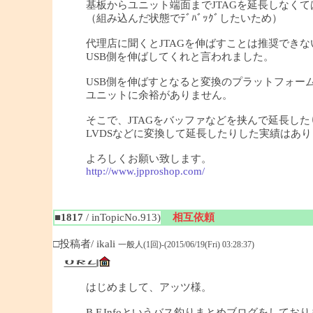
基板からユニット端面までJTAGを延長しなく
（組み込んだ状態でﾃﾞﾊﾞｯｸﾞしたいため）
代理店に聞くとJTAGを伸ばすことは推奨できな
USB側を伸ばしてくれと言われました。
USB側を伸ばすとなると変換のプラットフォーム
ユニットに余裕がありません。
そこで、JTAGをバッファなどを挟んで延長した
LVDSなどに変換して延長したりした実績はあ
よろしくお願い致します。
http://www.jpproshop.com/
■1817
/ inTopicNo.913)
相互依頼
□投稿者/ ikali
一般人(1回)-(2015/06/19(Fri) 03:28:37)
はじめまして、アッツ様。
B.F.Infoというバス釣りまとめブログをしており