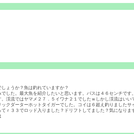
でしょうか？魚は釣れていますか？
でした。最大魚を紹介したいと思います。バスは４６センチです。
す。渓流ではヤマメ２７．５イワナ２１でしたｗしかし渓流はいい
リックダーターホットタイガーでした。コイは６超え釣りましたサ
てｒ３３でロッド入りました？ドリフトしてました？気になります
は