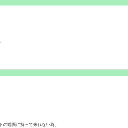
す
ットの端面に持って来れない為、