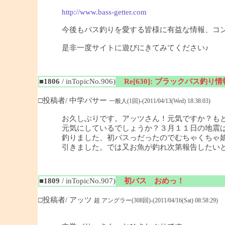
http://www.bass-getter.com
今後もバス釣りを愛する皆様に有益な情報、コ
是非一度サイトに遊びにきてみてください♪
■1806
/ inTopicNo.906)
Re[630]: ブラックバス釣り情報
□投稿者/ 中学バサー
一般人(1回)-(2011/04/13(Wed) 18:38:03)
お久しぶりです。アッツさん！元気ですか？も
元気にしているでしょうか？３月１１日の地震
釣りました、初バスっだったのでむちゃくちゃ
引きました。では又お魚が釣れ次第報告したい
■1809
/ inTopicNo.907)
初バス おめっ！
□投稿者/ アッツ
超 アングラー(308回)-(2011/04/16(Sat) 08:58:29)