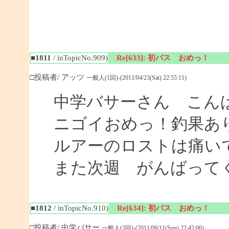
■1811
/ inTopicNo.909)
Re[633]: 初バス おめっ！
□投稿者/ アッツ
一般人(1回)-(2011/04/23(Sat) 22:55:11)
中学バサーさん こん
ニゴイおめっ！釣果あ
ルアーのロストは痛い
また次週 がんばって
■1812
/ inTopicNo.910)
Re[634]: 初バス おめっ！
□投稿者/ 中学バサー
一般人(3回)-(2011/09/11(Sun) 22:42:06)