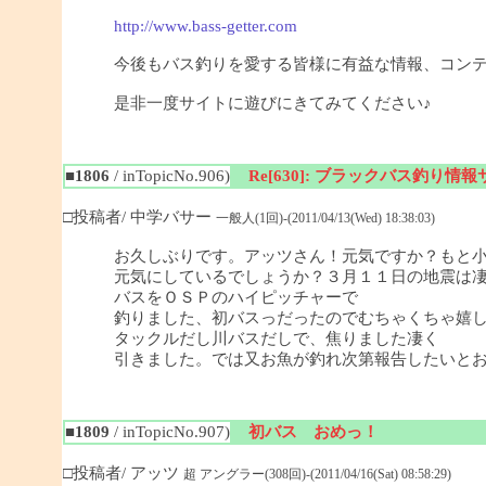
http://www.bass-getter.com
今後もバス釣りを愛する皆様に有益な情報、コン
是非一度サイトに遊びにきてみてください♪
■1806
/ inTopicNo.906)
Re[630]: ブラックバス釣り情報サイ
□投稿者/ 中学バサー
一般人(1回)-(2011/04/13(Wed) 18:38:03)
お久しぶりです。アッツさん！元気ですか？もと
元気にしているでしょうか？３月１１日の地震は
バスをＯＳＰのハイピッチャーで
釣りました、初バスっだったのでむちゃくちゃ嬉
タックルだし川バスだしで、焦りました凄く
引きました。では又お魚が釣れ次第報告したいと
■1809
/ inTopicNo.907)
初バス おめっ！
□投稿者/ アッツ
超 アングラー(308回)-(2011/04/16(Sat) 08:58:29)