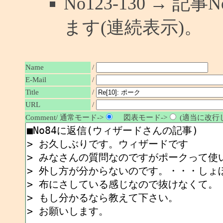
No123-130 → 
ます(連続表示)。
Name
/
E-Mail
/
/
Title
URL
/
Comment/ 通常モード->
図表モード->
(適当に改行し