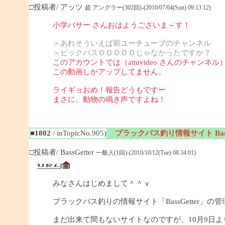
□投稿者/ アッツ
超 アングラー(302回)-(2010/07/04(Sun) 09:13:12)
小学バサー さんおはようございま～す！
＞あれそういえば前ユーチューブのチャンネル
＞ビックバスＯＯＯＯＯじゃなかったですか？
このアカウントでは（attuvideo さんのチャンネル
この動画しかアップしてません。
ライギョおめ！報告どうもですー
まさに、動物の鳴き声ですよね！
■1802
/ inTopicNo.905)
ブラックバス釣り情報サイト BassG
□投稿者/ BassGetter
一般人(1回)-(2010/10/12(Tue) 08:34:01)
みなさんはじめまして＾＾ｖ
ブラックバス釣りの情報サイト「BassGetter」の
まだ出来て間もないサイトなのですが、10月9日