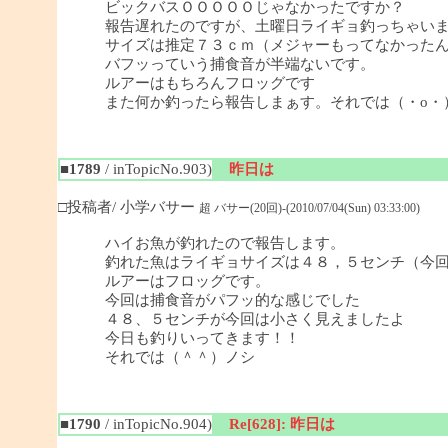
ビックバスＯＯＯＯＯじゃなかったですか？
報告遅れたのですが、土曜日ライギョ釣っちゃい
サイズは推定７３ｃｍ（メジャーもってなかった
バフッっていう捕食音が半端ないです。
ルアーはもちろんフロッグです
また何か釣ったら報告しまぁす。それでは（・o・
■1789
/ inTopicNo.903)
昨日は
□投稿者/ 小学バサー
超 バサー(20回)-(2010/07/04(Sun) 03:33:00)
ハイお魚が釣れたので報告します。
釣れた魚はライギョサイズは４８，５センチ（今
ルアーはフロッグです。
今回は捕食音がパフッ的な感じでした
４８、５センチが今回は小さく見えましたよ
今日も釣りいってきます！！
それでは（＾＾）ノシ
■1790
/ inTopicNo.904)
Re[628]: 昨日は