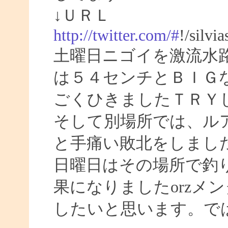
↓ＵＲＬ
http://twitter.com/#
!/silvi
土曜日ニゴイを激流水
は５４センチとＢＩＧ
ごくひきましたＴＲＹ
そして別場所では、ル
と手痛い敗北をしまし
日曜日はその場所で釣
果になりましたorzメ
したいと思います。ではまた