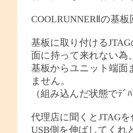
COOLRUNNERⅡの
基板に取り付けるJTA
面に持って来れない為
基板からユニット端面ま
ません。
（組み込んだ状態でﾃﾞﾊ
代理店に聞くとJTAG
USB側を伸ばしてくれ