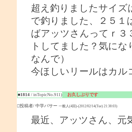
超え釣りましたサイズ
で釣りました、２５１
ばアッツさんってｒ３
トしてました？気にな
なんで）
今ほしいリールはカル
■1814
/ inTopicNo.911)
お久しぶりです
□投稿者/ 中学バサー
一般人(4回)-(2012/02/14(Tue) 21:38:03)
最近、アッツさん、元