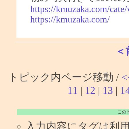
https://kmuzaka.com/cate/
https://kmuzaka.com/
＜
トピック内ページ移動 /
<
11
|
12
|
13
|
1
この
入力内容にタグは利