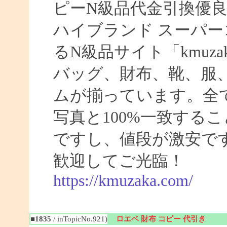
ピーN級品代金引換優良
ハイブランド スーパー
るN級品サイト「kmuz
バッグ、財布、靴、服
ムが揃っています。全
写真と100%一致する
ですし、値段が激安です
歓迎してご光臨！
https://kmuzaka.com/
■1835
/ inTopicNo.921)
ロエベ 財布 コピー 代引き