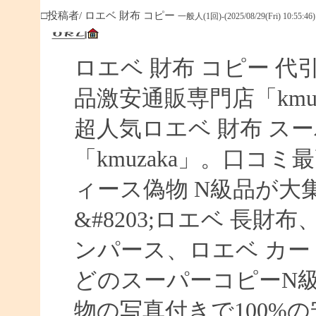
□投稿者/ ロエベ 財布 コピー
一般人(1回)-(2025/08/29(Fri) 10:55:46)
ロエベ 財布 コピー 
品激安通販専門店「kmuz
超人気ロエベ 財布 ス
「kmuzaka」。口コ
ィース偽物 N級品が大
&#8203;ロエベ 長財
ンパース、ロエベ カー
どのスーパーコピーN
物の写真付きで100%