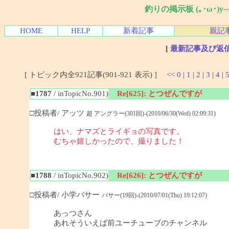
釣りの掲示板 (｡･ω･)
HOME
HELP
新着記事
親記
[
最新記事及び返
[ トピック内全921記事(901-921 表示) ]
<<
0
|
1
|
2
|
3
|
4
|
■1787
/ inTopicNo.901)
Re[625]: とつぜんですが
□投稿者/ アッツ
超 アングラー(301回)-(2010/06/30(Wed) 02:09:31)
はい、ナマズとライギョの写真です。
むちゃ嬉しかったので、撮りました！
■1788
/ inTopicNo.902)
Re[626]: とつぜんですが
□投稿者/ 小学バサー
バサー(19回)-(2010/07/01(Thu) 19:12:07)
あっつさん
あれそういえば前ユーチューブのチャンネル