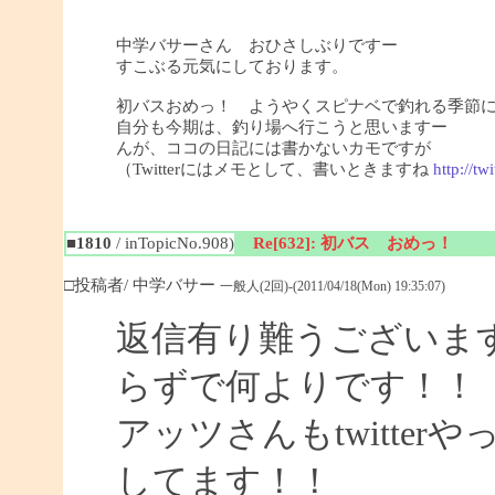
中学バサーさん おひさしぶりですー
すこぶる元気にしております。
初バスおめっ！ ようやくスピナベで釣れる季節
自分も今期は、釣り場へ行こうと思いますー
んが、ココの日記には書かないカモですが
（Twitterにはメモとして、書いときますね
http://tw
■1810
/ inTopicNo.908)
Re[632]: 初バス おめっ！
□投稿者/ 中学バサー
一般人(2回)-(2011/04/18(Mon) 19:35:07)
返信有り難うございま
らずで何よりです！！
アッツさんもtwitte
してます！！