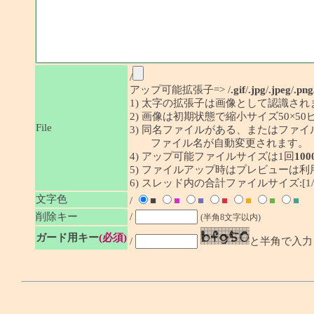
/
アップ可能拡張子=> /
.gif
/
.jpg
/
.jpeg
/
.png
1) 太字の拡張子は画像として認識され
2) 画像は初期状態で縮小サイズ50×
File
3) 同名ファイルがある、またはファ
ファイル名が自動変更されます。
4) アップ可能ファイルサイズは1回
100
5) ファイルアップ時はプレビューは
6) スレッド内の合計ファイルサイズ:[1/1
文字色
/
■
■
■
■
■
■
■
削除キー
/
(半角8文字以内)
ガード用キー
(必須)
/
と半角で入力