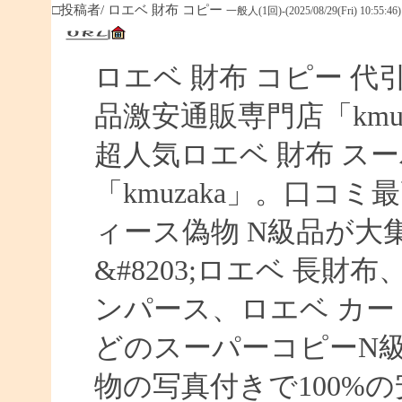
□投稿者/ ロエベ 財布 コピー
一般人(1回)-(2025/08/29(Fri) 10:55:46)
ロエベ 財布 コピー 
品激安通販専門店「kmuz
超人気ロエベ 財布 ス
「kmuzaka」。口コ
ィース偽物 N級品が大
&#8203;ロエベ 長財
ンパース、ロエベ カー
どのスーパーコピーN
物の写真付きで100%