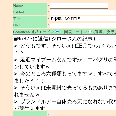
Name
/
E-Mail
/
Title
/
URL
/
Comment/ 通常モード->
図表モード->
(適当に改行し
/