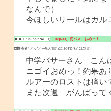
なんで）
今ほしいリールはカル
■1811
/ inTopicNo.13)
Re[633]: 初バス おめっ！
□投稿者/ アッツ
一般人(1回)-(2011/04/23(Sat) 22:55:11)
中学バサーさん こん
ニゴイおめっ！釣果あ
ルアーのロストは痛い
また次週 がんばって