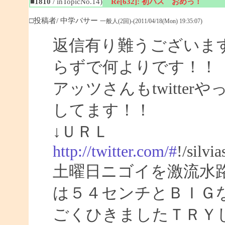
■1810
/ inTopicNo.14)
Re[632]: 初バス おめっ！
□投稿者/ 中学バサー
一般人(2回)-(2011/04/18(Mon) 19:35:07)
返信有り難うございま
らずで何よりです！！
アッツさんもtwitte
してます！！
↓ＵＲＬ
http://twitter.com/#
!/silvi
土曜日ニゴイを激流水
は５４センチとＢＩＧ
ごくひきましたＴＲＹ