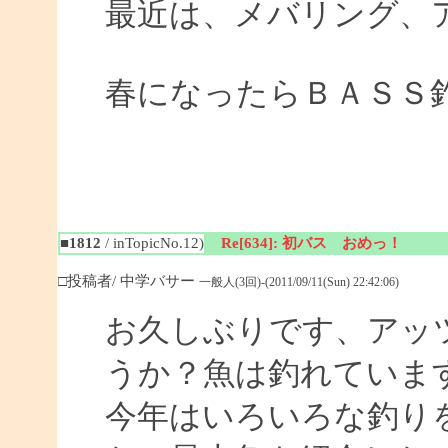
最近は、メバリング、
春になったらＢＡＳＳ
■1812
/ inTopicNo.12)
Re[634]: 初バス おめっ！
□投稿者/ 中学バサー
一般人(3回)-(2011/09/11(Sun) 22:42:06)
お久しぶりです、アッ
うか？魚は釣れていま
今年はいろいろな釣り