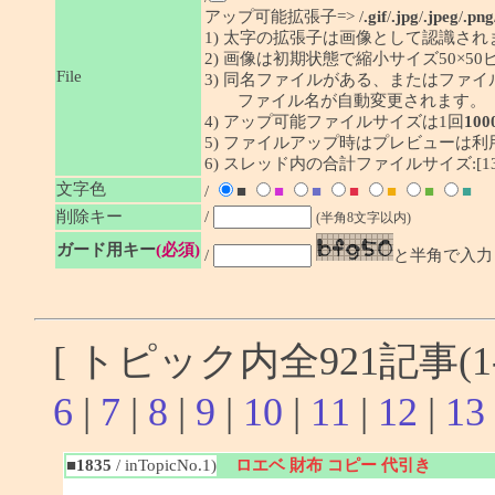
アップ可能拡張子=> /
.gif
/
.jpg
/
.jpeg
/
.png
1) 太字の拡張子は画像として認識され
2) 画像は初期状態で縮小サイズ50×
File
3) 同名ファイルがある、またはファ
ファイル名が自動変更されます。
4) アップ可能ファイルサイズは1回
100
5) ファイルアップ時はプレビューは
6) スレッド内の合計ファイルサイズ:[1341
文字色
/
■
■
■
■
■
■
■
削除キー
/
(半角8文字以内)
ガード用キー
(必須)
/
と半角で入力
[ トピック内全921記事(1-
6
|
7
|
8
|
9
|
10
|
11
|
12
|
13
■1835
/ inTopicNo.1)
ロエベ 財布 コピー 代引き