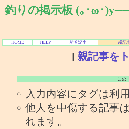
釣りの掲示板 (｡･ω･)y
HOME
HELP
新着記事
親記
[
親記事を
この
入力内容にタグは利
他人を中傷する記事
れます。