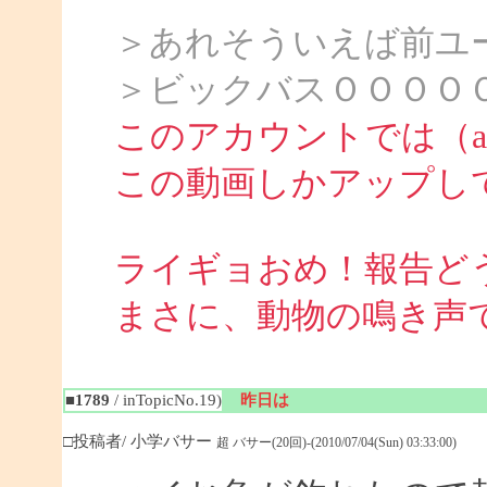
＞あれそういえば前ユ
＞ビックバスＯＯＯＯ
このアカウントでは（att
この動画しかアップし
ライギョおめ！報告ど
まさに、動物の鳴き声
■1789
/ inTopicNo.19)
昨日は
□投稿者/ 小学バサー
超 バサー(20回)-(2010/07/04(Sun) 03:33:00)