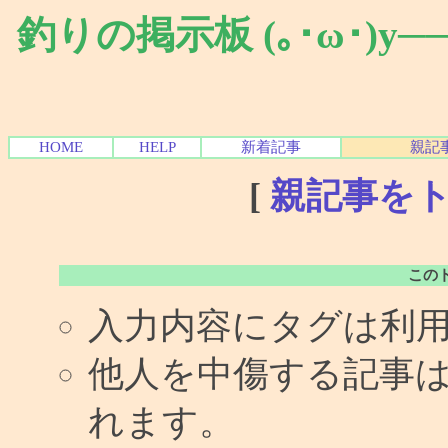
釣りの掲示板 (｡･ω･)y
HOME
HELP
新着記事
親記
[
親記事を
この
入力内容にタグは利
他人を中傷する記事
れます。