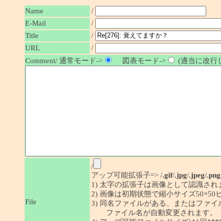
Name
/
E-Mail
/
/
Title
URL
/
Comment/ 通常モード->
図表モード->
(適当に改行し
/
アップ可能拡張子=> /
.gif
/
.jpg
/
.jpeg
/
.png
1) 太字の拡張子は画像として認識され
2) 画像は初期状態で縮小サイズ50×
File
3) 同名ファイルがある、またはファ
ファイル名が自動変更されます。