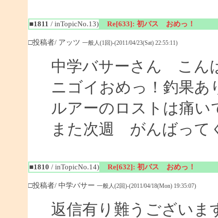
■1811
/ inTopicNo.13)
Re[633]: 初バス おめっ！
□投稿者/ アッツ
一般人(1回)-(2011/04/23(Sat) 22:55:11)
中学バサーさん こん
ニゴイおめっ！釣果あ
ルアーのロストは痛い
また次週 がんばって
■1810
/ inTopicNo.14)
Re[632]: 初バス おめっ！
□投稿者/ 中学バサー
一般人(2回)-(2011/04/18(Mon) 19:35:07)
返信有り難うございま