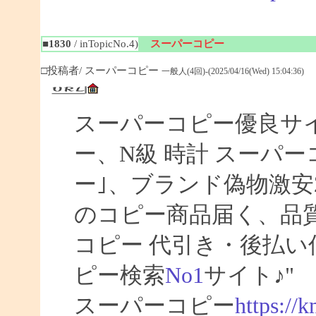
■1830
/ inTopicNo.4)
スーパーコピー
□投稿者/ スーパーコピー
一般人(4回)-(2025/04/16(Wed) 15:04:36)
スーパーコピー優良サイト
ー、N級 時計 スーパ
ー｣、ブランド偽物激安
のコピー商品届く、品
コピー 代引き・後払
ピー検索
No1
サイト♪"
スーパーコピー
https://