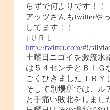
らずで何よりです！！
アッツさんもtwitte
してます！！
↓ＵＲＬ
http://twitter.com/#
!/silvi
土曜日ニゴイを激流水
は５４センチとＢＩＧ
ごくひきましたＴＲＹ
そして別場所では、ル
と手痛い敗北をしまし