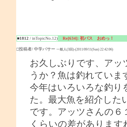
■1812
/ inTopicNo.12)
Re[634]: 初バス おめっ！
□投稿者/ 中学バサー
一般人(3回)-(2011/09/11(Sun) 22:42:06)
お久しぶりです、アッ
うか？魚は釣れていま
今年はいろいろな釣り
た。最大魚を紹介した
です。アッツさんの６１
くらいの差があります