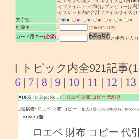
4) アップ可能ファイルサイズは1回
100
5) ファイルアップ時はプレビューは
6) スレッド内の合計ファイルサイズ:[1341
文字色
/
■
■
■
■
■
■
■
削除キー
/
(半角8文字以内)
ガード用キー
(必須)
/
と半角で入力
[ トピック内全921記事(1-
6
|
7
|
8
|
9
|
10
|
11
|
12
|
13
■1835
/ inTopicNo.1)
ロエベ 財布 コピー 代引き
□投稿者/ ロエベ 財布 コピー
一般人(1回)-(2025/08/29(Fri) 10:55:46)
ロエベ 財布 コピー 