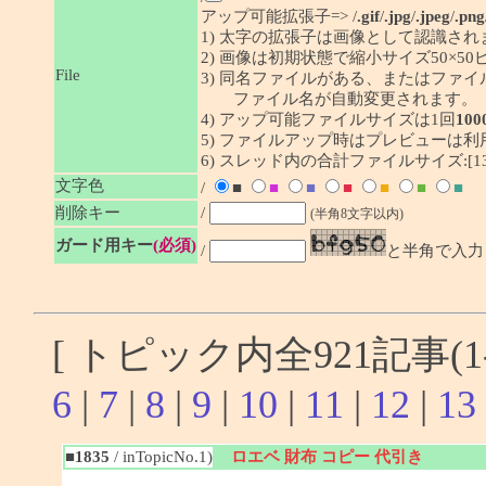
アップ可能拡張子=> /
.gif
/
.jpg
/
.jpeg
/
.png
1) 太字の拡張子は画像として認識され
2) 画像は初期状態で縮小サイズ50×
File
3) 同名ファイルがある、またはファ
ファイル名が自動変更されます。
4) アップ可能ファイルサイズは1回
100
5) ファイルアップ時はプレビューは
6) スレッド内の合計ファイルサイズ:[1341
文字色
/
■
■
■
■
■
■
■
削除キー
/
(半角8文字以内)
ガード用キー
(必須)
/
と半角で入力
[ トピック内全921記事(1-
6
|
7
|
8
|
9
|
10
|
11
|
12
|
13
■1835
/ inTopicNo.1)
ロエベ 財布 コピー 代引き