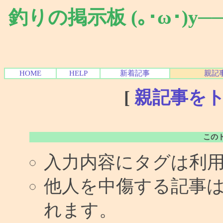
釣りの掲示板 (｡･ω･)y
HOME
HELP
新着記事
親記
[
親記事を
この
入力内容にタグは利
他人を中傷する記事
れます。