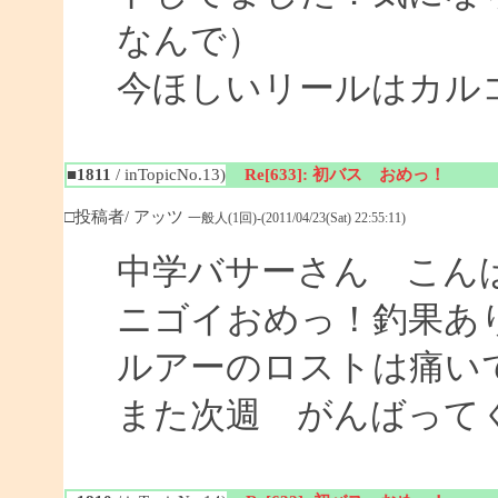
なんで）
今ほしいリールはカル
■1811
/ inTopicNo.13)
Re[633]: 初バス おめっ！
□投稿者/ アッツ
一般人(1回)-(2011/04/23(Sat) 22:55:11)
中学バサーさん こん
ニゴイおめっ！釣果あ
ルアーのロストは痛い
また次週 がんばって