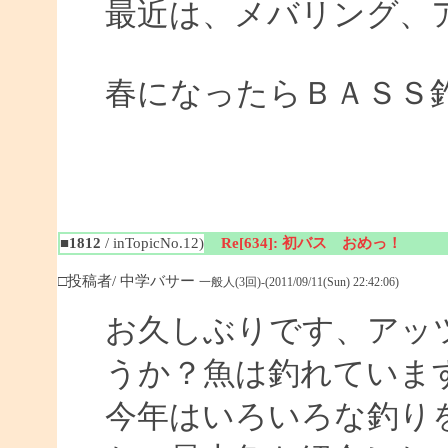
最近は、メバリング、
春になったらＢＡＳＳ
■1812
/ inTopicNo.12)
Re[634]: 初バス おめっ！
□投稿者/ 中学バサー
一般人(3回)-(2011/09/11(Sun) 22:42:06)
お久しぶりです、アッ
うか？魚は釣れていま
今年はいろいろな釣り