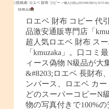
□投稿者/ ロエベ 財布 コピー
一般人(1回)-(2025/08/29(Fri) 10:55:46)
ロエベ 財布 コピー 
品激安通販専門店「kmuz
超人気ロエベ 財布 ス
「kmuzaka」。口コ
ィース偽物 N級品が大
&#8203;ロエベ 長財
ンパース、ロエベ カー
どのスーパーコピーN
物の写真付きで100%