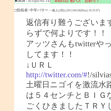
■1810
/ inTopicNo.14)
Re[632]: 初バス おめっ！
□投稿者/ 中学バサー
一般人(2回)-(2011/04/18(Mon) 19:35:07)
返信有り難うございま
らずで何よりです！！
アッツさんもtwitte
してます！！
↓ＵＲＬ
http://twitter.com/#
!/silvi
土曜日ニゴイを激流水
は５４センチとＢＩＧ
ごくひきましたＴＲＹ