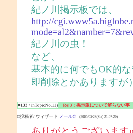
紀ノ川掲示板では、
http://cgi.www5a.biglobe.n
mode=al2&namber=7&re
紀ノ川の虫！
など、
基本的に何でもOK的
即削除とかありますが
■133
/ inTopicNo.11)
Re[3]: 掲示版について解らない事
□投稿者/ ウィザード
メール＠
-(2005/05/28(Sat) 21:07:20)
ありがとうございますm