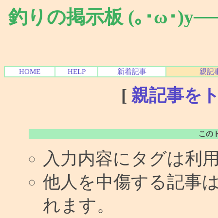
釣りの掲示板 (｡･ω･)y
HOME
HELP
新着記事
親記
[
親記事を
この
入力内容にタグは利
他人を中傷する記事
れます。