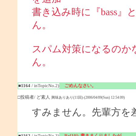
書き込み時に『bass
ん。
スパム対策になるのか
ん。
■1164
/ inTopicNo.2)
ごめんなさい。
□投稿者/ ど素人
興味ありあり(11回)-(2006/04/09(Sun) 12:54:09)
すみません。先輩方を
■1162
/ inTopicNo.3)
Re[10]: 書きまくりましたが