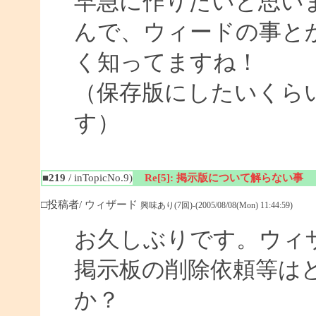
早急に作りたいと思い
んで、ウィードの事と
く知ってますね！
（保存版にしたいくら
す）
■219
/ inTopicNo.9)
Re[5]: 掲示版について解らない事
□投稿者/ ウィザード
興味あり(7回)-(2005/08/08(Mon) 11:44:59)
お久しぶりです。ウィ
掲示板の削除依頼等は
か？