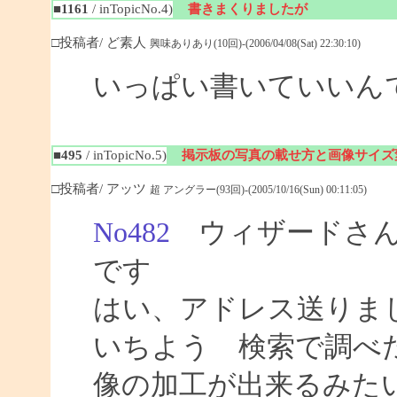
■1161
/ inTopicNo.4)
書きまくりましたが
□投稿者/ ど素人
興味ありあり(10回)-(2006/04/08(Sat) 22:30:10)
いっぱい書いていいん
■495
/ inTopicNo.5)
掲示板の写真の載せ方と画像サイズ
□投稿者/ アッツ
超 アングラー(93回)-(2005/10/16(Sun) 00:11:05)
No482
ウィザードさん
です
はい、アドレス送りま
いちよう 検索で調べ
像の加工が出来るみた