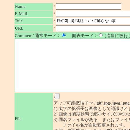
Name
/
E-Mail
/
/
Title
URL
/
Comment/ 通常モード->
図表モード->
(適当に改行し
/
アップ可能拡張子=> /
.gif
/
.jpg
/
.jpeg
/
.png
1) 太字の拡張子は画像として認識され
2) 画像は初期状態で縮小サイズ50×
File
3) 同名ファイルがある、またはファ
ファイル名が自動変更されます。