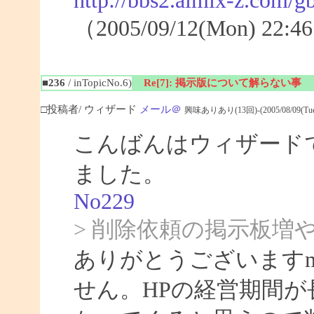
http://bbs2.aimix-z.com
（2005/09/12(Mon) 2
■236
/ inTopicNo.6)
Re[7]: 掲示版について解らない事
□投稿者/ ウィザード
メール＠
興味ありあり(13回)-(2005/08/09(Tue) 
こんばんはウィザード
ました。
No229
> 削除依頼の掲示板
ありがとうございますm
せん。HPの経営期間