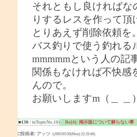
それともし良ければな
りするレスを作って頂
とりあえず削除依頼を
バス釣りで使う釣れる
mmmmmという人の記
関係もなければ不快感
んので。
お願いしますm（＿ ＿
■138
/ inTopicNo.10)
Re[4]: 掲示版について解らない事
□投稿者/ アッツ
-(2005/05/30(Mon) 22:29:49)