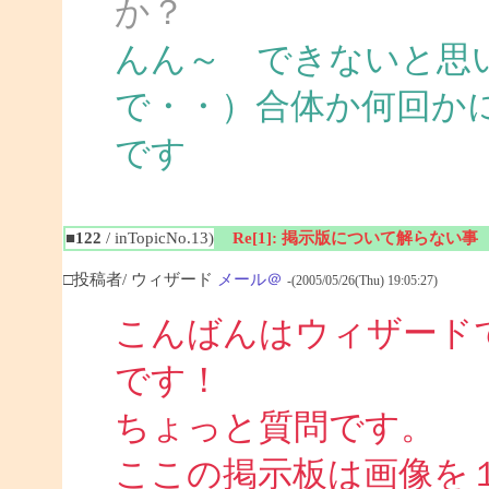
か？
んん～ できないと思
で・・）合体か何回か
です
■122
/ inTopicNo.13)
Re[1]: 掲示版について解らない事
□投稿者/ ウィザード
メール＠
-(2005/05/26(Thu) 19:05:27)
こんばんはウィザード
です！
ちょっと質問です。
ここの掲示板は画像を