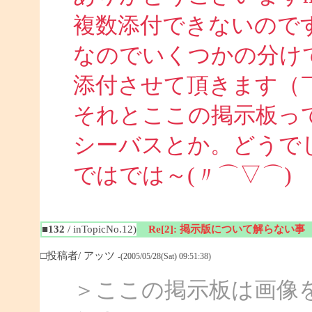
複数添付できないので
なのでいくつかの分け
添付させて頂きます（￣
それとここの掲示板っ
シーバスとか。どうで
ではでは～(〃⌒▽⌒)
■132
/ inTopicNo.12)
Re[2]: 掲示版について解らない事
□投稿者/ アッツ
-(2005/05/28(Sat) 09:51:38)
＞ここの掲示板は画像