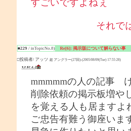
すごいですよねぇ 
それで
■229
/ inTopicNo.8)
Re[6]: 掲示版について解らない事
□投稿者/ アッツ
超 アングラー(27回)-(2005/08/09(Tue) 17:55:28)
mmmmmの人の記事 
削除依頼の掲示板増や
を覚える人も居ますよ
ご忠告有難う御座いま