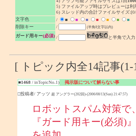
4) アップ可能ファイルサイズは1回
100
5) ファイルアップ時はプレビューは
6) スレッド内の合計ファイルサイズ:[0/1
文字色
/
■
■
■
■
■
■
■
削除キー
/
(半角8文字以内)
ガード用キー
(必須)
/
と半角で入力
[ トピック内全14記事(1-1
■1468
/ inTopicNo.1)
掲示版について解らない事
□投稿者/ アッツ
超 アングラー(202回)-(2006/08/13(Sun) 21:47:57)
ロボットスパム対策で
『ガード用キー(必須)
を追加