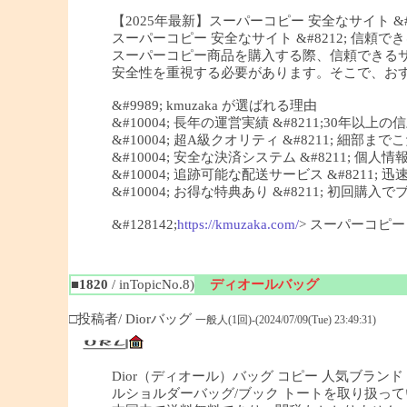
【2025年最新】スーパーコピー 安全なサイト &#82
スーパーコピー 安全なサイト &#8212; 信頼できる
スーパーコピー商品を購入する際、信頼できる
安全性を重視する必要があります。そこで、おすすめ
&#9989; kmuzaka が選ばれる理由
&#10004; 長年の運営実績 &#8211;30年以上
&#10004; 超A級クオリティ &#8211; 細
&#10004; 安全な決済システム &#8211; 個
&#10004; 追跡可能な配送サービス &#8211;
&#10004; お得な特典あり &#8211; 初回
&#128142;
https://kmuzaka.com/
> スーパーコピ
■1820
/ inTopicNo.8)
ディオールバッグ
□投稿者/ Diorバッグ
一般人(1回)-(2024/07/09(Tue) 23:49:31)
Dior（ディオール）バッグ コピー 人気ブランド 
ルショルダーバッグ/ブック トートを取り扱っ