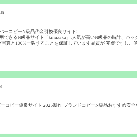
18)
パーコピーN級品代金引換優良サイト!
用できるN級品サイト「kmuzaka」,人気が高いN級品の時計、
写真と100%一致することを保証しています品質が 完璧ですし、値
6)
ーパーコピー優良サイト 2025新作 ブランドコピーN級品おすすめ