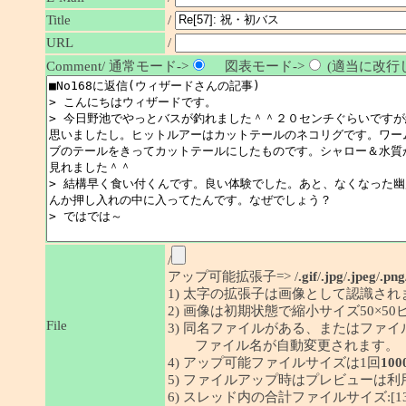
/
Title
URL
/
Comment/ 通常モード->
図表モード->
(適当に改行し
/
アップ可能拡張子=> /
.gif
/
.jpg
/
.jpeg
/
.png
1) 太字の拡張子は画像として認識され
2) 画像は初期状態で縮小サイズ50×
File
3) 同名ファイルがある、またはファ
ファイル名が自動変更されます。
4) アップ可能ファイルサイズは1回
100
5) ファイルアップ時はプレビューは
6) スレッド内の合計ファイルサイズ:[1341