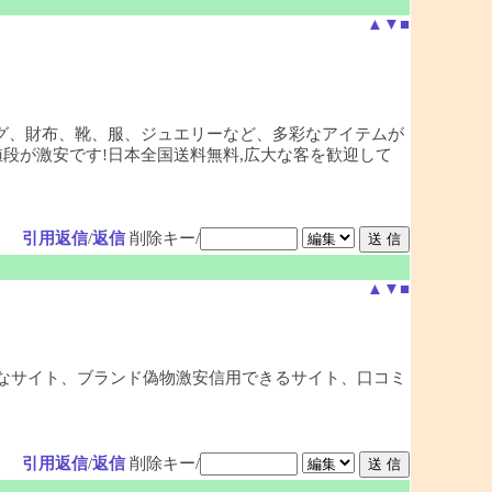
▲
▼
■
バッグ、財布、靴、服、ジュエリーなど、多彩なアイテムが
段が激安です!日本全国送料無料,広大な客を歓迎して
引用返信
/
返信
削除キー/
▲
▼
■
安全なサイト、ブランド偽物激安信用できるサイト、口コミ
引用返信
/
返信
削除キー/