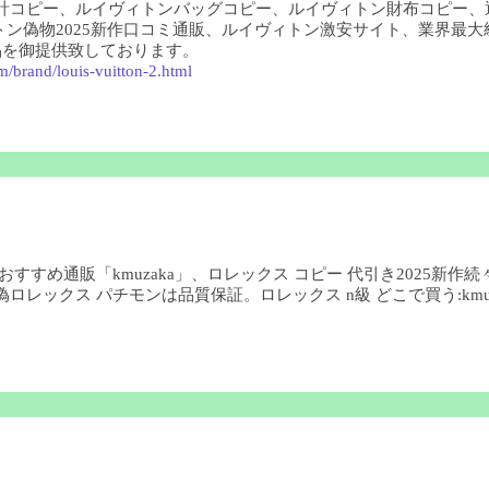
時計コピー、ルイヴィトンバッグコピー、ルイヴィトン財布コピー、
ヴィトン偽物2025新作口コミ通販、ルイヴィトン激安サイト、業界
品を御提供致しております。
m/brand/louis-vuitton-2.html
すすめ通販「kmuzaka」、ロレックス コピー 代引き2025新作続
レックス パチモンは品質保証。ロレックス n級 どこで買う:kmuza