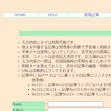
HOME
HELP
新着記事
入力内容にタグは利用可能です。
他人を中傷する記事は管理者の判断で予告無く削除さ
半角カナは使用しないでください。文字化けの原因に
名前、コメントは必須記入項目です。記入漏れはエラ
入力内容の一部は、次回投稿時の手間を省くためブラ
削除キーを覚えておくと、自分の記事の編集・削除が
URLは自動的にリンクされます。
記事中に No*** のように書くとその記事にリンクされま
使用例)
No123 → 記事No123の記事リンクになります(
No123,130,134 → 記事No123/130/134
No123-130 → 記事No123～130 の記事リン
Name
/
E-Mail
/