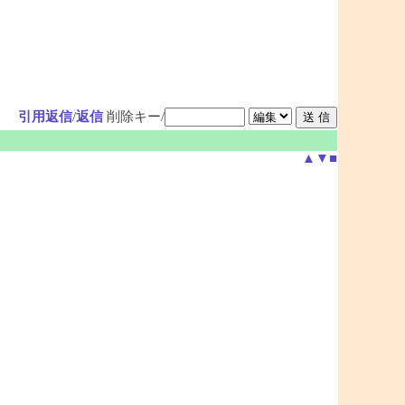
引用返信
/
返信
削除キー/
▲
▼
■