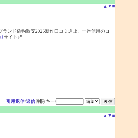
▲
▼
■
、ブランド偽物激安2025新作口コミ通販、一番信用のコ
o1
サイト♪"
引用返信
/
返信
削除キー/
▲
▼
■