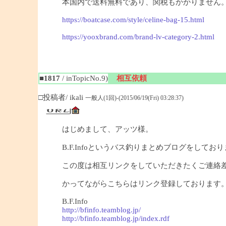
本国内で送料無料であり、関税もかかりません
https://boatcase.com/style/celine-bag-15.html
https://yooxbrand.com/brand-lv-category-2.html
■1817
/ inTopicNo.9)
相互依頼
□投稿者/ ikali
一般人(1回)-(2015/06/19(Fri) 03:28:37)
はじめまして、アッツ様。
B.F.Infoというバス釣りまとめブログをしており
この度は相互リンクをしていただきたくご連絡
かってながらこちらはリンク登録しております
B.F.Info
http://bfinfo.teamblog.jp/
http://bfinfo.teamblog.jp/index.rdf