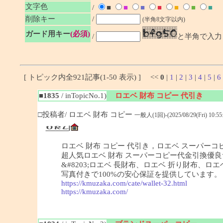
文字色
/
■
■
■
■
■
■
■
削除キー
/
(半角8文字以内)
ガード用キー
(必須)
/
と半角で入力
[ トピック内全921記事(1-50 表示) ] <<
0
|
1
|
2
|
3
|
4
|
5
|
6
■1835
/ inTopicNo.1)
ロエベ 財布 コピー 代引き
□投稿者/ ロエベ 財布 コピー
一般人(1回)-(2025/08/29(Fri) 10:55:
ロエベ 財布 コピー 代引き，ロエベ スーパーコピ
超人気ロエベ 財布 スーパーコピー代金引換優良サ
&#8203;ロエベ 長財布、ロエベ 折り財布
写真付きで100%の安心保証を提供しています。
https://kmuzaka.com/cate/wallet-32.html
https://kmuzaka.com/