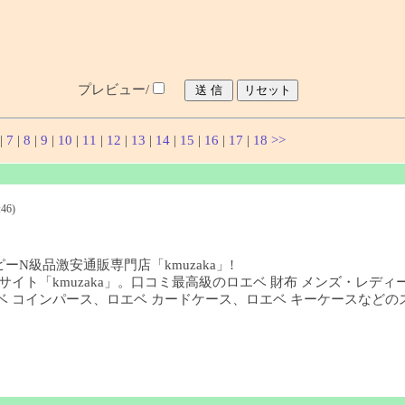
プレビュー/
|
7
|
8
|
9
|
10
|
11
|
12
|
13
|
14
|
15
|
16
|
17
|
18
>>
46)
ーN級品激安通販専門店「kmuzaka」!
イト「kmuzaka」。口コミ最高級のロエベ 財布 メンズ・レディ
、ロエベ コインパース、ロエベ カードケース、ロエベ キーケースな