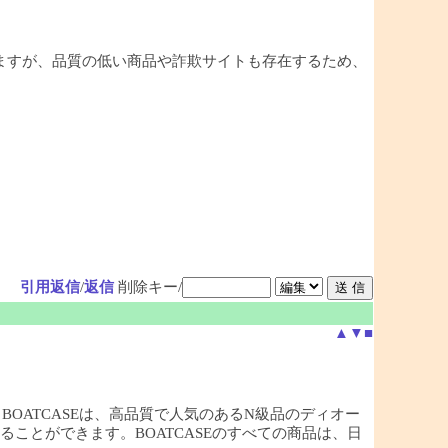
ますが、品質の低い商品や詐欺サイトも存在するため、
引用返信
/
返信
削除キー/
▲
▼
■
店，BOATCASEは、高品質で人気のあるN級品のディオー
ことができます。BOATCASEのすべての商品は、日