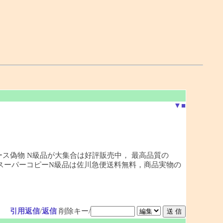
▼
■
ース偽物 N級品が大集合は好評販売中， 最高品質の
どのスーパーコピーN級品は佐川急便送料無料，商品実物の
引用返信
/
返信
削除キー/