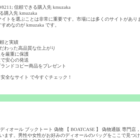
11; 信頼できる購入先 kmuzaka
購入先 kmuzaka
サイトを選ぶことは非常に重要です。市場には多くのサイトがあり
なのが kmuzaka です。
の信頼と実績
部までこだわった高品質な仕上がり
人情報を厳重に保護
 迅速で安心の発送
購入でブランドコピー商品をプレゼント
ー 安全なサイト で今すぐチェック！
ディオール ブックトート 偽物 【 BOATCASE 】 偽物通販 専門
ています。男性や女性がお好みのディオールのバッグをここで見つける