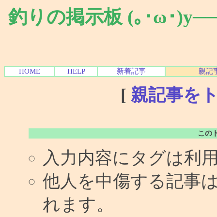
釣りの掲示板 (｡･ω･)y
HOME
HELP
新着記事
親記
[
親記事を
この
入力内容にタグは利
他人を中傷する記事
れます。