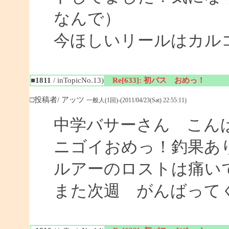
なんで）
今ほしいリールはカル
■1811
/ inTopicNo.13)
Re[633]: 初バス おめっ！
□投稿者/ アッツ
一般人(1回)-(2011/04/23(Sat) 22:55:11)
中学バサーさん こん
ニゴイおめっ！釣果あ
ルアーのロストは痛い
また次週 がんばって