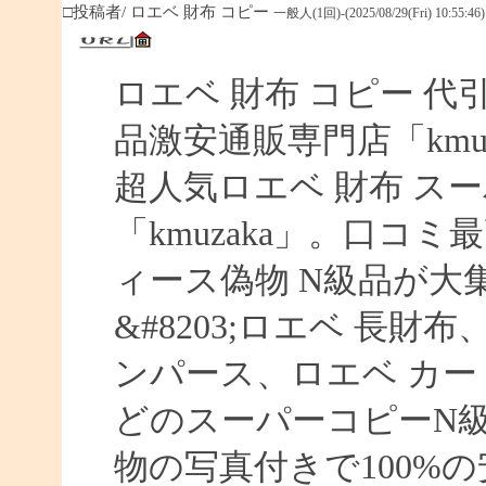
□投稿者/ ロエベ 財布 コピー
一般人(1回)-(2025/08/29(Fri) 10:55:46)
ロエベ 財布 コピー 
品激安通販専門店「kmuz
超人気ロエベ 財布 ス
「kmuzaka」。口コ
ィース偽物 N級品が大
&#8203;ロエベ 長財
ンパース、ロエベ カー
どのスーパーコピーN
物の写真付きで100%