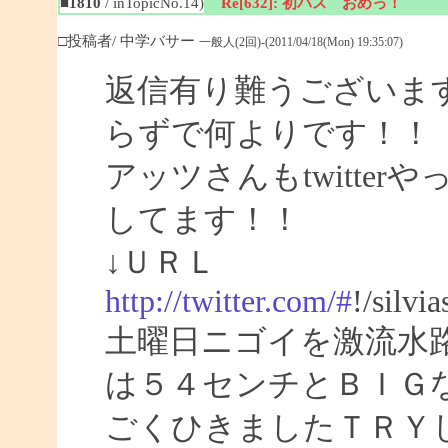
■1810
/ inTopicNo.14)
Re[632]: 初バス おめっ！
□投稿者/ 中学バサー
一般人(2回)-(2011/04/18(Mon) 19:35:07)
返信有り難うございま
らずで何よりです！！
アッツさんもtwitte
してます！！
↓ＵＲＬ
http://twitter.com/#
!/silvi
土曜日ニゴイを激流水
は５４センチとＢＩＧ
ごくひきましたＴＲＹ