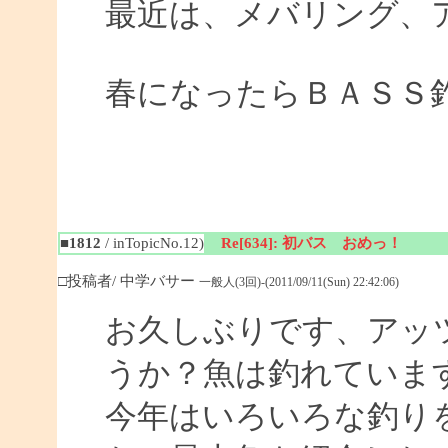
最近は、メバリング、
春になったらＢＡＳＳ
■1812
/ inTopicNo.12)
Re[634]: 初バス おめっ！
□投稿者/ 中学バサー
一般人(3回)-(2011/09/11(Sun) 22:42:06)
お久しぶりです、アッ
うか？魚は釣れていま
今年はいろいろな釣り