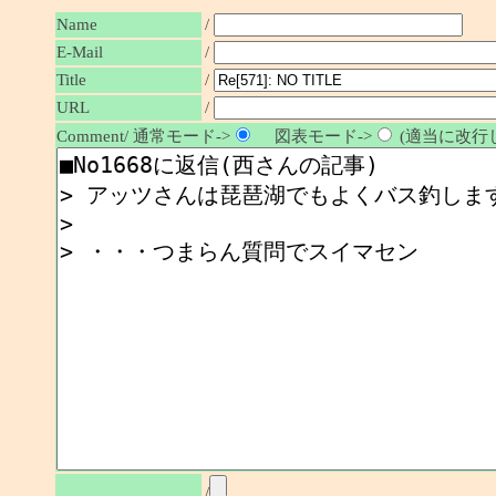
Name
/
E-Mail
/
Title
/
URL
/
Comment/ 通常モード->
図表モード->
(適当に改行し
/