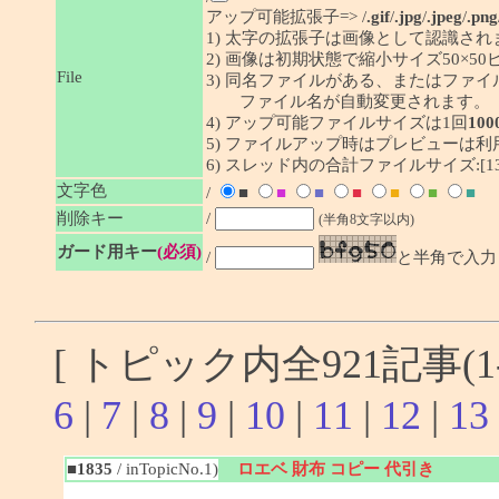
アップ可能拡張子=> /
.gif
/
.jpg
/
.jpeg
/
.png
1) 太字の拡張子は画像として認識され
2) 画像は初期状態で縮小サイズ50×
File
3) 同名ファイルがある、またはファ
ファイル名が自動変更されます。
4) アップ可能ファイルサイズは1回
100
5) ファイルアップ時はプレビューは
6) スレッド内の合計ファイルサイズ:[1341
文字色
/
■
■
■
■
■
■
■
削除キー
/
(半角8文字以内)
ガード用キー
(必須)
/
と半角で入力
[ トピック内全921記事(1-
6
|
7
|
8
|
9
|
10
|
11
|
12
|
13
■1835
/ inTopicNo.1)
ロエベ 財布 コピー 代引き