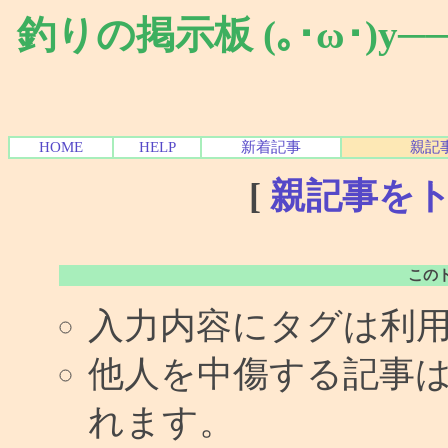
釣りの掲示板 (｡･ω･)y
HOME
HELP
新着記事
親記
[
親記事を
この
入力内容にタグは利
他人を中傷する記事
れます。