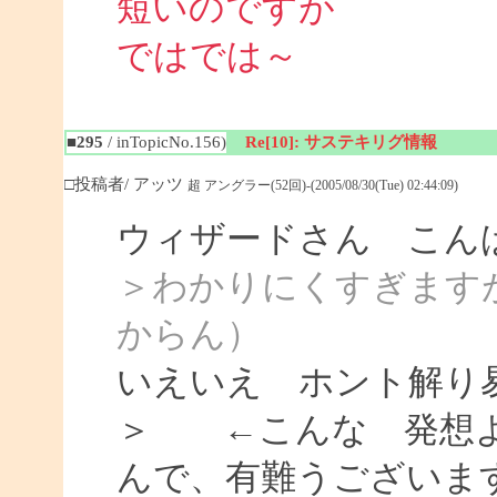
短いのですが
ではでは～
■295
/ inTopicNo.156)
Re[10]: サステキリグ情報
□投稿者/ アッツ
超 アングラー(52回)-(2005/08/30(Tue) 02:44:09)
ウィザードさん こん
＞わかりにくすぎます
からん）
いえいえ ホント解り
＞ ←こんな 発想よ
んで、有難うございま