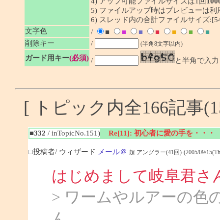
4) アップ可能ファイルサイズは1回
100
5) ファイルアップ時はプレビューは
6) スレッド内の合計ファイルサイズ:[54/
文字色
/
■
■
■
■
■
■
■
削除キー
/
(半角8文字以内)
ガード用キー
(必須)
/
と半角で入力
[ トピック内全166記事(15
■332
/ inTopicNo.151)
Re[11]: 初心者に愛の手を・・・
□投稿者/ ウィザード
メール＠
超 アングラー(41回)-(2005/09/15(Thu)
はじめまして岐阜君さ
> ワームやルアーの色
ん。