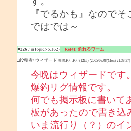
す。
『でるかも』なのでそ
ではでは～
■226
/ inTopicNo.162)
Re[4]: 釣れるワーム
□投稿者/ ウィザード
興味ありあり(12回)-(2005/08/08(Mon) 21:38:37)
今晩はウィザードです
爆釣リグ情報です。
何でも掲示板に書いて
板があったので書き込
いま流行り（？）のイ