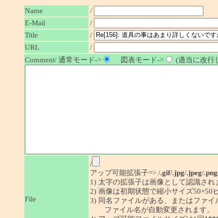
Name
/
E-Mail
/
/
Title
URL
/
Comment/ 通常モード->
図表モード->
(適当に改行し
/
アップ可能拡張子=> /
.gif
/
.jpg
/
.jpeg
/
.png
1) 太字の拡張子は画像として認識され
2) 画像は初期状態で縮小サイズ50×
File
3) 同名ファイルがある、またはファ
ファイル名が自動変更されます。