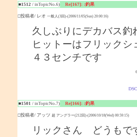
■1512
/ inTopicNo.6)
Re[167]: :釣果
□投稿者/ レオ
一般人(3回)-(2006/11/05(Sun) 20:00:16)
久しぶりにデカバス釣
ヒットーはフリックシ
４３センチです
DSC
■1501
/ inTopicNo.7)
Re[166]: :釣果
□投稿者/ アッツ
超 アングラー(212回)-(2006/10/18(Wed) 00:59:15)
リックさん どうもで