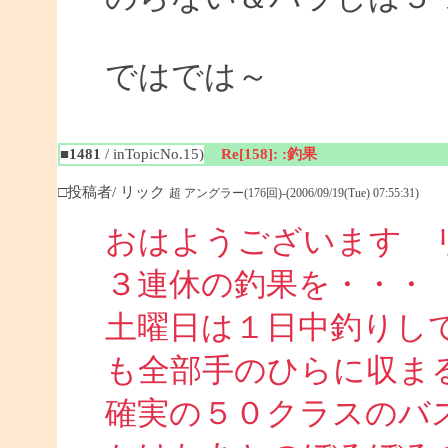
ではでは～
■1481
/ inTopicNo.15)
Re[158]: :釣果
□投稿者/ リック
超 アングラー(176回)-(2006/09/19(Tue) 07:55:31)
おはようございます 
３連休の釣果を・・・
土曜日は１日中釣りし
も全部手のひらに収ま
確実の５０クラスのバ