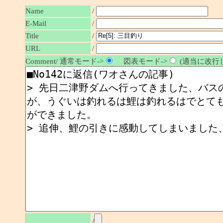
Name
/
E-Mail
/
/
Title
URL
/
Comment/ 通常モード->
図表モード->
(適当に改行し
/