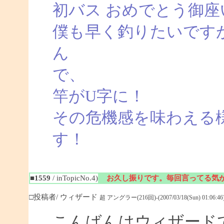
初バス おめでとう御座
僕も早く釣りたいです
ん
で、
竿がU字に！
その危機感を味わえる
す！
■1559
/ inTopicNo.4)
お久し振りです。毎回言ってる気
□投稿者/ ウィザード
超 アングラー(216回)-(2007/03/18(Sun) 01:06:46
こんばんはウィザード