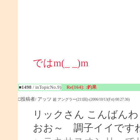
ではm(_ _)m
■1498
/ inTopicNo.9)
Re[164]: :釣果
□投稿者/ アッツ
超 アングラー(211回)-(2006/10/13(Fri) 00:27:36)
リックさん こんばんわ
おお～ 調子イイです