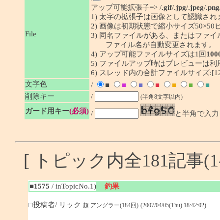
アップ可能拡張子=> /
.gif
/
.jpg
/
.jpeg
/
.png
1) 太字の拡張子は画像として認識され
2) 画像は初期状態で縮小サイズ50×
File
3) 同名ファイルがある、またはファ
ファイル名が自動変更されます。
4) アップ可能ファイルサイズは1回
100
5) ファイルアップ時はプレビューは
6) スレッド内の合計ファイルサイズ:[1292
文字色
/
■
■
■
■
■
■
■
削除キー
/
(半角8文字以内)
ガード用キー
(必須)
/
と半角で入力
[ トピック内全181記事(1-
■1575
/ inTopicNo.1)
釣果
□投稿者/ リック
超 アングラー(184回)-(2007/04/05(Thu) 18:42:02)