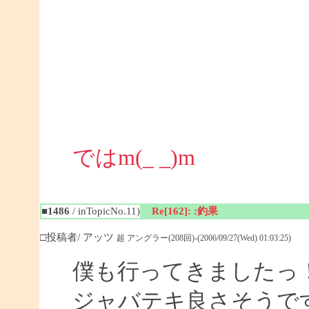
ではm(_ _)m
■1486
/ inTopicNo.11)
Re[162]: :釣果
□投稿者/ アッツ
超 アングラー(208回)-(2006/09/27(Wed) 01:03:25)
僕も行ってきましたっ
ジャバテキ良さそうです