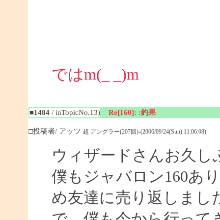
ではm(_ _)m
■1484
/ inTopicNo.13)
Re[160]: :釣果
□投稿者/ アッツ
超 アングラー(207回)-(2006/09/24(Sun) 11:06:08)
ウィザードさんお久し
僕もジャバロン160あ
め友達に売り返しまし
で、僕も今から行って