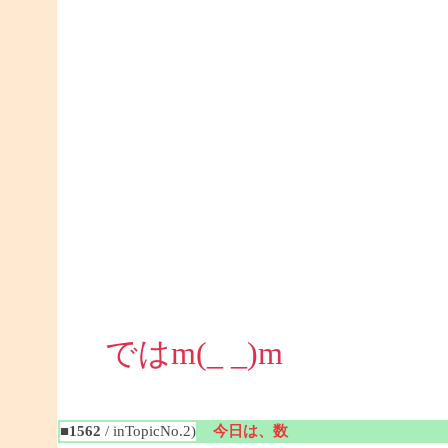
ではm(_ _)m
■1562
/ inTopicNo.2)
今日は、数