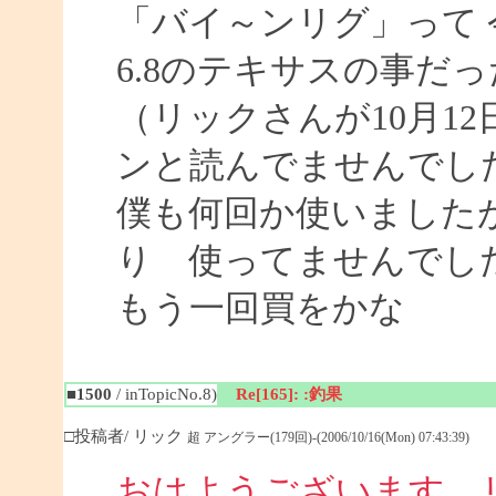
「バイ～ンリグ」って
6.8のテキサスの事だ
（リックさんが10月1
ンと読んでませんでし
僕も何回か使いました
り 使ってませんでし
もう一回買をかな
■1500
/ inTopicNo.8)
Re[165]: :釣果
□投稿者/ リック
超 アングラー(179回)-(2006/10/16(Mon) 07:43:39)
おはようございます 