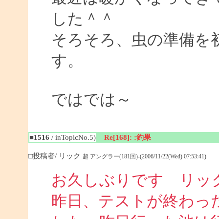
した＾＾
そろそろ、虫の準備を
す。
ではでは～
■1516
/ inTopicNo.5)
Re[168]: :釣果
□投稿者/ リック
超 アングラー(181回)-(2006/11/22(Wed) 07:53:41)
お久しぶりです リッ
昨日、テストが終わっ