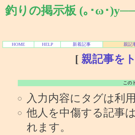
釣りの掲示板 (｡･ω･)y
HOME
HELP
新着記事
親記
[
親記事を
この
入力内容にタグは利
他人を中傷する記事
れます。