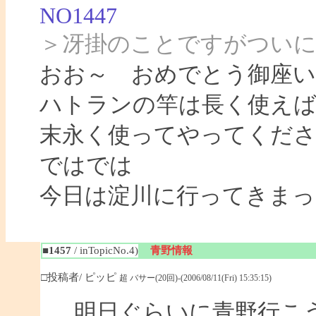
NO1447
＞冴掛のことですがつい
おお～ おめでとう御座い
ハトランの竿は長く使え
末永く使ってやってくだ
ではでは
今日は淀川に行ってきまっ
■1457
/ inTopicNo.4)
青野情報
□投稿者/ ピッピ
超 バサー(20回)-(2006/08/11(Fri) 15:35:15)
明日ぐらいに青野行こ