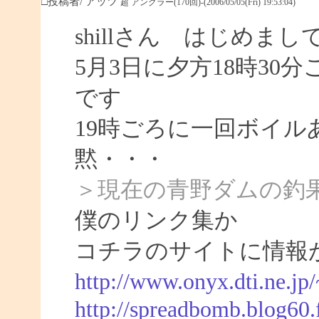
□投稿者/ アッツ
超 アングラー(170回)-(2006/05/05(Fri) 19:53:04)
shillさん はじめま
5月3日に夕方18時30
です
19時ごろに一回ボイル
黙・・・
＞現在の青野ダムの釣
僕のリンク集か
コチラのサイトに情報
http://www.onyx.dti.ne.jp
http://spreadbomb.blog60.