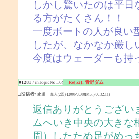
しかし驚いたのは平日
る方がたくさん！！
一度ボートの人が良い
したが、なかなか厳し
今度はウェーダーも持
■1281
/ inTopicNo.16)
Re[52]: 青野ダム
□投稿者/ shill
一般人(2回)-(2006/05/08(Mon) 00:32:11)
返信ありがとうござい
ムへいき中央の大きな
周）したため足がめっ