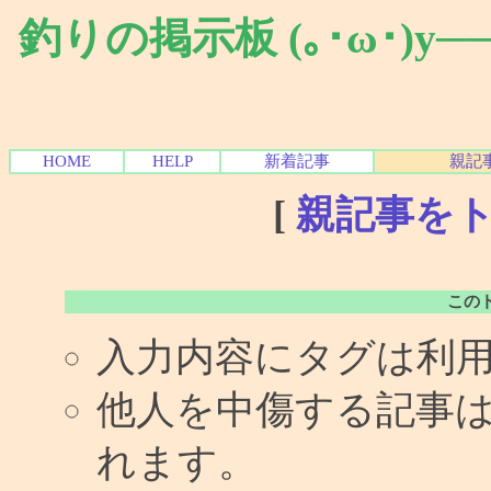
釣りの掲示板 (｡･ω･)y
HOME
HELP
新着記事
親記
[
親記事を
この
入力内容にタグは利
他人を中傷する記事
れます。