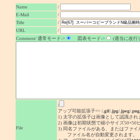
Name
/
E-Mail
/
/
Title
URL
/
Comment/ 通常モード->
図表モード->
(適当に改行し
/
アップ可能拡張子=> /
.gif
/
.jpg
/
.jpeg
/
.png
1) 太字の拡張子は画像として認識され
2) 画像は初期状態で縮小サイズ50×
File
3) 同名ファイルがある、またはファ
ファイル名が自動変更されます。