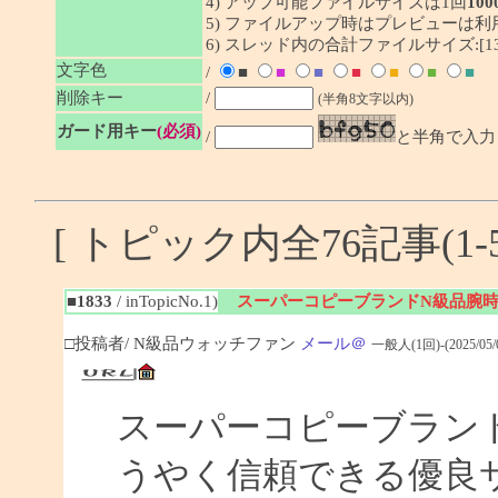
4) アップ可能ファイルサイズは1回
100
5) ファイルアップ時はプレビューは
6) スレッド内の合計ファイルサイズ:[133/
文字色
/
■
■
■
■
■
■
■
削除キー
/
(半角8文字以内)
ガード用キー
(必須)
/
と半角で入力
[ トピック内全76記事(1-5
■1833
/ inTopicNo.1)
スーパーコピーブランドN級品腕
□投稿者/ N級品ウォッチファン
メール＠
一般人(1回)-(2025/05/07
スーパーコピーブラン
うやく信頼できる優良