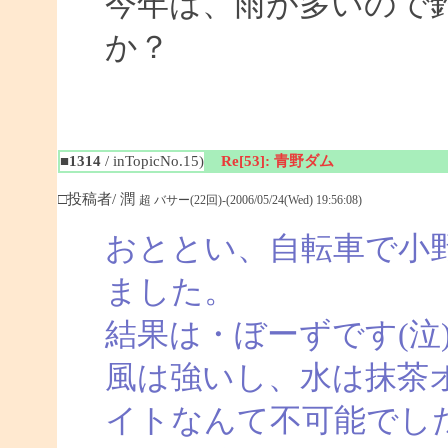
今年は、雨が多いので
か？
■1314
/ inTopicNo.15)
Re[53]: 青野ダム
□投稿者/ 潤
超 バサー(22回)-(2006/05/24(Wed) 19:56:08)
おととい、自転車で小
ました。
結果は・ぼーずです(泣
風は強いし、水は抹茶
イトなんて不可能でし