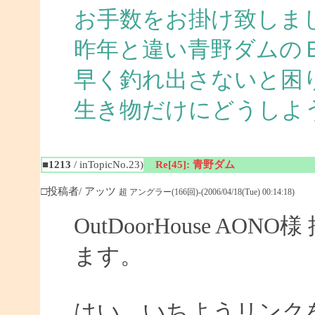
お手数をお掛け致しま
昨年と違い青野ダムの
早く釣れ出さないと困
生き物だけにどうしよ
■1213
/ inTopicNo.23)
Re[45]: 青野ダム
□投稿者/ アッツ
超 アングラー(166回)-(2006/04/18(Tue) 00:14:18)
OutDoorHouse A
ます。
はい、いちようリンク