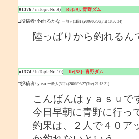
■1376
/ inTopicNo.9)
Re[59]: 青野ダム
□投稿者/ 釣れるかな
一般人(1回)-(2006/06/30(Fri) 18:30:34)
陸っぱりから釣れるん
■1374
/ inTopicNo.10)
Re[58]: 青野ダム
□投稿者/ yasu
一般人(3回)-(2006/06/27(Tue) 21:13:21)
こんばんはｙａｓｕで
今日早朝に青野に行っ
釣果は、２人で４０ア
か釣れないという