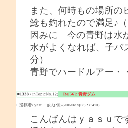
また、何時もの場所の
鯰も釣れたので満足♪
因みに 今の青野は水
水がよくなれば、子バ
分）
青野でハードルアー・
■1338
/ inTopicNo.12)
Re[56]: 青野ダム
□投稿者/ yasu
一般人(2回)-(2006/06/09(Fri) 23:34:01)
こんばんはｙａｓｕで