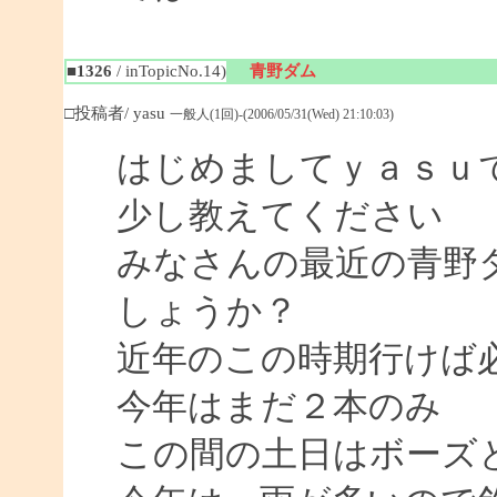
■1326
/ inTopicNo.14)
青野ダム
□投稿者/ yasu
一般人(1回)-(2006/05/31(Wed) 21:10:03)
はじめましてｙａｓｕ
少し教えてください
みなさんの最近の青野
しょうか？
近年のこの時期行けば
今年はまだ２本のみ
この間の土日はボーズ