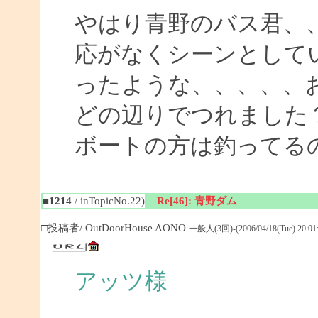
やはり青野のバス君、
応がなくシーンとして
ったような、、、、、
どの辺りでつれまし
ボートの方は釣ってる
■1214
/ inTopicNo.22)
Re[46]: 青野ダム
□投稿者/ OutDoorHouse AONO
一般人(3回)-(2006/04/18(Tue) 20:01:
アッツ様