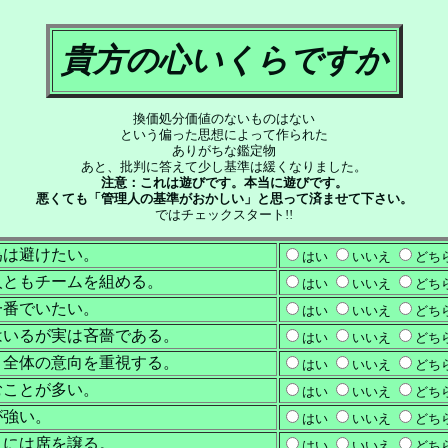
貴方の心いくらですか
換価処分価値のないものはない
という偏った思想によって作られた
ありがちな鑑定物
あと、批判に答えて少し基準は緩くなりました。
注意：これは遊びです。本当に遊びです。
悪くても「管理人の基準がおかしい」と思って済ませて下さい。
ではチェックスタート!!
為は避けたい。
はい
いいえ
どち
人ともチームを組める。
はい
いいえ
どち
一番でいたい。
はい
いいえ
どち
はいるが実は吝嗇である。
はい
いいえ
どち
り全体の意向を重視する。
はい
いいえ
どち
むことが多い。
はい
いいえ
どち
が強い。
はい
いいえ
どち
りには席を譲る。
はい
いいえ
どち