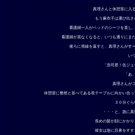
真理さんと休憩室に入
もう麻衣子は運び出さ
看護婦一人がベッドのシーツを直し
看護婦が居なくなると、いつも通りにま
後ろに視線を返すと、真理さんがす
い
「浩司君！缶ジュ
「あ
真理さんが
休憩室に整然と並べてある長テーブルに向かい合っ
３０分ぐら
・・・と、急に真
長めの髪が顔にかかり
彼女は急に目鼻をすす