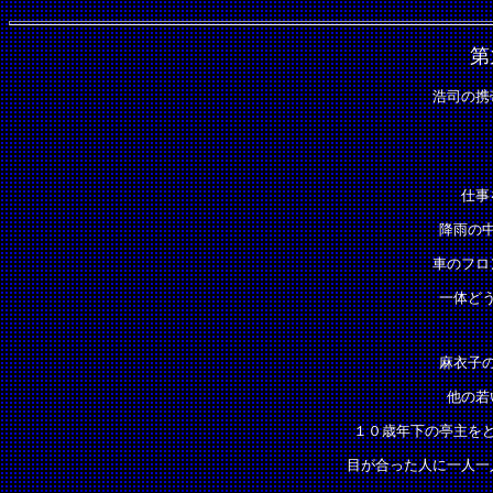
第
浩司の携
仕事
降雨の
車のフロ
一体ど
麻衣子
他の若
１０歳年下の亭主を
目が合った人に一人一