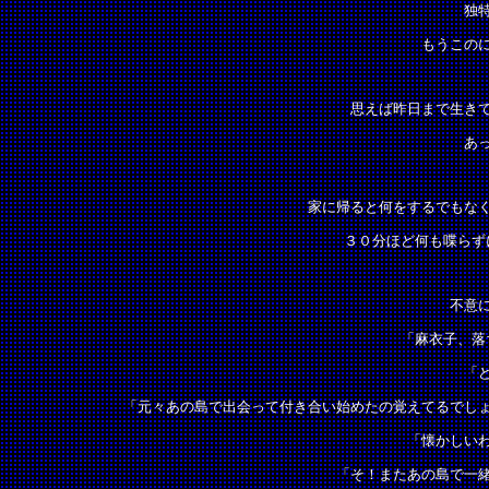
独
もうこの
思えば昨日まで生き
あ
家に帰ると何をするでもな
３０分ほど何も喋らず
不意
「麻衣子、落
「
「元々あの島で出会って付き合い始めたの覚えてるでし
「懐かしい
「そ！またあの島で一