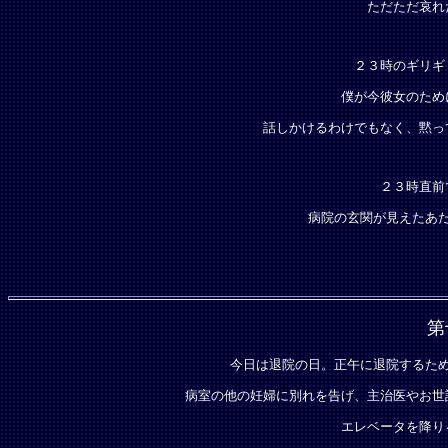
ただただ哀れ
２３時のギリギ
僕が今彼女のため
話しかけるわけでもなく、黙っ
２３時直前
病院の玄関が見えたあ
第
今日は退院の日。正午に退院するた
病室の他の妊婦に別れを告げ、主治医やお世
エレベータを降り