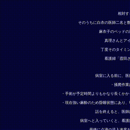
相対す
そのうちに白衣の医師二名と
麻衣子のベッドの
真理さんとア
丁度そのタイミ
看護婦「霞田
病室に入る前に、医
・掻爬作業
・手術が予定時間よりもかなり長くかか
・現在強い麻酔のため昏睡状態にあり、
話を終えると、医師
病室へと入っていくと、看護
最後に点滴の流入速度