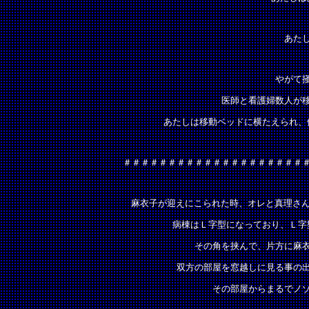
あた
やがて
医師と看護婦数人が
あたしは移動ベッドに横たえられ、
＃＃＃＃＃＃＃＃＃＃＃＃＃＃＃＃＃＃＃＃
麻衣子が迎えにこられた時、オレと真理さん
病棟はＬ字型になっており、Ｌ字
その角を挟んで、片方に麻
双方の部屋を窓越しに見る事の
その部屋からまるでノ