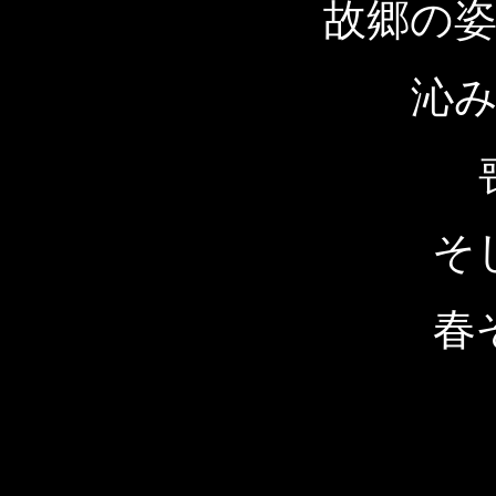
故郷の
沁
そ
春