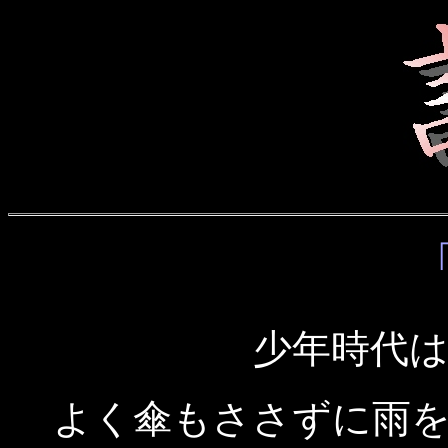
少年時代
よく傘もささずに雨