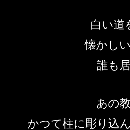
白い道
懐かし
誰も
あの
かつて柱に彫り込