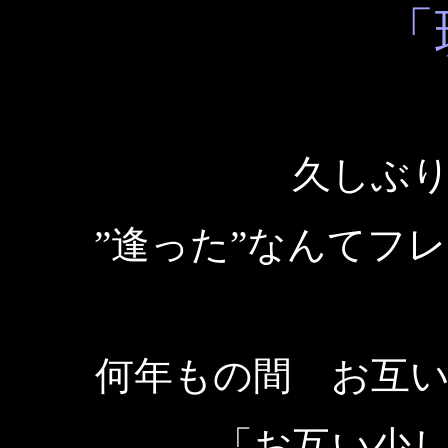
「
久しぶ
”逢った”なんてフ
何年もの間 お互
「お互い少