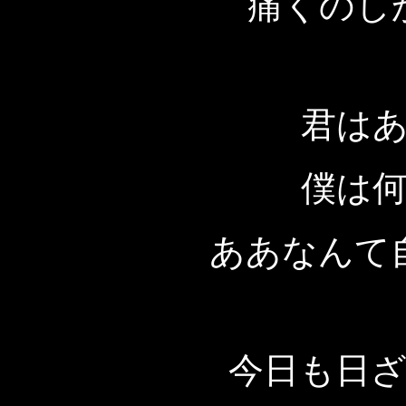
痛くのし
君は
僕は
ああなんて
今日も日