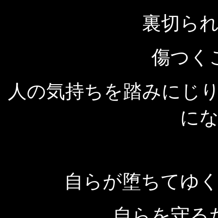
裏切ら
傷つく
人の気持ちを踏みにじ
に
自らが堕ちてゆ
自らを守る