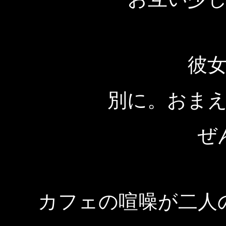
彼
別に。おま
ぜ
カフェの喧噪が二人