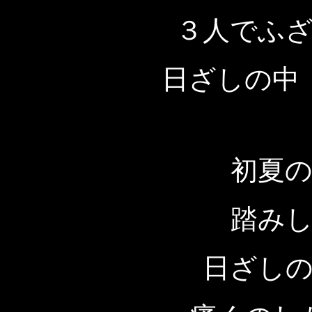
３人でふ
日ざしの中
初夏
踏み
日ざし