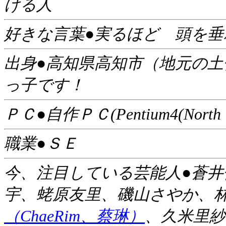
ける人
好きな言葉●実るほど 頭を垂
出身●高知県高知市（地元の
っ子です！
ＰＣ●自作ＰＣ(Pentium4(North Wo
職業●ＳＥ
今、注目している芸能人●蒼
宇、蛯原友里、磯山さやか、
（ChaeRim、蔡琳）
、久米里紗