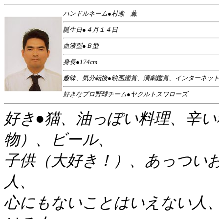
ハンドルネーム●村瀬 薫
誕生日●４月１４日
血液型●Ｂ型
身長●174cm
趣味、気分転換●映画鑑賞、演劇鑑賞、インターネット
好きなプロ野球チーム●ヤクルトスワローズ
好き●猫、油っぽい料理、辛
物）、ビール、
子供（大好き！）、あっつい
人、
心にもないことはいえない人