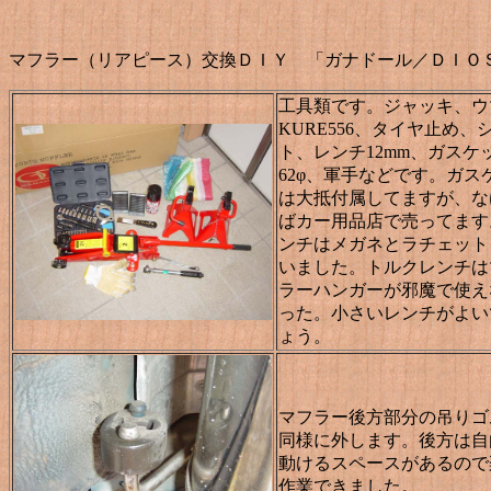
マフラー（リアピース）交換ＤＩＹ 「ガナドール／ＤＩＯ
工具類です。ジャッキ、ウ
KURE556、タイヤ止め、
ト、レンチ12mm、ガスケ
62φ、軍手などです。ガス
は大抵付属してますが、な
ばカー用品店で売ってます
ンチはメガネとラチェット
いました。トルクレンチは
ラーハンガーが邪魔で使え
った。小さいレンチがよい
ょう。
マフラー後方部分の吊りゴ
同様に外します。後方は自
動けるスペースがあるので
作業できました。