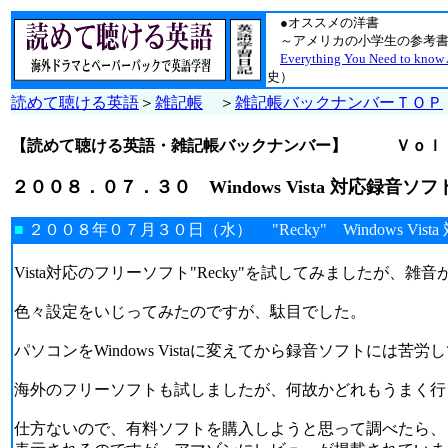
●オススメの洋書
～アメリカの小学生の参考書
Everything You Need to know
史）
読めて聴ける英語
＞
雑記帳
＞
雑記帳バックナンバーＴＯＰ
【読めて聴ける英語・雑記帳バックナンバー】
Ｖｏｌ
２００８．０７．３０ Windows Vista 対応録音ソ
■
２００８年０７月３０日（水） "Recky" Windows Vist
Vista対応のフリーソフト"Recky"を試してみましたが、
色々設定をいじってみたのですが、駄目でした。
パソコンをWindows Vistaに変えてから録音ソフトには苦労
海外のフリーソフトも試しましたが、何故かどれもうまく行
仕方ないので、有料ソフトを購入しようと思って調べたら、