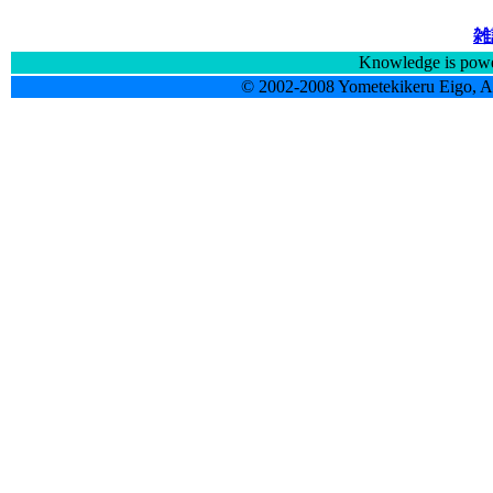
雑
Knowledge is powe
© 2002-2008 Yometekikeru Eigo, Al