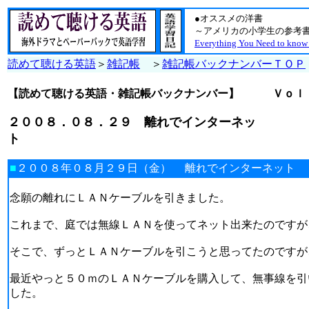
●オススメの洋書
～アメリカの小学生の参考書
Everything You Need to know
読めて聴ける英語
＞
雑記帳
＞
雑記帳バックナンバーＴＯＰ
【読めて聴ける英語・雑記帳バックナンバー】
Ｖｏｌ
２００８．０８．２９ 離れでインターネッ
ト
■
２００８年０８月２９日（金） 離れでインターネット
念願の離れにＬＡＮケーブルを引きました。
これまで、庭では無線ＬＡＮを使ってネット出来たのですが
そこで、ずっとＬＡＮケーブルを引こうと思ってたのですが
最近やっと５０ｍのＬＡＮケーブルを購入して、無事線を引
した。