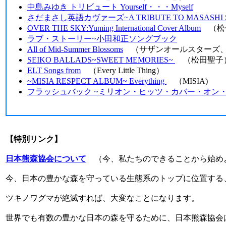
中島みゆき トリビュート Yourself・・・Myself
さだまさし英語カヴァーズ~A TRIBUTE TO MASASHI 
OVER THE SKY:Yuming International Cover Album
（松
ラブ・ストーリー~小田和正ソングブック
All of Mid-Summer Blossoms
（サザンオールスターズ、
SEIKO BALLADS~SWEET MEMORIES~
（松田聖子
ELT Songs from
（Every Little Thing）
~MISIA RESPECT ALBUM~ Everything
（MISIA)
フラッシュバック ~ミリオン・ヒッツ・カバー・オン・
【特別リンク】
日本熊森協会について
（今、私たちのできることから始め
今、日本の豊かな森を守っている生態系のトップに位置する
ツキノワグマが絶滅すれば、大変なことになります。
世界でも有数の豊かな日本の森を守るために、日本熊森協会