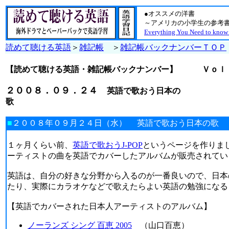
●オススメの洋書
～アメリカの小学生の参考書
Everything You Need to know
読めて聴ける英語
＞
雑記帳
＞
雑記帳バックナンバーＴＯＰ
【読めて聴ける英語・雑記帳バックナンバー】
Ｖｏｌ
２００８．０９．２４
英語で歌おう日本の
■
２００８年０９月２４日（水）
英語で歌おう日本の歌
１ヶ月くらい前、
英語で歌おうJ-POP
というページを作りま
ーティストの曲を英語でカバーしたアルバムが販売されてい
英語は、自分の好きな分野から入るのが一番良いので、日本
たり、実際にカラオケなどで歌えたらよい英語の勉強になる
【英語でカバーされた日本人アーティストのアルバム】
ノーランズ シング 百恵 2005
（山口百恵）