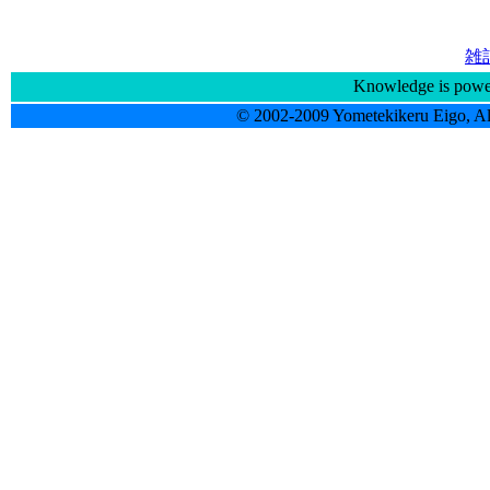
雑
Knowledge is powe
© 2002-2009 Yometekikeru Eigo, Al