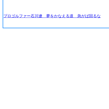
プロゴルファー石川遼 夢をかなえる道 急がば回るな