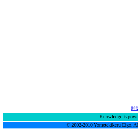
雑
Knowledge is powe
© 2002-2010 Yometekikeru Eigo, Al