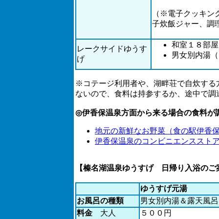
（※電子クッキン
子炊飯ジャー、調
和室１８部屋
レークサイドゆうす
男女別内湯（
げ
※コテージ利用者や、湖畔荘で自炊する
ないので、食料は持参するか、途中で調
◎伊香保温泉方面から来る場合の食料が
地元の新鮮なお野菜（食の駅伊香
伊香保温泉のコンビニエンススト
【榛名湖温泉ゆうすげ 日帰り入浴のご
ゆうすげ元湯
お風呂の種類
男女別内湯＆露天風呂
料金
大人
５００円