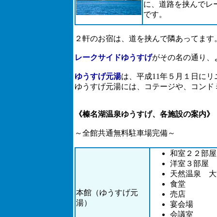
に、道路を挟んでレ
です。
２軒のお宿は、道を挟んで隣あってます
レークサイドゆうすげ
がその名の通り、
ゆうすげ元湯
は、平成11年５月１日に
ゆうすげ元湯には、コテージや、コンド
《榛名湖温泉ゆうすげ、各施設の案内》
～全館共通無料駐車場完備～
和室２２部
洋室３部屋
天然温泉 大
食堂
本館（ゆうすげ元
売店
湯）
宴会場
会議室