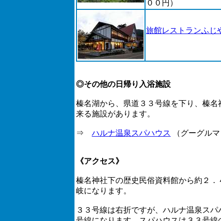
００円）
旅館レストランふじ
◎その他の日帰り入浴施設
榛名湖から、県道３３号線を下り、榛名
来る施設があります。
⇒
ハルナ温泉スパハウス
（グーグルマ
《アクセス》
榛名神社下の歴史民俗資料館から約２．
岐になります。
３３号線は右折ですが、ハルナ温泉スパ
号線になります。スパハウスは３３号線