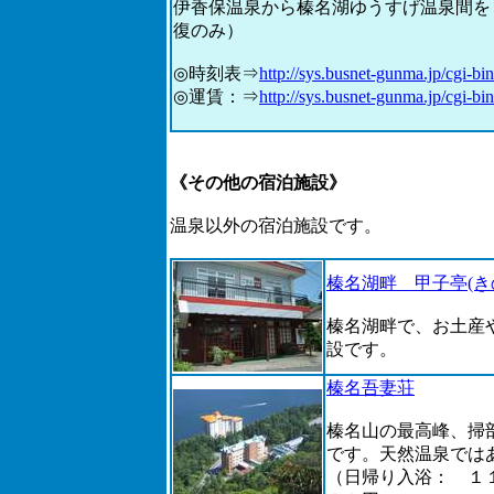
伊香保温泉から榛名湖ゆうすげ温泉間を
復のみ）
◎時刻表⇒
http://sys.busnet-gunma.jp/cgi-
◎運賃：⇒
http://sys.busnet-gunma.jp/cgi-bin
《その他の宿泊施設》
温泉以外の宿泊施設です。
榛名湖畔 甲子亭(
榛名湖畔で、お土産
設です。
榛名吾妻荘
榛名山の最高峰、掃
です。天然温泉では
（日帰り入浴： １