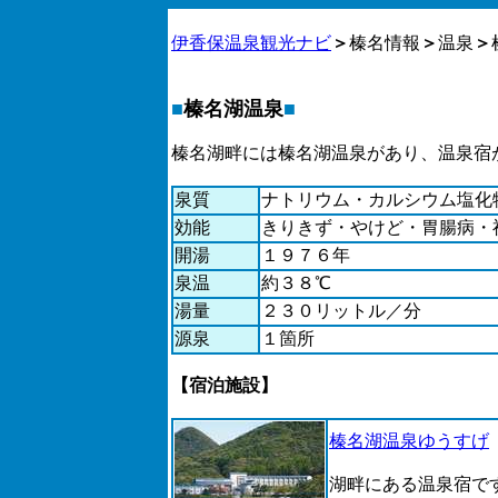
伊香保温泉観光ナビ
＞
榛名情報
＞
温泉
＞
■
榛名湖温泉
■
榛名湖畔には榛名湖温泉があり、温泉宿
泉質
ナトリウム・カルシウム塩化
効能
きりきず・やけど・胃腸病・
開湯
１９７６年
泉温
約３８℃
湯量
２３０リットル／分
源泉
１箇所
【宿泊施設】
榛名湖温泉ゆうすげ
湖畔にある温泉宿で