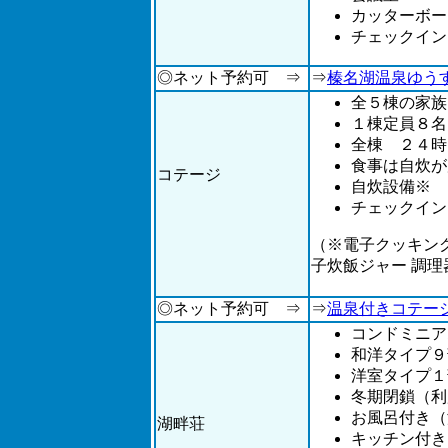
カッターボー
チェックイン
◎ネット予約可 ⇒
⇒
榛名湖温泉ゆう
全５棟の家族
１棟定員８名
全棟 ２４時
食事は自炊が
コテージ
自炊設備※
チェックイン
（※電子クッキン
子炊飯ジャー 調
◎ネット予約可 ⇒
⇒
温泉付きコテー
コンドミニア
和洋タイプ９
洋室タイプ１
冬期閉鎖（利
お風呂付き（
湖畔荘
キッチン付き