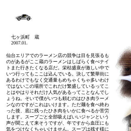
七ヶ浜町 蔵
2007.01.
仙台エリアでのラーメン店の競争は目を見張るも
のがあるがここ蔵のラーメンはしばらく食べナイ
トまた行きたくなる店だ。栄枯盛衰が激しい中で
いつ行ってもここは込んでいる。決して繁華街に
あるわけでもなく交通量もめちゃくちゃ多いわけ
ではないこの場所でこれだけ繁盛しているってこ
とはやはりそれだけ人気があるってことなんでし
ょうね。そいで僕がいつも頼むのはひき肉ラーメ
ンなのですがこれはいけます。ただ麺を食べ終わ
った後、底に残ったひき肉をいかに食べるか苦労
します。スープごと全部吸えばいいジャンという
声が聞こえて来そうですが、年ですから血圧にも
気をつけなくちゃいけません。スープは残す様に